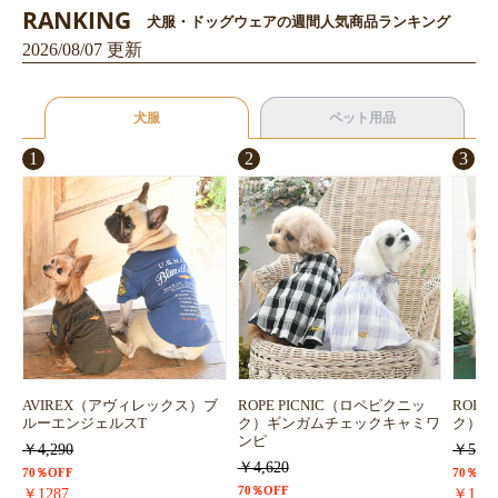
RANKING
犬服・ドッグウェアの週間人気商品ランキング
2026/08/07 更新
犬服
ペット用品
1
2
3
AVIREX（アヴィレックス）ブ
ROPE PICNIC（ロペピクニッ
ROPE
ルーエンジェルスT
ク）ギンガムチェックキャミワ
ク）浴
ンピ
￥4,290
￥5,72
￥4,620
70％OFF
70％OF
70％OFF
￥1287
￥171