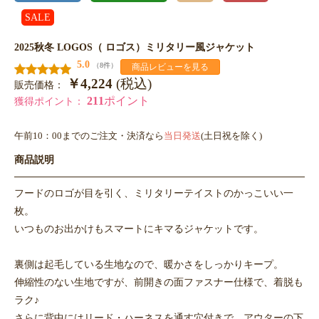
SALE
2025秋冬 LOGOS（ ロゴス）ミリタリー風ジャケット
5.0
（8件）
商品レビューを見る
￥4,224
(税込)
販売価格：
211
ポイント
獲得ポイント：
午前10：00までのご注文・決済なら
当日発送
(土日祝を除く)
商品説明
フードのロゴが目を引く、ミリタリーテイストのかっこいい一
枚。
いつものお出かけもスマートにキマるジャケットです。
裏側は起毛している生地なので、暖かさをしっかりキープ。
伸縮性のない生地ですが、前開きの面ファスナー仕様で、着脱も
ラク♪
さらに背中にはリード・ハーネスを通す穴付きで、アウターの下