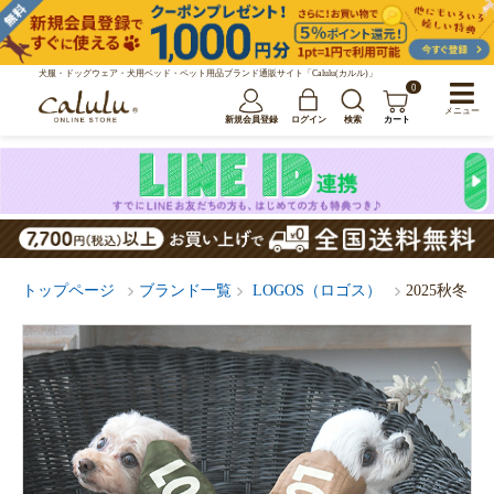
犬服・ドッグウェア・犬用ベッド・ペット用品ブランド通販サイト「Calulu(カルル)」
0
メニュー
新規会員登録
ログイン
検索
カート
トップページ
ブランド一覧
LOGOS（ロゴス）
2025秋冬