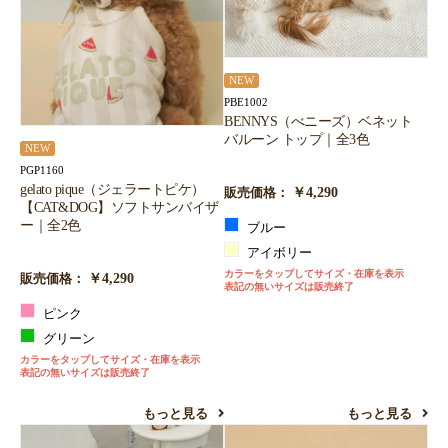
NEW
PBE1002
BENNYS（べニーズ）ベネット
バルーン トップ｜全3色
NEW
PGP1160
gelato pique（ジェラートピケ）
￥4,290
販売価格：
【CAT&DOG】ソフトサンバイザ
ー｜全2色
ブルー
アイボリー
カラーをタップしてサイズ・在庫を表示
￥4,290
販売価格：
表記の無いサイズは販売終了
ピンク
グリーン
カラーをタップしてサイズ・在庫を表示
表記の無いサイズは販売終了
もっと見る
もっと見る