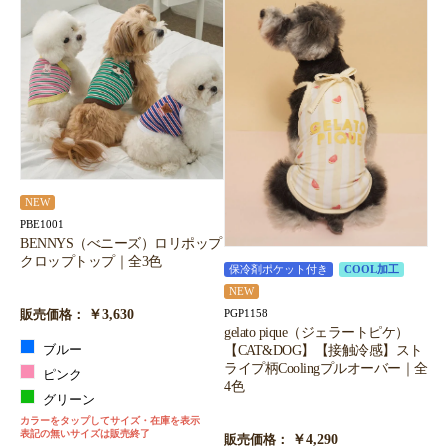
NEW
PBE1001
BENNYS（べニーズ）ロリポップ
クロップトップ｜全3色
保冷剤ポケット付き
COOL加工
NEW
￥3,630
PGP1158
販売価格：
gelato pique（ジェラートピケ）
【CAT&DOG】【接触冷感】スト
ブルー
ライプ柄Coolingプルオーバー｜全
ピンク
4色
グリーン
カラーをタップしてサイズ・在庫を表示
表記の無いサイズは販売終了
￥4,290
販売価格：