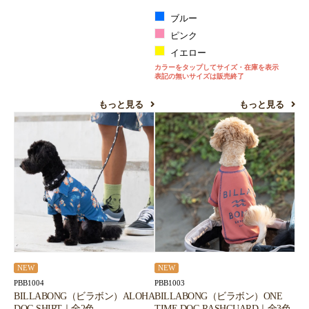
ブルー
ピンク
イエロー
カラーをタップしてサイズ・在庫を表示
表記の無いサイズは販売終了
もっと見る
もっと見る
NEW
NEW
PBB1004
PBB1003
BILLABONG（ビラボン）ALOHA
BILLABONG（ビラボン）ONE
DOG SHIRT｜全2色
TIME DOG RASHGUARD｜全3色