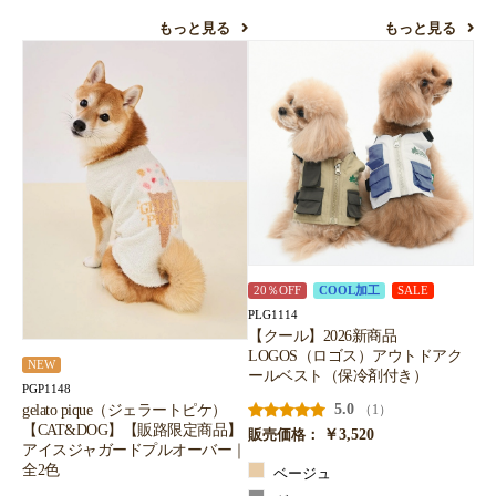
もっと見る
もっと見る
20％OFF
COOL加工
SALE
PLG1114
【クール】2026新商品
LOGOS（ロゴス）アウトドアク
NEW
ールベスト（保冷剤付き）
PGP1148
5.0
gelato pique（ジェラートピケ）
（1）
【CAT&DOG】【販路限定商品】
￥3,520
販売価格：
アイスジャガードプルオーバー｜
全2色
ベージュ