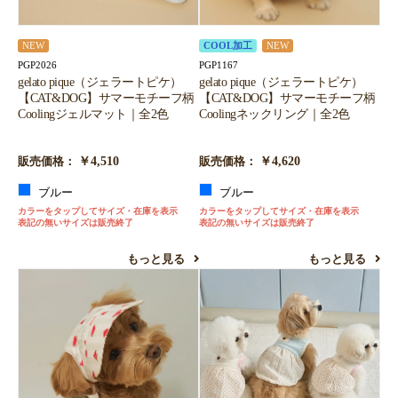
NEW
COOL加工
NEW
PGP2026
PGP1167
gelato pique（ジェラートピケ）
gelato pique（ジェラートピケ）
【CAT&DOG】サマーモチーフ柄
【CAT&DOG】サマーモチーフ柄
Coolingジェルマット｜全2色
Coolingネックリング｜全2色
￥4,510
￥4,620
販売価格：
販売価格：
ブルー
ブルー
カラーをタップしてサイズ・在庫を表示
カラーをタップしてサイズ・在庫を表示
表記の無いサイズは販売終了
表記の無いサイズは販売終了
もっと見る
もっと見る