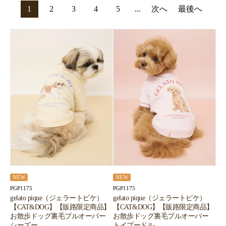
1
2
3
4
5
...
次へ
最後へ
NEW
NEW
PGP1175
PGP1175
gelato pique（ジェラートピケ）
gelato pique（ジェラートピケ）
【CAT&DOG】【販路限定商品】
【CAT&DOG】【販路限定商品】
お散歩ドッグ裏毛プルオーバー
お散歩ドッグ裏毛プルオーバー
シーズー
トイプードル