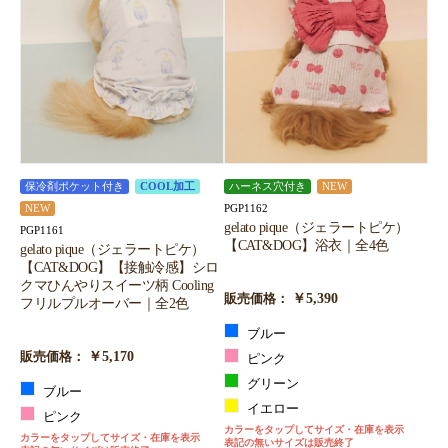
保冷剤ポケット付き
COOL加工
ハーネス穴付き
NEW
PGP1162
NEW
gelato pique（ジェラートピケ）
PGP1161
【CAT&DOG】浴衣｜全4色
gelato pique（ジェラートピケ）
【CAT&DOG】【接触冷感】シロ
クマひんやりスイーツ柄 Cooling
￥5,390
販売価格：
フリルプルオーバー｜全2色
ブルー
￥5,170
販売価格：
ピンク
グリーン
ブルー
イエロー
ピンク
カラーをタップしてサイズ・在庫を表示
カラーをタップしてサイズ・在庫を表示
表記の無いサイズは販売終了