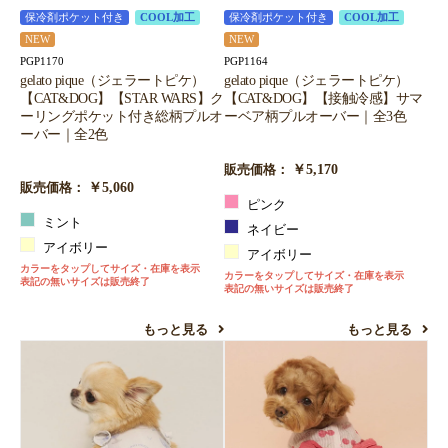
保冷剤ポケット付き
COOL加工
保冷剤ポケット付き
COOL加工
NEW
NEW
PGP1170
PGP1164
gelato pique（ジェラートピケ）
gelato pique（ジェラートピケ）
【CAT&DOG】【STAR WARS】ク
【CAT&DOG】【接触冷感】サマ
ーリングポケット付き総柄プルオ
ーベア柄プルオーバー｜全3色
ーバー｜全2色
￥5,170
販売価格：
￥5,060
販売価格：
ピンク
ミント
ネイビー
アイボリー
アイボリー
カラーをタップしてサイズ・在庫を表示
カラーをタップしてサイズ・在庫を表示
表記の無いサイズは販売終了
表記の無いサイズは販売終了
もっと見る
もっと見る