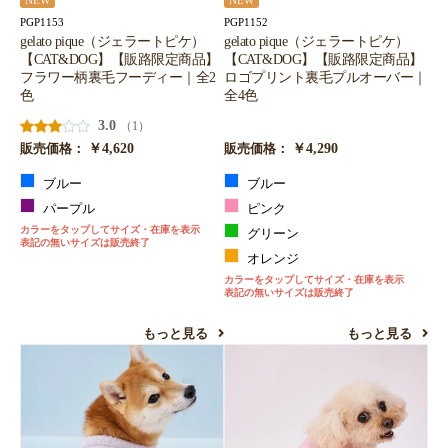
NEW
NEW
PGP1153
PGP1152
gelato pique（ジェラートピケ）
gelato pique（ジェラートピケ）
【CAT&DOG】【販路限定商品】
【CAT&DOG】【販路限定商品】
フラワー柄裏毛フーディー｜全2
ロゴプリント裏毛プルオーバー｜
色
全4色
3.0
（1）
￥4,620
￥4,290
販売価格：
販売価格：
ブルー
ブルー
パープル
ピンク
カラーをタップしてサイズ・在庫を表示
グリーン
表記の無いサイズは販売終了
オレンジ
カラーをタップしてサイズ・在庫を表示
表記の無いサイズは販売終了
もっと見る
もっと見る