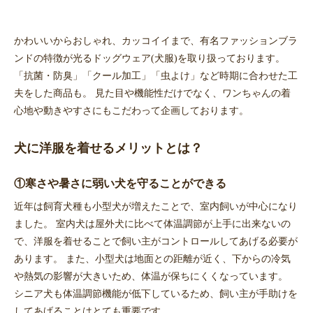
かわいいからおしゃれ、カッコイイまで、有名ファッションブラ
ンドの特徴が光るドッグウェア(犬服)を取り扱っております。
「抗菌・防臭」「クール加工」「虫よけ」など時期に合わせた工
夫をした商品も。 見た目や機能性だけでなく、ワンちゃんの着
心地や動きやすさにもこだわって企画しております。
犬に洋服を着せるメリットとは？
①寒さや暑さに弱い犬を守ることができる
近年は飼育犬種も小型犬が増えたことで、室内飼いが中心になり
ました。 室内犬は屋外犬に比べて体温調節が上手に出来ないの
で、洋服を着せることで飼い主がコントロールしてあげる必要が
あります。 また、小型犬は地面との距離が近く、下からの冷気
や熱気の影響が大きいため、体温が保ちにくくなっています。
シニア犬も体温調節機能が低下しているため、飼い主が手助けを
してあげることはとても重要です。