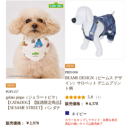
NEW
PBD1006
BEAMS DESIGN（ビームス デザ
イン）サロペット デニムプリン
NEW
ト柄
PGP1157
5.0
gelato pique（ジェラートピケ）
（1）
【CAT&DOG】【販路限定商品】
￥4,378
販売価格：
【SESAME STREET】バンダナ
ネイビー
カラーをタップしてサイズ・在庫を表示
￥2,970
販売価格：
表記の無いサイズは販売終了