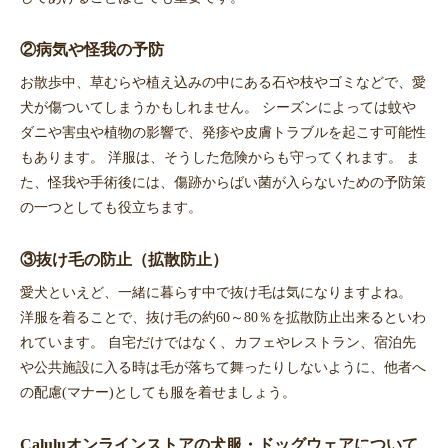
②病気や怪我の予防
お散歩中、草むらや植え込みの中にある石や枝やゴミなどで、愛
犬が傷ついてしまうかもしれません。 シーズンによっては蚊や
ダニや害虫や植物の影響で、発疹や皮膚トラブルを起こす可能性
もあります。 洋服は、そうした危険からも守ってくれます。 ま
た、怪我や手術後には、傷跡からばい菌が入らないための予防策
の一つとしても役立ちます。
③抜け毛の防止（拡散防止）
愛犬といえど、一緒に暮らす中で抜け毛は気になりますよね。
洋服を着ることで、抜け毛の約60～80％を拡散防止出来るといわ
れています。 自宅だけではなく、カフェやレストラン、宿泊先
や公共施設に入る時は毛が落ちて舞ったりしないように、他者へ
の配慮(マナー)としても服を着せましょう。
Caluluオンラインストアの犬服・ドッグウェアについて