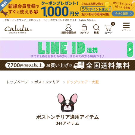
犬服・ドッグウェア・犬用ベッド・ペット用品ブランド通販サイト「Calulu(カルル)」
0
メニュー
新規会員登録
ログイン
検索
カート
トップページ
ボストンテリア
ドッグウェア・犬服
ボストンテリア適用アイテム
344アイテム