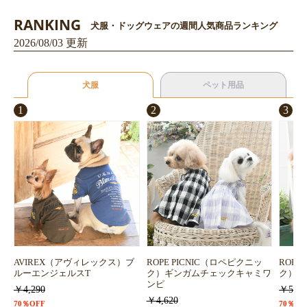
RANKING
犬服・ドッグウェアの週間人気商品ランキング
2026/08/03 更新
犬服
ペット用品
1
2
3
AVIREX（アヴィレックス）ブ
ROPE PICNIC（ロペピクニッ
ROPE
ルーエンジェルスT
ク）ギンガムチェックキャミワ
ク）浴
ンピ
￥4,290
￥5,72
￥4,620
70％OFF
70％OF