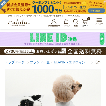
犬服・ドッグウェア・犬用ベッド・ペット用品ブランド通販サイト「Calulu(カルル)」
0
メニュー
新規会員登録
ログイン
検索
カート
トップページ
ブランド一覧
EDWIN（エドウィン）
【クール