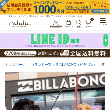
犬服・ドッグウェア・犬用ベッド・ペット用品ブランド通販サイト「Calulu(カルル)」
0
メニュー
新規会員登録
ログイン
検索
カート
トップページ
ブランド一覧
BILLABONG（ビラボン）
BIL