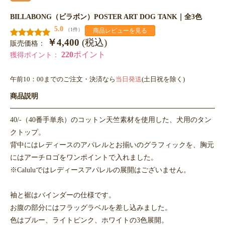
BILLABONG（ビラボン）POSTER ART DOG TANK｜全3色
5.0
（1件）
商品レビューを見る
￥4,400
(税込)
販売価格：
220
ポイント
獲得ポイント：
午前10：00までのご注文・決済なら
当日発送
(土日祝を除く)
商品説明
40/-（40番手単糸）のコットン天竺素材を使用した、犬用のタン
クトップ。
背中にはレディースのアパレルとお揃いのグラフィックを、胸元
にはアーチロゴをワンポイントで入れました。
※Caluluではレディースアパレルの展開はございません。
袖と裾はバインダーの仕様です。
お腹の部分にはフラッグラベルを差し込みました。
色はブルー、ライトピンク、ホワイトの3色展開。