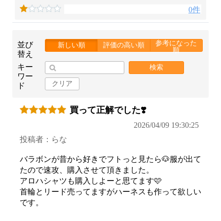
0件
参考になった
並び
新しい順
評価の高い順
順
替え
キー
検索
ワー
クリア
ド
買って正解でした❣️
2026/04/09 19:30:25
投稿者：らな
バラボンが昔から好きでフトっと見たら🐶服が出て
たので速攻、購入させて頂きました。
アロハシャツも購入しよーと思てます🩷
首輪とリード売ってますがハーネスも作って欲しい
です。