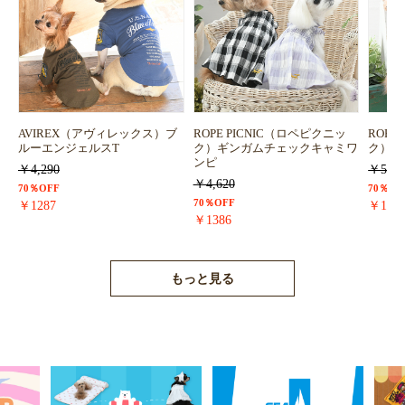
AVIREX（アヴィレックス）ブ
ROPE PICNIC（ロペピクニッ
ROPE
ルーエンジェルスT
ク）ギンガムチェックキャミワ
ク）浴
ンピ
￥4,290
￥5,72
￥4,620
70％OFF
70％OF
70％OFF
￥1287
￥171
￥1386
もっと見る