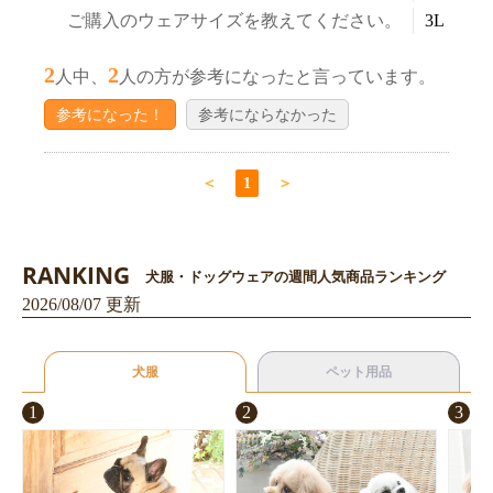
ご購入のウェアサイズを教えてください。
3L
2
2
人中、
人の方が参考になったと言っています。
参考になった！
参考にならなかった
お買い物を続ける
カートへ進む
＜
1
＞
RANKING
犬服・ドッグウェアの週間人気商品ランキング
2026/08/07 更新
犬服
ペット用品
1
2
3