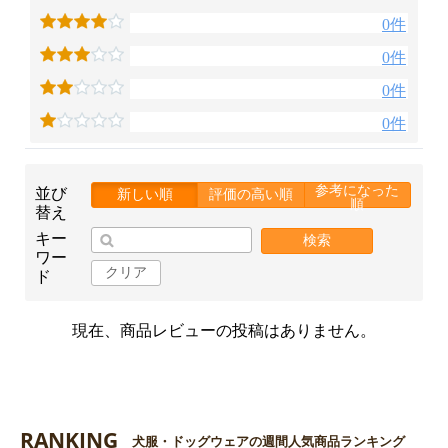
0件
0件
0件
0件
お買い物を続ける
カートへ進む
参考になった
並び
新しい順
評価の高い順
順
替え
キー
検索
ワー
クリア
ド
現在、商品レビューの投稿はありません。
RANKING
犬服・ドッグウェアの週間人気商品ランキング