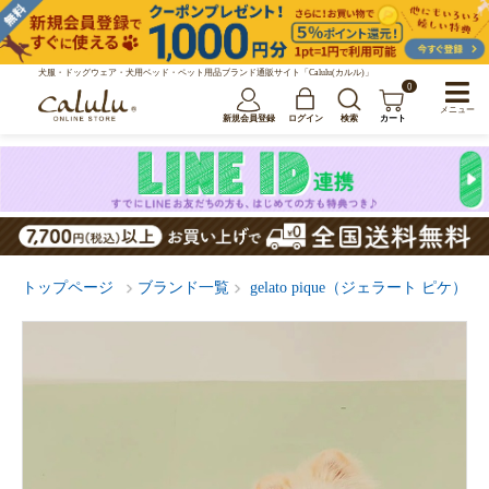
犬服・ドッグウェア・犬用ベッド・ペット用品ブランド通販サイト「Calulu(カルル)」
0
メニュー
新規会員登録
ログイン
検索
カート
トップページ
ブランド一覧
gelato pique（ジェラート ピケ）