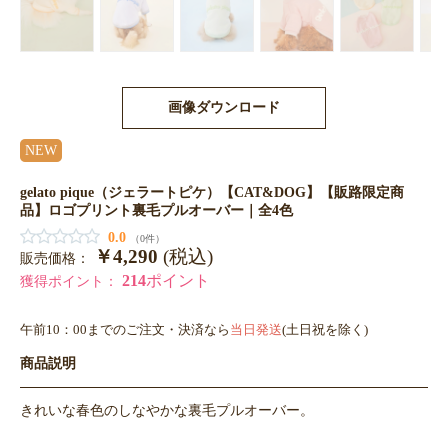
画像ダウンロード
NEW
gelato pique（ジェラートピケ）【CAT&DOG】【販路限定商
品】ロゴプリント裏毛プルオーバー｜全4色
0.0
（0件）
￥4,290
(税込)
販売価格：
214
ポイント
獲得ポイント：
午前10：00までのご注文・決済なら
当日発送
(土日祝を除く)
商品説明
きれいな春色のしなやかな裏毛プルオーバー。