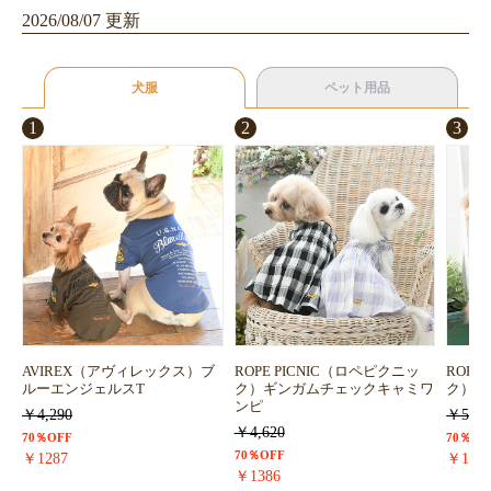
2026/08/07 更新
犬服
ペット用品
1
2
3
AVIREX（アヴィレックス）ブ
ROPE PICNIC（ロペピクニッ
ROPE
ルーエンジェルスT
ク）ギンガムチェックキャミワ
ク）浴
ンピ
￥4,290
￥5,72
￥4,620
70％OFF
70％OF
70％OFF
￥1287
￥171
￥1386