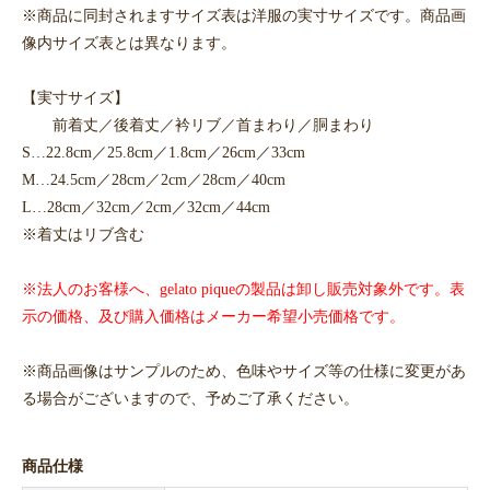
※商品に同封されますサイズ表は洋服の実寸サイズです。商品画
像内サイズ表とは異なります。
【実寸サイズ】
前着丈／後着丈／衿リブ／首まわり／胴まわり
S…22.8cm／25.8cm／1.8cm／26cm／33cm
M…24.5cm／28cm／2cm／28cm／40cm
L…28cm／32cm／2cm／32cm／44cm
※着丈はリブ含む
※法人のお客様へ、gelato piqueの製品は卸し販売対象外です。表
示の価格、及び購入価格はメーカー希望小売価格です。
※商品画像はサンプルのため、色味やサイズ等の仕様に変更があ
る場合がございますので、予めご了承ください。
商品仕様