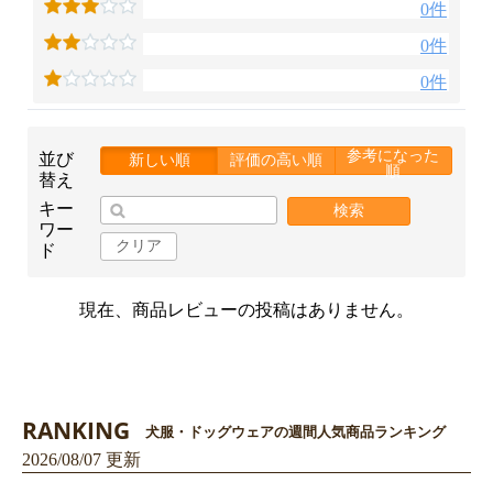
0件
0件
0件
お買い物を続ける
カートへ進む
参考になった
並び
新しい順
評価の高い順
順
替え
キー
検索
ワー
クリア
ド
現在、商品レビューの投稿はありません。
RANKING
犬服・ドッグウェアの週間人気商品ランキング
2026/08/07 更新