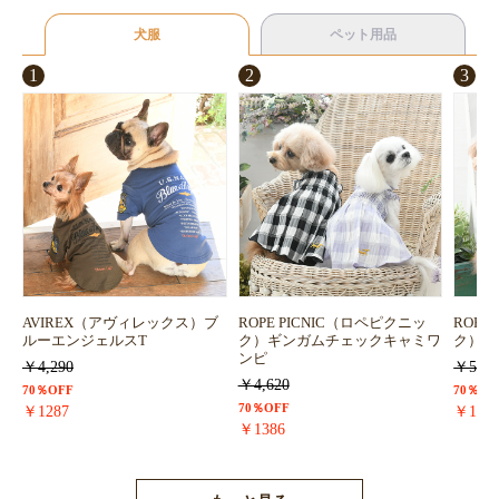
犬服
ペット用品
1
2
3
AVIREX（アヴィレックス）ブ
ROPE PICNIC（ロペピクニッ
ROPE
ルーエンジェルスT
ク）ギンガムチェックキャミワ
ク）浴
ンピ
￥4,290
￥5,72
￥4,620
70％OFF
70％OF
70％OFF
￥1287
￥171
￥1386