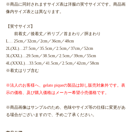
※商品に同封されますサイズ表は洋服の実寸サイズです。商品画
像内サイズ表とは異なります。
【実寸サイズ】
前着丈／後着丈／衿リブ／首まわり／胴まわり
L… 25cm／32cm／2cm／36cm／48cm
2L(XL)…27.5cm／35.5cm／2.5cm／37cm／52cm
3L(XXL)…29.5cm／38.5cm／2.5cm／39cm／55cm
4L(XXXL)…33.5cm／41.5cm／2.5cm／42cm／58cm
※着丈はリブ含む
※法人のお客様へ、gelato piqueの製品は卸し販売対象外です。表
示の価格、及び購入価格はメーカー希望小売価格です。
※商品画像はサンプルのため、色味やサイズ等の仕様に変更があ
る場合がございますので、予めご了承ください。