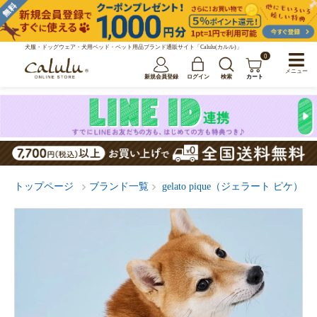
犬服・ドッグウェア・犬用ベッド・ペット用品ブランド通販サイト「Calulu(カルル)」
0
メニュー
新規会員登録
ログイン
検索
カート
トップページ
ブランド一覧
gelato pique（ジェラート ピケ）