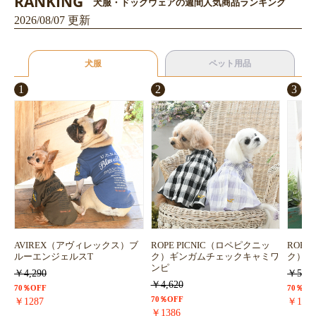
RANKING
犬服・ドッグウェアの週間人気商品ランキング
2026/08/07 更新
犬服
ペット用品
1
2
3
お買い物を続ける
カートへ進む
AVIREX（アヴィレックス）ブ
ROPE PICNIC（ロペピクニッ
ROPE
ルーエンジェルスT
ク）ギンガムチェックキャミワ
ク）浴
ンピ
￥4,290
￥5,72
￥4,620
70％OFF
70％OF
70％OFF
￥1287
￥171
￥1386