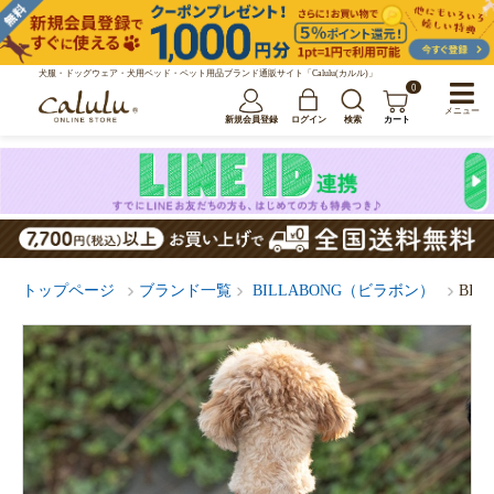
犬服・ドッグウェア・犬用ベッド・ペット用品ブランド通販サイト「Calulu(カルル)」
0
メニュー
新規会員登録
ログイン
検索
カート
トップページ
ブランド一覧
BILLABONG（ビラボン）
BIL