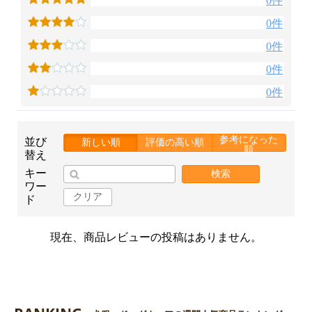
0件
0件
0件
0件
0件
参考になった
並び
新しい順
評価の高い順
順
替え
キー
検索
ワー
クリア
ド
現在、商品レビューの投稿はありません。