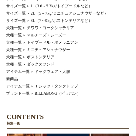
サイズ一覧
＞
L（3.6～5.3kg/トイプードルなど）
サイズ一覧
＞
2L（5～7kg/ミニチュアシュナウザーなど）
サイズ一覧
＞
3L（7～9kg/ボストンテリアなど）
犬種一覧
＞
チワワ・ヨークシャテリア
犬種一覧
＞
マルチーズ・シーズー
犬種一覧
＞
トイプードル・ポメラニアン
犬種一覧
＞
ミニチュアシュナウザー
犬種一覧
＞
ボストンテリア
犬種一覧
＞
ダックスフンド
アイテム一覧
＞
ドッグウェア・犬服
新商品
アイテム一覧
＞
Ｔシャツ・タンクトップ
ブランド一覧
＞
BILLABONG（ビラボン）
CONTENTS
特集一覧