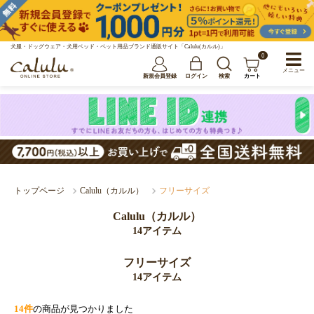
犬服・ドッグウェア・犬用ベッド・ペット用品ブランド通販サイト「Calulu(カルル)」
0
メニュー
新規会員登録
ログイン
検索
カート
トップページ
Calulu（カルル）
フリーサイズ
Calulu（カルル）
14アイテム
フリーサイズ
14アイテム
14件
の商品が見つかりました