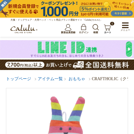
犬服・ドッグウェア・犬用ベッド・ペット用品ブランド通販サイト「Calulu(カルル)」
0
メニュー
新規会員登録
ログイン
検索
カート
トップページ
アイテム一覧
おもちゃ
CRAFTHOLIC（ク