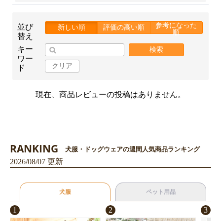
参考になった
並び
新しい順
評価の高い順
順
替え
キー
検索
ワー
クリア
ド
現在、商品レビューの投稿はありません。
RANKING
犬服・ドッグウェアの週間人気商品ランキング
2026/08/07 更新
犬服
ペット用品
1
2
3