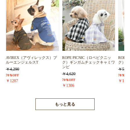
お買い物を続ける
カートへ進む
AVIREX（アヴィレックス）ブ
ROPE PICNIC（ロペピクニッ
ROPE
ルーエンジェルスT
ク）ギンガムチェックキャミワ
ク）浴
ンピ
￥4,290
￥5,72
￥4,620
70％OFF
70％OF
70％OFF
￥1287
￥171
￥1386
もっと見る