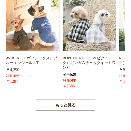
お買い物を続ける
カートへ進む
AVIREX（アヴィレックス）ブ
ROPE PICNIC（ロペピクニッ
ROPE
ルーエンジェルスT
ク）ギンガムチェックキャミワ
ク）浴
ンピ
￥4,290
￥5,72
￥4,620
70％OFF
70％OF
70％OFF
￥1287
￥171
￥1386
もっと見る