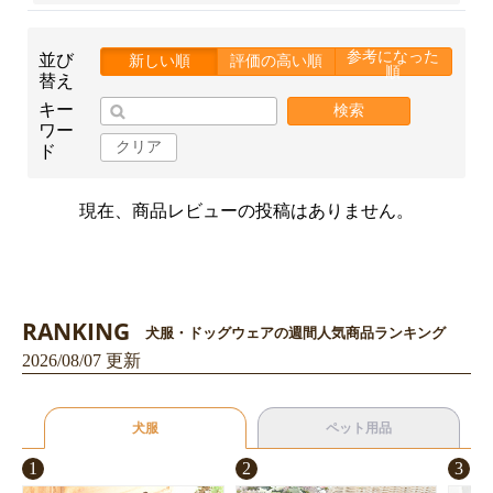
参考になった
並び
新しい順
評価の高い順
順
替え
キー
検索
ワー
クリア
ド
現在、商品レビューの投稿はありません。
RANKING
犬服・ドッグウェアの週間人気商品ランキング
2026/08/07 更新
犬服
ペット用品
1
2
3