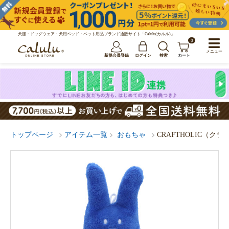
犬服・ドッグウェア・犬用ベッド・ペット用品ブランド通販サイト「Calulu(カルル)」
0
メニュー
新規会員登録
ログイン
検索
カート
トップページ
アイテム一覧
おもちゃ
CRAFTHOLIC（