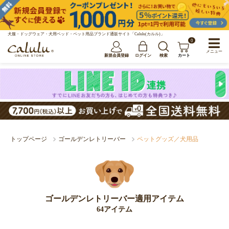
犬服・ドッグウェア・犬用ベッド・ペット用品ブランド通販サイト「Calulu(カルル)」
0
メニュー
新規会員登録
ログイン
検索
カート
トップページ
ゴールデンレトリーバー
ペットグッズ／犬用品
ゴールデンレトリーバー適用アイテム
64アイテム