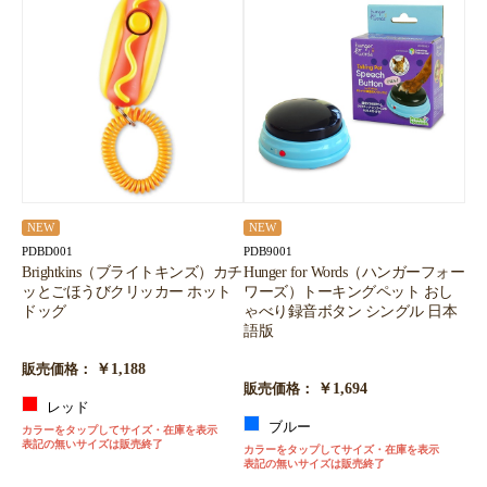
NEW
NEW
PDBD001
PDB9001
Brightkins（ブライトキンズ）カチ
Hunger for Words（ハンガーフォー
ッとごほうびクリッカー ホット
ワーズ）トーキングペット おし
ドッグ
ゃべり録音ボタン シングル 日本
語版
￥1,188
販売価格：
￥1,694
販売価格：
レッド
ブルー
カラーをタップしてサイズ・在庫を表示
表記の無いサイズは販売終了
カラーをタップしてサイズ・在庫を表示
表記の無いサイズは販売終了