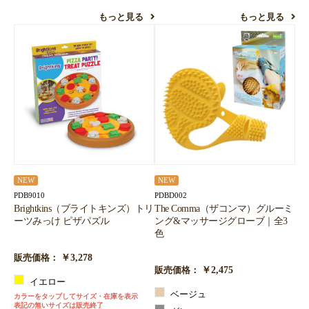
もっと見る
もっと見る
NEW
NEW
PDB9010
PDBD002
Brightkins（ブライトキンズ）トリ
The Comma（ザコンマ）グルーミ
ーツみっけ ピザパズル
ング&マッサージグローブ｜全3
色
￥3,278
販売価格：
￥2,475
販売価格：
イエロー
ベージュ
カラーをタップしてサイズ・在庫を表示
表記の無いサイズは販売終了