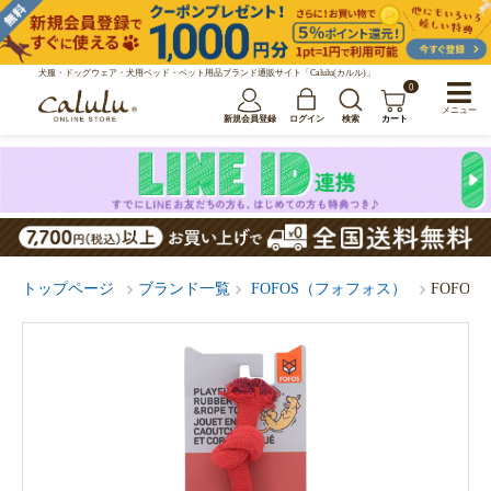
犬服・ドッグウェア・犬用ベッド・ペット用品ブランド通販サイト「Calulu(カルル)」
0
メニュー
新規会員登録
ログイン
検索
カート
トップページ
ブランド一覧
FOFOS（フォフォス）
FOFO