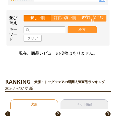
参考になった
並び
新しい順
評価の高い順
順
替え
キー
検索
ワー
クリア
ド
現在、商品レビューの投稿はありません。
RANKING
犬服・ドッグウェアの週間人気商品ランキング
2026/08/07 更新
犬服
ペット用品
1
2
3