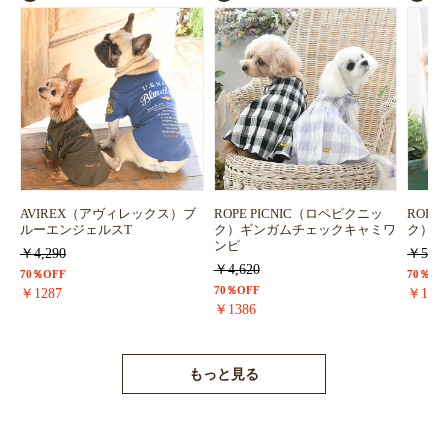
お買い物を続ける
カートへ進む
AVIREX（アヴィレックス）ブ
ROPE PICNIC（ロペピクニッ
ROPE
ルーエンジェルスT
ク）ギンガムチェックキャミワ
ク）浴
ンピ
￥4,290
￥5,72
￥4,620
70％OFF
70％OF
70％OFF
￥1287
￥171
￥1386
もっと見る