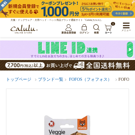
犬服・ドッグウェア・犬用ベッド・ペット用品ブランド通販サイト「Calulu(カルル)」
0
メニュー
新規会員登録
ログイン
検索
カート
トップページ
ブランド一覧
FOFOS（フォフォス）
FOFO