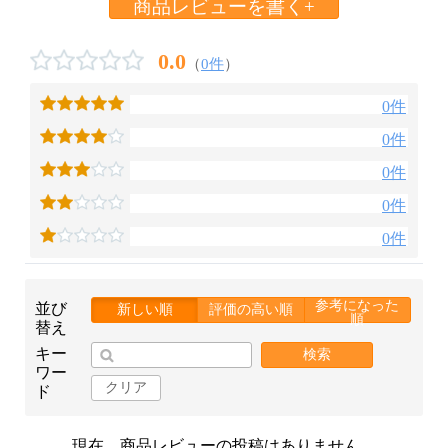
商品レビューを書く+
0.0
（
0件
）
0件
0件
0件
0件
0件
参考になった
並び
新しい順
評価の高い順
順
替え
キー
検索
ワー
クリア
ド
現在、商品レビューの投稿はありません。