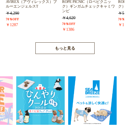
AVIREX（アヴィレックス）ブ
ROPE PICNIC（ロペピクニッ
ROPE
ルーエンジェルスT
ク）ギンガムチェックキャミワ
ク）浴
ンピ
￥4,290
￥5,72
￥4,620
70％OFF
70％OF
70％OFF
￥1287
￥171
お買い物を続ける
カートへ進む
￥1386
もっと見る