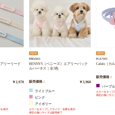
NEW
NEW
PBE6003
PCA7005
エアリーリード
BENNYS（ベニーズ）エアリーバック
Calulu
ルハーネス｜全3色
販売価格：
￥2,970
販売価格：
￥3,960
パープ
ライトブルー
カラーをタップ
表記の無いサイ
ピンク
アイボリー
庫を表示
カラーをタップしてサイズ・在庫を表示
表記の無いサイズは販売終了