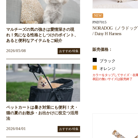
NEW
PND7015
NORADOG（ノラドッ
マルチーズの気の強さは愛情深さの現
/ Daisy H Harness
れ！気になる性格としつけのポイント、
あると便利なアイテムをご紹介
販売価格：
2026/05/08
おすすめ/特集
ブラック
オレンジ
カラーをタップしてサイズ・在
表記の無いサイズは販売終了
ペットカートは暑さ対策にも便利！犬・
猫の夏のお散歩・お出かけに役立つ活用
法
2026/04/01
おすすめ/特集