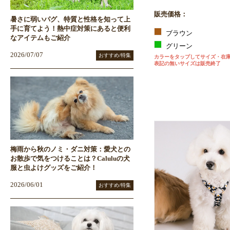
販売価格：
暑さに弱いパグ、特質と性格を知って上
手に育てよう！熱中症対策にあると便利
ブラウン
なアイテムもご紹介
グリーン
2026/07/07
おすすめ/特集
カラーをタップしてサイズ・在
表記の無いサイズは販売終了
梅雨から秋のノミ・ダニ対策：愛犬との
お散歩で気をつけることは？Caluluの犬
服と虫よけグッズをご紹介！
2026/06/01
おすすめ/特集