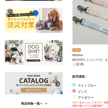
NEW
PBE6004
BENNYS（ベニーズ）
｜全3色
販売価格：
ライトブルー
ピンク
アイボリー
カラーをタップしてサイズ・在
商品特集一覧へ
表記の無いサイズは販売終了