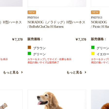
NEW
NEW
PND7014
PND7013
グ）H型ハーネス
NORADOG（ノラドッグ）H型ハーネス
NORADO
/ BoBo&ChuChu H Harness
/ Picnic H Ha
￥7,370
販売価格：
￥7,370
販売価格：
ブラウン
グリー
グリーン
イエロ
庫を表示
カラーをタップしてサイズ・在庫を表示
カラーをタップ
表記の無いサイズは販売終了
表記の無いサイ
もっと見る
もっと見る