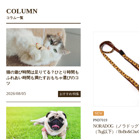
COLUMN
コラム一覧
猫の遊び時間は足りてる？ひとり時間も
ふれあい時間も満たすおもちゃ選びのコ
ツ
2026/08/05
おすすめ/特集
NEW
PND7019
NORADOG（ノラドッ
（7kg以下）/ BoBo&ChuChu