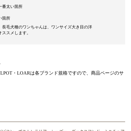
一番太い箇所
い箇所
、長毛犬種のワンちゃんは、ワンサイズ大き目の洋
オススメします。
。
gra・HOWLPOT・LOARは各ブランド規格ですので、商品ページのサ