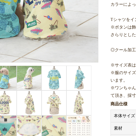
カラーによっ
Tシャツをイ
※ボタンは飾
さらりとした
◎クール加工
※サイズ表は
※服のサイズ
います。
※ワンちゃん
て頂き、採寸
ください。
商品仕様
※着用写真は
本体サイズ
素材