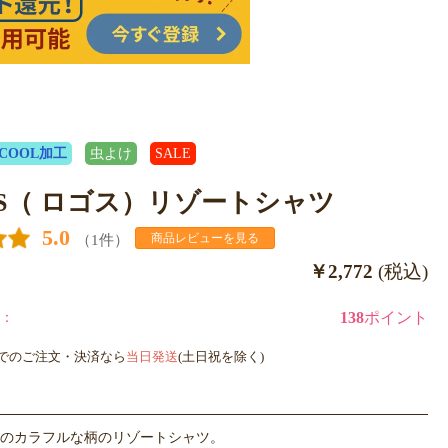
COOL加工
虫よけ
SALE
OS（ ロゴス）リゾートシャツ
5.0
（1件）
商品レビューを見る
￥2,772
(税込)
：
138
ポイント
までのご注文・決済なら
当日発送
(土日祝を除く)
のカラフルな柄のリゾートシャツ。