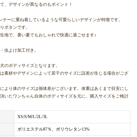
て、デザインが異なるのもポイント！
ンナーに重ね着しているような可愛らしいデザインが特徴です。
りボタンです。
生地で、暑い夏でもおしゃれで快適に過ごせます♪
・虫よけ加工付き。
犬のボディサイズとなります。
は素材やデザインによって若干のサイズに誤差が生じる場合がござ
により体のサイズは個体差がございます。体重はあくまで目安にし
頂いたワンちゃん自体のボディサイズを元に、購入サイズをご検討
実際の色合いと異なる場合がございます。
XS/S/M/L/2L/3L
ポリエステル87％、ポリウレタン13%