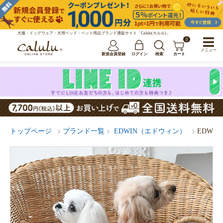
犬服・ドッグウェア・犬用ベッド・ペット用品ブランド通販サイト「Calulu(カルル)」
0
メニュー
新規会員登録
ログイン
検索
カート
トップページ
ブランド一覧
EDWIN（エドウィン）
EDWI