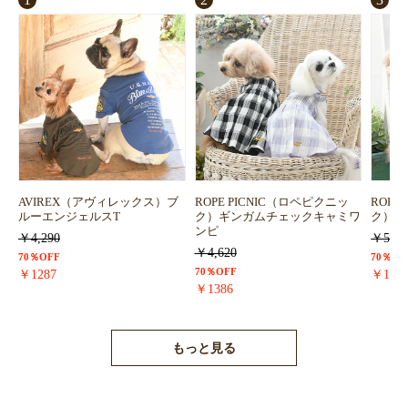
AVIREX（アヴィレックス）ブ
ROPE PICNIC（ロペピクニッ
ROPE
ルーエンジェルスT
ク）ギンガムチェックキャミワ
ク）浴
ンピ
￥4,290
￥5,72
￥4,620
70％OFF
70％OF
70％OFF
￥1287
￥171
￥1386
もっと見る