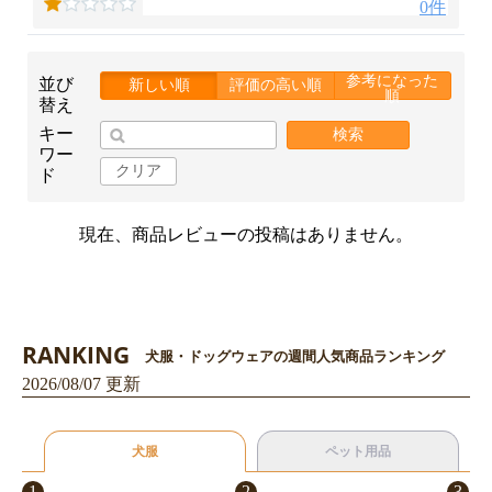
0件
参考になった
並び
新しい順
評価の高い順
順
替え
キー
検索
ワー
クリア
ド
現在、商品レビューの投稿はありません。
RANKING
犬服・ドッグウェアの週間人気商品ランキング
2026/08/07 更新
お買い物を続ける
カートへ進む
犬服
ペット用品
1
2
3