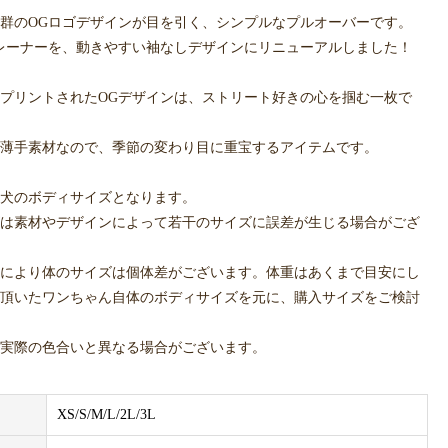
群のOGロゴデザインが目を引く、シンプルなプルオーバーです。
レーナーを、動きやすい袖なしデザインにリニューアルしました！
プリントされたOGデザインは、ストリート好きの心を掴む一枚で
薄手素材なので、季節の変わり目に重宝するアイテムです。
犬のボディサイズとなります。
は素材やデザインによって若干のサイズに誤差が生じる場合がござ
により体のサイズは個体差がございます。体重はあくまで目安にし
頂いたワンちゃん自体のボディサイズを元に、購入サイズをご検討
実際の色合いと異なる場合がございます。
XS/S/M/L/2L/3L