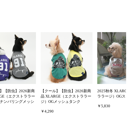
】【防虫】2026新商
【クール】【防虫】2026新商
2025秋冬 XLARG
ARGE（エクストララー
品 XLARGE（エクストララー
ララージ）OGスタ
ナンバリングメッシ
ジ）OGメッシュタンク
￥5,830
￥4,290