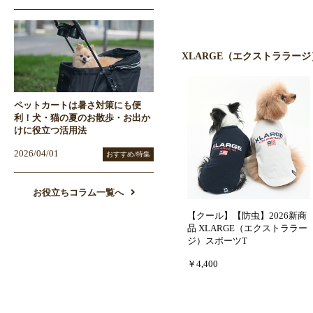
XLARGE（エクストララー
ペットカートは暑さ対策にも便
利！犬・猫の夏のお散歩・お出か
けに役立つ活用法
2026/04/01
おすすめ/特集
お役立ちコラム一覧へ
【クール】【防虫】2026新商
品 XLARGE（エクストララー
ジ）スポーツT
￥4,400