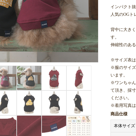
インパクト抜
人気のOGト
背中に大きく
す。
伸縮性のある
※サイズ表は
※服のサイズ
います。
※ワンちゃん
て頂き、採寸
ください。
※着用写真は
商品仕様
本体サイズ