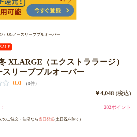
ラージ）OGノースリーブプルオーバー
SALE
5秋冬 XLARGE（エクストララージ）
ースリーブプルオーバー
0.0
（0件）
￥4,048
(税込)
：
202
ポイント
までのご注文・決済なら
当日発送
(土日祝を除く)