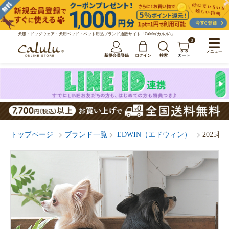
犬服・ドッグウェア・犬用ベッド・ペット用品ブランド通販サイト「Calulu(カルル)」
0
メニュー
新規会員登録
ログイン
検索
カート
トップページ
ブランド一覧
EDWIN（エドウィン）
2025