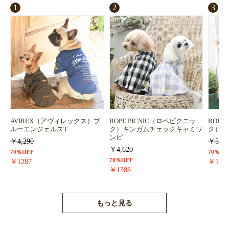
1
2
3
AVIREX（アヴィレックス）ブ
ROPE PICNIC（ロペピクニッ
ROPE
ルーエンジェルスT
ク）ギンガムチェックキャミワ
ク）浴
ンピ
￥4,290
￥5,72
￥4,620
70％OFF
70％OF
70％OFF
￥1287
￥171
￥1386
もっと見る