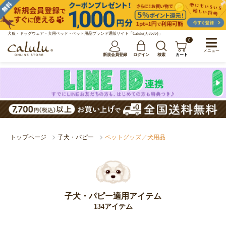
犬服・ドッグウェア・犬用ベッド・ペット用品ブランド通販サイト「Calulu(カルル)」
0
メニュー
新規会員登録
ログイン
検索
カート
トップページ
子犬・パピー
ペットグッズ／犬用品
子犬・パピー適用アイテム
134アイテム