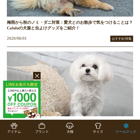
梅雨から秋のノミ・ダニ対策：愛犬とのお散歩で気をつけることは？
Caluluの犬服と虫よけグッズをご紹介！
2026/06/01
おすすめ/特集
マルチーズの気の強さは愛情深さの現れ！気になる性格としつけのポ
イント、あると便利なアイテムをご紹介
アイテム
ブランド
犬種
サイズ
クールグッズ
2026/05/08
おすすめ/特集