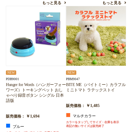
もっと見る
もっと見る
NEW
NEW
PDB9001
PBM9047
Hunger for Words（ハンガーフォー
BITE ME（バイトミー）カラフル
ワーズ）トーキングペット おし
ミニトマト ラテックストイ
ゃべり録音ボタン シングル 日本
語版
￥1,485
販売価格：
￥1,694
マルチカラー
販売価格：
カラーをタップしてサイズ・在庫を表示
表記の無いサイズは販売終了
ブルー