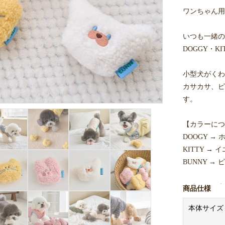
ワンちゃん用
いつも一緒の
DOGGY・K
小型犬がくわ
カサカサ、ピ
す。
【カラーにつ
DOOGY →
KITTY → 
BUNNY → 
※法人のお客
商品仕様
入価格はメー
本体サイズ
※商品画像は