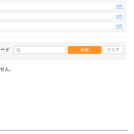
0件
0件
0件
ワード
検索
クリア
せん。