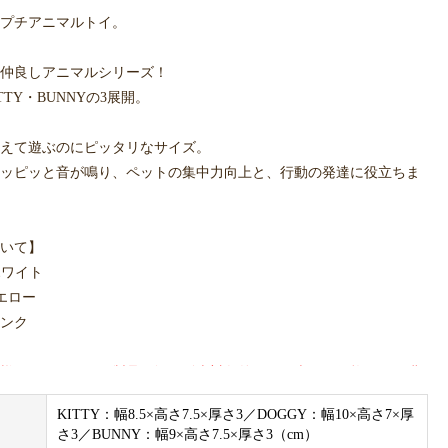
プチアニマルトイ。
仲良しアニマルシリーズ！
ITTY・BUNNYの3展開。
えて遊ぶのにピッタリなサイズ。
ッピッと音が鳴り、ペットの集中力向上と、行動の発達に役立ちま
いて】
 ホワイト
イエロー
ピンク
様へ、BENNYSの製品は卸し販売対象外です。表示の価格、及び購
カー希望小売価格です。
KITTY：幅8.5×高さ7.5×厚さ3／DOGGY：幅10×高さ7×厚
さ3／BUNNY：幅9×高さ7.5×厚さ3（cm）
サンプルのため、色味やサイズ等の仕様に変更がある場合がござい