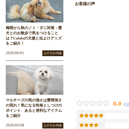
お客様の声
梅雨から秋のノミ・ダニ対策：愛
犬とのお散歩で気をつけること
は？Caluluの犬服と虫よけグッズ
をご紹介！
2026/06/01
おすすめ/特集
マルチーズの気の強さは愛情深さ
0.0
（
0
の現れ！気になる性格としつけの
ポイント、あると便利なアイテム
をご紹介
2026/05/08
おすすめ/特集