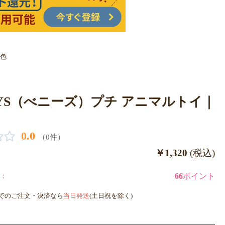
3色
NYS（べニーズ）プチ アニマルトイ｜
0.0
（0件）
￥1,320
(税込)
：
66
ポイント
までのご注文・決済なら
当日発送
(土日祝を除く)