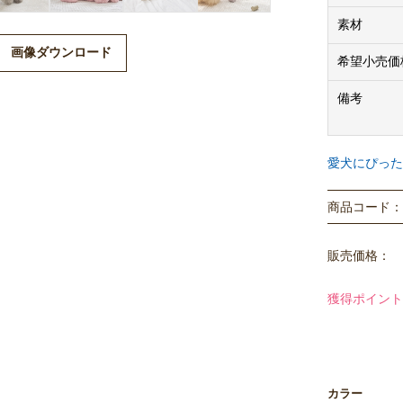
ますので、予
素材
画像ダウンロード
希望小売価
備考
愛犬にぴった
商品コード： P
販売価格：
獲得ポイント
カラー