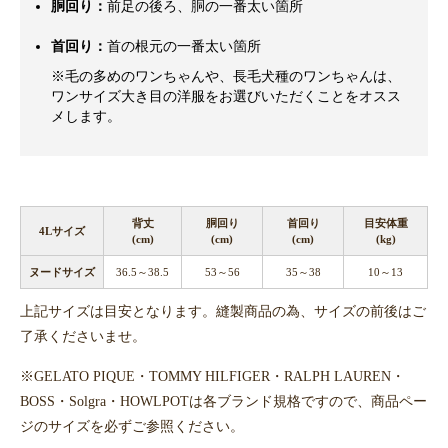
胴回り：
前足の後ろ、胴の一番太い箇所
首回り：
首の根元の一番太い箇所
※毛の多めのワンちゃんや、長毛犬種のワンちゃんは、
ワンサイズ大き目の洋服をお選びいただくことをオスス
メします。
背丈
胴回り
首回り
目安体重
4Lサイズ
(cm)
(cm)
(cm)
(kg)
ヌードサイズ
36.5～38.5
53～56
35～38
10～13
上記サイズは目安となります。縫製商品の為、サイズの前後はご
了承くださいませ。
※GELATO PIQUE・TOMMY HILFIGER・RALPH LAUREN・
BOSS・Solgra・HOWLPOTは各ブランド規格ですので、商品ペー
ジのサイズを必ずご参照ください。