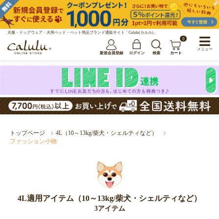
犬服・ドッグウェア・犬用ベッド・ペット用品ブランド通販サイト「Calulu(カルル)」
0
メニュー
新規会員登録
ログイン
検索
カート
トップページ
4L（10～13kg/柴犬・シェルティなど）
ファッション小物
4L適用アイテム（10～13kg/柴犬・シェルティなど）
3アイテム