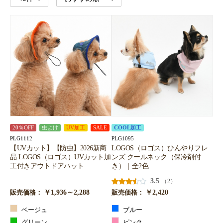
20％OFF
虫よけ
UV加工
SALE
COOL加工
PLG1112
PLG1095
【UVカット】【防虫】2026新商
LOGOS（ロゴス）ひんやりフレ
品 LOGOS（ロゴス）UVカット加
ンズ クールネック（保冷剤付
工付きアウトドアハット
き）｜全2色
3.5
（2）
￥1,936～2,288
￥2,420
販売価格：
販売価格：
ベージュ
ブルー
グリーン
ピンク