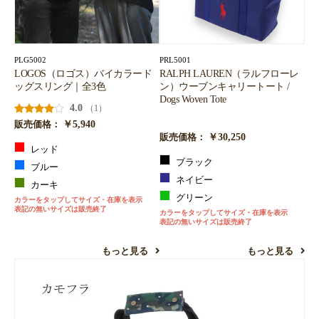
PLG5002
PRL5001
LOGOS（ロゴス）バイカラード
RALPH LAUREN（ラルフローレ
ッグスリング｜全3色
ン）ウーブンキャリートート /
Dogs Woven Tote
4.0
（1）
￥5,940
販売価格：
￥30,250
販売価格：
レッド
ブラック
ブルー
ネイビー
カーキ
グリーン
カラーをタップしてサイズ・在庫を表示
表記の無いサイズは販売終了
カラーをタップしてサイズ・在庫を表示
表記の無いサイズは販売終了
もっと見る
もっと見る