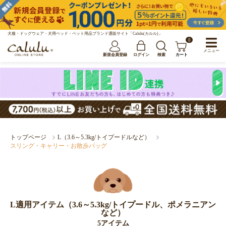
犬服・ドッグウェア・犬用ベッド・ペット用品ブランド通販サイト「Calulu(カルル)」
0
メニュー
新規会員登録
ログイン
検索
カート
トップページ
L（3.6～5.3kg/トイプードルなど）
スリング・キャリー・お散歩バッグ
L適用アイテム（3.6～5.3kg/トイプードル、ポメラニアン
など）
5アイテム