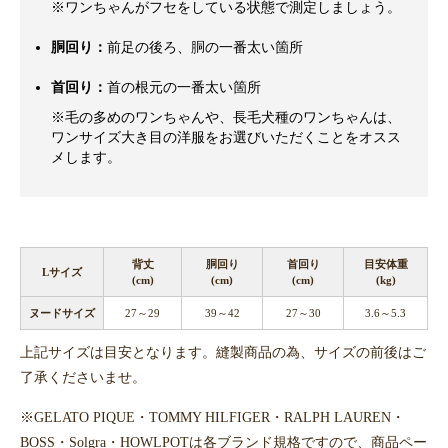
※ワンちゃんがフセをしている状態で測定しましょう。
胴回り：
前足の後ろ、胴の一番太い箇所
首回り：
首の根元の一番太い箇所
※毛の多めのワンちゃんや、長毛犬種のワンちゃんは、
ワンサイズ大き目の洋服をお選びいただくことをオスス
メします。
背丈
胴回り
首回り
目安体重
Lサイズ
(cm)
(cm)
(cm)
(kg)
ヌードサイズ
27～29
39～42
27～30
3.6～5.3
上記サイズは目安となります。縫製商品の為、サイズの前後はご
了承くださいませ。
※GELATO PIQUE・TOMMY HILFIGER・RALPH LAUREN・
BOSS・Solgra・HOWLPOTは各ブランド規格ですので、商品ペー