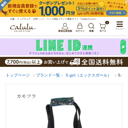
犬服・ドッグウェア・犬用ベッド・ペット用品ブランド通販サイト「Calulu(カルル)」
0
メニュー
新規会員登録
ログイン
検索
カート
トップページ
ブランド一覧
X-girl（エックスガール）
X-g