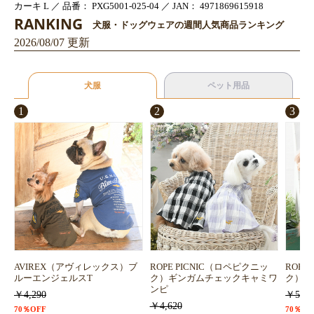
カーキ L ／ 品番： PXG5001-025-04 ／ JAN： 4971869615918
RANKING
犬服・ドッグウェアの週間人気商品ランキング
2026/08/07 更新
犬服
ペット用品
1
2
3
AVIREX（アヴィレックス）ブ
ROPE PICNIC（ロペピクニッ
ROPE
ルーエンジェルスT
ク）ギンガムチェックキャミワ
ク）浴
ンピ
￥4,290
￥5,72
￥4,620
70％OFF
70％OF