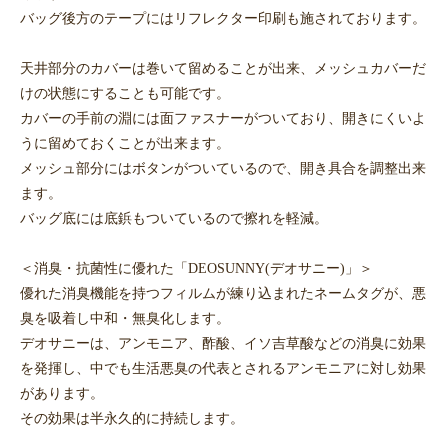
バッグ後方のテープにはリフレクター印刷も施されております。
天井部分のカバーは巻いて留めることが出来、メッシュカバーだ
けの状態にすることも可能です。
カバーの手前の淵には面ファスナーがついており、開きにくいよ
うに留めておくことが出来ます。
メッシュ部分にはボタンがついているので、開き具合を調整出来
ます。
バッグ底には底鋲もついているので擦れを軽減。
＜消臭・抗菌性に優れた「DEOSUNNY(デオサニー)」＞
優れた消臭機能を持つフィルムが練り込まれたネームタグが、悪
臭を吸着し中和・無臭化します。
デオサニーは、アンモニア、酢酸、イソ吉草酸などの消臭に効果
を発揮し、中でも生活悪臭の代表とされるアンモニアに対し効果
があります。
その効果は半永久的に持続します。