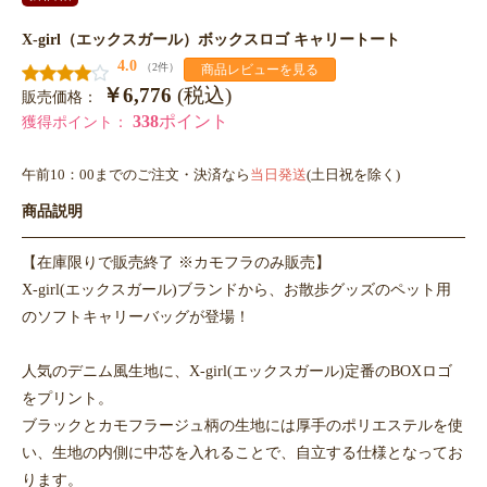
X-girl（エックスガール）ボックスロゴ キャリートート
4.0
（2件）
商品レビューを見る
￥6,776
(税込)
販売価格：
338
ポイント
獲得ポイント：
午前10：00までのご注文・決済なら
当日発送
(土日祝を除く)
商品説明
【在庫限りで販売終了 ※カモフラのみ販売】
X-girl(エックスガール)ブランドから、お散歩グッズのペット用
のソフトキャリーバッグが登場！
人気のデニム風生地に、X-girl(エックスガール)定番のBOXロゴ
をプリント。
ブラックとカモフラージュ柄の生地には厚手のポリエステルを使
い、生地の内側に中芯を入れることで、自立する仕様となってお
ります。