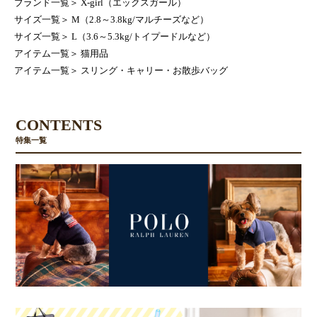
ブランド一覧
＞
X-girl（エックスガール）
サイズ一覧
＞
M（2.8～3.8kg/マルチーズなど）
サイズ一覧
＞
L（3.6～5.3kg/トイプードルなど）
アイテム一覧
＞
猫用品
アイテム一覧
＞
スリング・キャリー・お散歩バッグ
CONTENTS
特集一覧