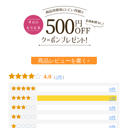
商品レビューを書く+
4.0
（
2件
）
0件
2件
0件
0件
0件