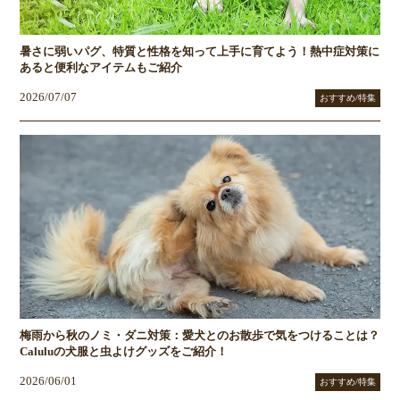
暑さに弱いパグ、特質と性格を知って上手に育てよう！熱中症対策に
あると便利なアイテムもご紹介
2026/07/07
おすすめ/特集
梅雨から秋のノミ・ダニ対策：愛犬とのお散歩で気をつけることは？
Caluluの犬服と虫よけグッズをご紹介！
2026/06/01
おすすめ/特集