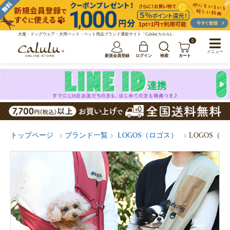
犬服・ドッグウェア・犬用ベッド・ペット用品ブランド通販サイト「Calulu(カルル)」
0
メニュー
新規会員登録
ログイン
検索
カート
トップページ
ブランド一覧
LOGOS（ロゴス）
LOGOS（