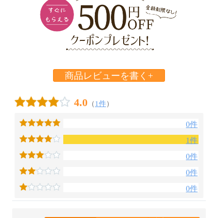
商品レビューを書く+
4.0
（
1件
）
0件
1件
0件
0件
0件