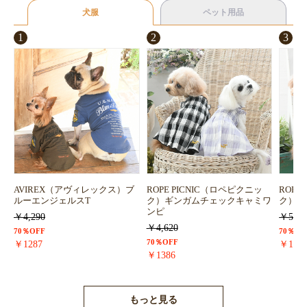
犬服
ペット用品
1
2
3
AVIREX（アヴィレックス）ブ
ROPE PICNIC（ロペピクニッ
ROPE
ルーエンジェルスT
ク）ギンガムチェックキャミワ
ク）浴
ンピ
￥4,290
￥5,72
￥4,620
70％OFF
70％OF
70％OFF
￥1287
￥171
￥1386
もっと見る