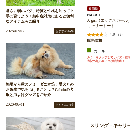
新価格
暑さに弱いパグ、特質と性格を知って上
PXG5001
手に育てよう！熱中症対策にあると便利
X-girl（エックスガー
なアイテムもご紹介
キャリートート
2026/07/07
おすすめ/特集
4.0
（2）
販売価格：
カーキ
カラーをタップしてサイズ・在
表記の無いサイズは販売終了
梅雨から秋のノミ・ダニ対策：愛犬との
お散歩で気をつけることは？Caluluの犬
服と虫よけグッズをご紹介！
2026/06/01
おすすめ/特集
スリング・キャリ