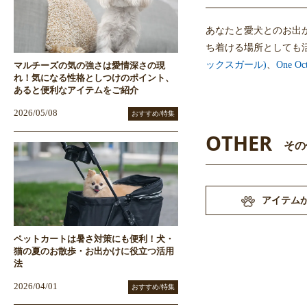
あなたと愛犬とのお出
ち着ける場所としても
ックスガール)
、
One 
マルチーズの気の強さは愛情深さの現
れ！気になる性格としつけのポイント、
あると便利なアイテムをご紹介
2026/05/08
おすすめ/特集
OTHER
その
アイテム
ペットカートは暑さ対策にも便利！犬・
猫の夏のお散歩・お出かけに役立つ活用
法
2026/04/01
おすすめ/特集