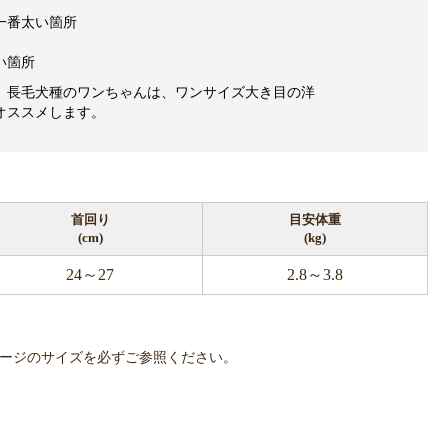
一番太い箇所
い箇所
、長毛犬種のワンちゃんは、ワンサイズ大き目の洋
オススメします。
首回り
目安体重
(cm)
(kg)
24～27
2.8～3.8
で、商品ページのサイズを必ずご参照ください。