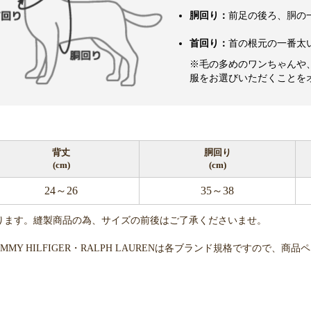
胴回り：
前足の後ろ、胴の
首回り：
首の根元の一番太
※毛の多めのワンちゃんや
服をお選びいただくことを
背丈
胴回り
(cm)
(cm)
24～26
35～38
ります。縫製商品の為、サイズの前後はご了承くださいませ。
・TOMMY HILFIGER・RALPH LAURENは各ブランド規格ですの