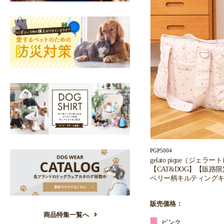
PGP5004
gelato pique（ジェラ
【CAT&DOG】【販路
ベリー柄キルティング
販売価格：
商品特集一覧へ
ピンク