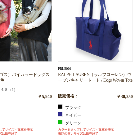
PRL5001
ロゴス）バイカラードッグス
RALPH LAUREN（ラルフローレン）ウ
3色
ーブンキャリートート / Dogs Woven Tote
4.0
（1）
￥5,940
販売価格：
￥30,250
ブラック
ネイビー
グリーン
してサイズ・在庫を表示
カラーをタップしてサイズ・在庫を表示
ズは販売終了
表記の無いサイズは販売終了