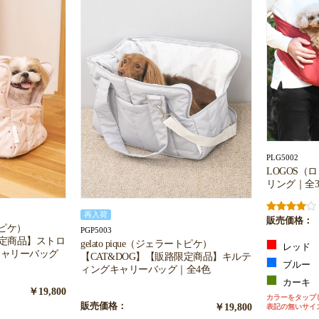
お買い物を続ける
カートへ進む
PLG5002
LOGOS（
リング｜全
再入荷
販売価格：
ートピケ）
PGP5003
限定商品】ストロ
gelato pique（ジェラートピケ）
レッド
キャリーバッグ
【CAT&DOG】【販路限定商品】キルテ
ブルー
ィングキャリーバッグ｜全4色
カーキ
￥19,800
カラーをタップ
販売価格：
￥19,800
表記の無いサイ