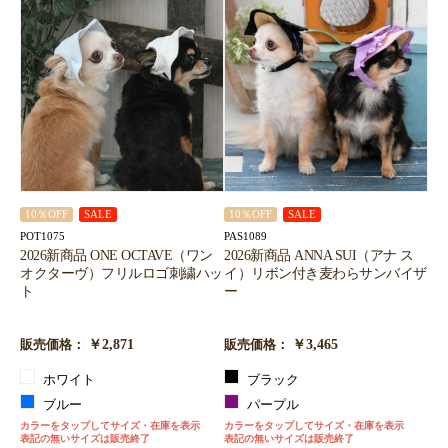
10％OFF
SALE
10％OFF
SALE
POT1075
PAS1089
2026新商品 ONE OCTAVE（ワン
2026新商品 ANNA SUI（アナ ス
オクターヴ）フリルロゴ刺繍ハッ
イ）リボン付き麦わらサンバイザ
ト
ー
￥2,871
￥3,465
販売価格：
販売価格：
ホワイト
ブラック
ブルー
パープル
カラーをタップしてサイズ・在庫を表示
カラーをタップしてサイズ・在庫を表示
表記の無いサイズは販売終了
表記の無いサイズは販売終了