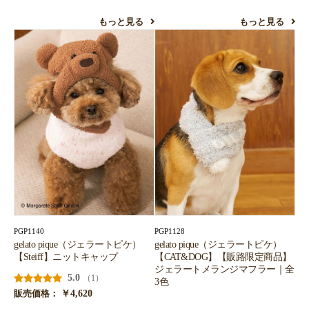
もっと見る
もっと見る
PGP1140
PGP1128
gelato pique（ジェラートピケ）
gelato pique（ジェラートピケ）
【Steiff】ニットキャップ
【CAT&DOG】【販路限定商品】
ジェラートメランジマフラー｜全
5.0
（1）
3色
￥4,620
販売価格：