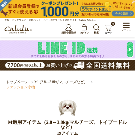
犬服・ドッグウェア・犬用ベッド・ペット用品ブランド通販サイト「Calulu(カルル)」
0
メニュー
新規会員登録
ログイン
検索
カート
トップページ
M（2.8～3.8kg/マルチーズなど）
ファッション小物
M適用アイテム（2.8～3.8kg/マルチーズ、トイプードル
など）
19アイテム