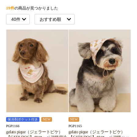
19件
の商品が見つかりました
保冷剤ポケット付き
NEW
NEW
PGP1166
PGP1165
gelato pique（ジェラートピケ）
gelato pique（ジェラートピケ）