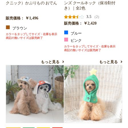
クニック）かぶりもの おでん
ンズ クールネック（保冷剤付
き）｜全2色
3.5
（2）
￥1,496
販売価格：
お買い物を続ける
カートへ進む
￥2,420
販売価格：
ブラウン
ブルー
カラーをタップしてサイズ・在庫を表示
表記の無いサイズは販売終了
ピンク
カラーをタップしてサイズ・在庫を表示
表記の無いサイズは販売終了
もっと見る
もっと見る