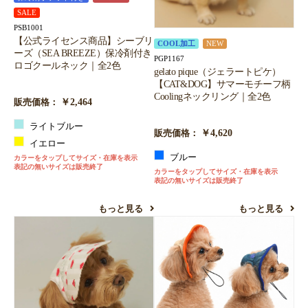
SALE
PSB1001
【公式ライセンス商品】シーブリ
COOL加工
NEW
ーズ（SEA BREEZE）保冷剤付き
PGP1167
ロゴクールネック｜全2色
gelato pique（ジェラートピケ）
【CAT&DOG】サマーモチーフ柄
Coolingネックリング｜全2色
￥2,464
販売価格：
ライトブルー
￥4,620
販売価格：
イエロー
ブルー
カラーをタップしてサイズ・在庫を表示
表記の無いサイズは販売終了
カラーをタップしてサイズ・在庫を表示
表記の無いサイズは販売終了
もっと見る
もっと見る