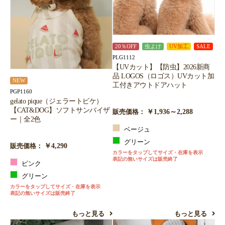
20％OFF
虫よけ
UV加工
SALE
PLG1112
【UVカット】【防虫】2026新商
品 LOGOS（ロゴス）UVカット加
NEW
工付きアウトドアハット
PGP1160
gelato pique（ジェラートピケ）
【CAT&DOG】ソフトサンバイザ
￥1,936～2,288
販売価格：
ー｜全2色
ベージュ
グリーン
￥4,290
販売価格：
カラーをタップしてサイズ・在庫を表示
表記の無いサイズは販売終了
ピンク
グリーン
カラーをタップしてサイズ・在庫を表示
表記の無いサイズは販売終了
もっと見る
もっと見る