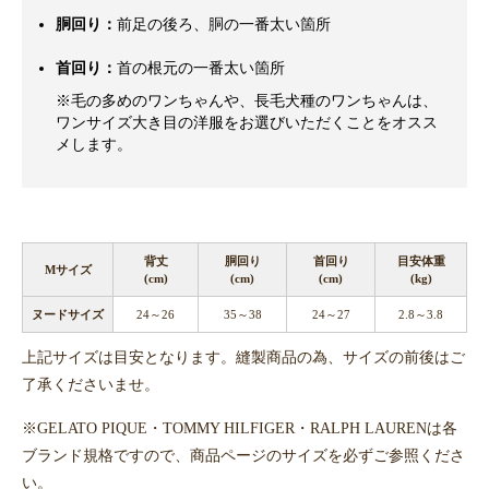
胴回り：
前足の後ろ、胴の一番太い箇所
首回り：
首の根元の一番太い箇所
※毛の多めのワンちゃんや、長毛犬種のワンちゃんは、
ワンサイズ大き目の洋服をお選びいただくことをオスス
メします。
背丈
胴回り
首回り
目安体重
Mサイズ
(cm)
(cm)
(cm)
(kg)
ヌードサイズ
24～26
35～38
24～27
2.8～3.8
上記サイズは目安となります。縫製商品の為、サイズの前後はご
了承くださいませ。
※GELATO PIQUE・TOMMY HILFIGER・RALPH LAURENは各
ブランド規格ですので、商品ページのサイズを必ずご参照くださ
い。