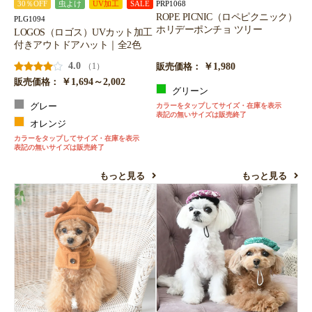
PRP1068
30％OFF
虫よけ
UV加工
SALE
ROPE PICNIC（ロペピクニック）
PLG1094
ホリデーポンチョ ツリー
LOGOS（ロゴス）UVカット加工
付きアウトドアハット｜全2色
4.0
￥1,980
（1）
販売価格：
￥1,694～2,002
販売価格：
グリーン
グレー
カラーをタップしてサイズ・在庫を表示
表記の無いサイズは販売終了
オレンジ
カラーをタップしてサイズ・在庫を表示
表記の無いサイズは販売終了
もっと見る
もっと見る