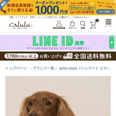
犬服・ドッグウェア・犬用ベッド・ペット用品ブランド通販サイト「Calulu(カルル)」
0
メニュー
新規会員登録
ログイン
検索
カート
トップページ
ブランド一覧
gelato pique（ジェラート ピケ）