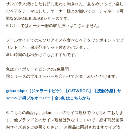
サングラス焼けしたお顔に思わず胸きゅん。夏をめいっぱい楽し
むベアをテーマにした、オーナー様とお揃いでコーディネート可
能なSUMMER BEARシリーズです。
※Caluluではオーナー服の取り扱いはございません。
プールサイドでのんびりアイスを食べるベアをワンポイントでプ
リントした、保冷剤ポケット付きのバンダナ。
暑い時期のお出かけにもおすすめです。
色はアイボリーとピンクの2色展開。
同シリーズのプルオーバーを合わせてお楽しみいただけます。
gelato pique（ジェラートピケ）【CAT&DOG】【接触冷感】サ
マーベア柄プルオーバー｜全3色 はこちらから
※こちらの商品は、gelato piqueのサイズ規格でつくられておりま
す。他ブランドとのサイズ規格は異なりますので、必ず商品画像
内サイズ表をご参照ください。 ※商品に同封されますサイズ表