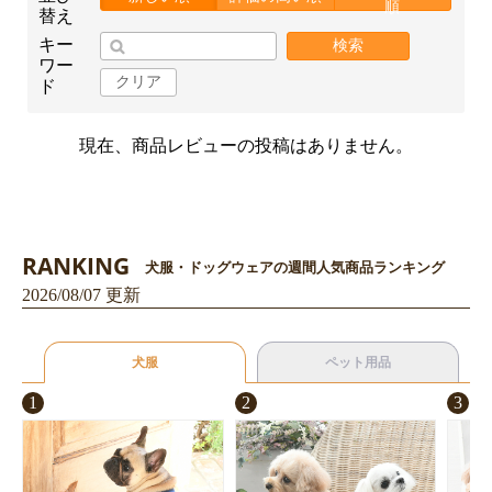
順
替え
キー
検索
ワー
クリア
ド
お買い物を続ける
カートへ進む
現在、商品レビューの投稿はありません。
RANKING
犬服・ドッグウェアの週間人気商品ランキング
2026/08/07 更新
犬服
ペット用品
1
2
3