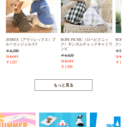
AVIREX（アヴィレックス）ブ
ROPE PICNIC（ロペピクニッ
ROPE
ルーエンジェルスT
ク）ギンガムチェックキャミワ
ク）浴
ンピ
￥4,290
￥5,72
￥4,620
70％OFF
70％OF
70％OFF
￥1287
￥171
￥1386
もっと見る