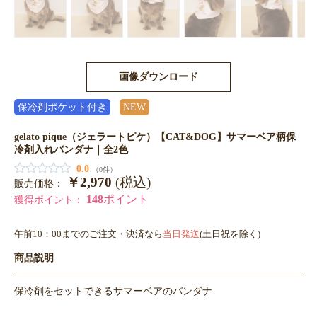
画像ダウンロード
保冷剤ポケット付き
NEW
gelato pique（ジェラートピケ）【CAT&DOG】サマーベア柄保
冷剤入れバンダナ｜全2色
0.0
（0件）
￥2,970
(税込)
販売価格：
148
ポイント
獲得ポイント：
午前10：00までのご注文・決済なら
当日発送
(土日祝を除く)
商品説明
保冷剤をセットできるサマーベアのバンダナ