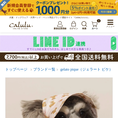
犬服・ドッグウェア・犬用ベッド・ペット用品ブランド通販サイト「Calulu(カルル)」
0
メニュー
新規会員登録
ログイン
検索
カート
トップページ
ブランド一覧
gelato pique（ジェラート ピケ）