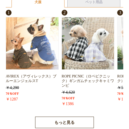
犬服
ペット用品
1
2
3
AVIREX（アヴィレックス）ブ
ROPE PICNIC（ロペピクニッ
ROPE
ルーエンジェルスT
ク）ギンガムチェックキャミワ
ク）浴
ンピ
￥4,290
￥5,72
￥4,620
70％OFF
70％OF
70％OFF
￥1287
￥171
￥1386
もっと見る