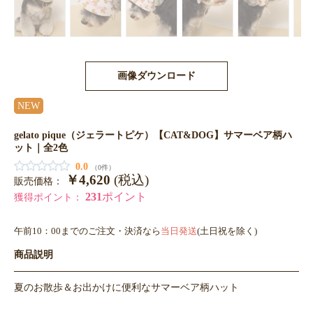
画像ダウンロード
NEW
gelato pique（ジェラートピケ）【CAT&DOG】サマーベア柄ハ
ット｜全2色
0.0
（0件）
￥4,620
(税込)
販売価格：
231
ポイント
獲得ポイント：
午前10：00までのご注文・決済なら
当日発送
(土日祝を除く)
商品説明
夏のお散歩＆お出かけに便利なサマーベア柄ハット