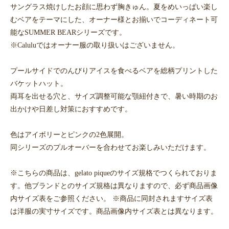
サングラス焼けしたお顔に思わず胸きゅん。夏をめいっぱい楽し
むベアをテーマにした、オーナー様とお揃いでコーディネート可
能なSUMMER BEARシリーズです。
※Caluluではオーナー服の取り扱いはございません。
プールサイドでのんびりアイスを食べるベアを総柄プリントした
バケットハット。
両耳を出せる穴と、サイズ調整可能な顎紐付きで、暑い時期のお
出かけや日差し対策におすすめです。
色はアイボリーとピンクの2色展開。
同シリーズのプルオーバーを合わせてお楽しみいただけます。
※こちらの商品は、gelato piqueのサイズ規格でつくられておりま
す。他ブランドとのサイズ規格は異なりますので、必ず商品画像
内サイズ表をご参照ください。 ※商品に同封されますサイズ表
は洋服の実寸サイズです。商品画像内サイズ表とは異なります。