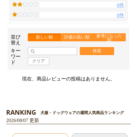
0件
0件
参考になった
並び
新しい順
評価の高い順
順
替え
お買い物を続ける
カートへ進む
キー
検索
ワー
クリア
ド
現在、商品レビューの投稿はありません。
RANKING
犬服・ドッグウェアの週間人気商品ランキング
2026/08/07 更新