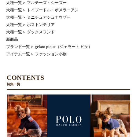
犬種一覧
＞
マルチーズ・シーズー
犬種一覧
＞
トイプードル・ポメラニアン
犬種一覧
＞
ミニチュアシュナウザー
犬種一覧
＞
ボストンテリア
犬種一覧
＞
ダックスフンド
新商品
ブランド一覧
＞
gelato pique（ジェラート ピケ）
アイテム一覧
＞
ファッション小物
CONTENTS
特集一覧