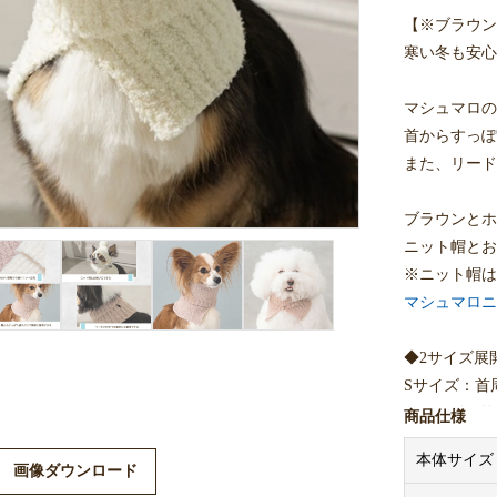
【※ブラウン
寒い冬も安心
マシュマロの
首からすっぽ
また、リード
ブラウンとホ
ニット帽とお
※ニット帽は
マシュマロニ
◆2サイズ展
Sサイズ：首周
Mサイズ：首周
商品仕様
本体サイズ
※画像内サイ
画像ダウンロード
※ワンちゃん