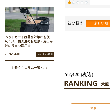
並び替え
新しい順
ペットカートは暑さ対策にも便
利！犬・猫の夏のお散歩・お出か
けに役立つ活用法
2026/04/01
おすすめ/特集
お役立ちコラム一覧へ
￥2,420
(税込)
RANKING
犬服
犬服