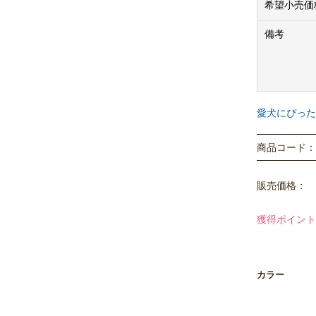
希望小売価
にワンちゃん
※商品画像は
備考
ますので、予
※法人のお客
価格はメーカ
愛犬にぴった
商品コード： P
販売価格：
獲得ポイント
カラー