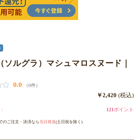
き
gra（ソルグラ）マシュマロスヌード｜
0.0
（0件）
￥2,420
(税込)
：
121
ポイント
までのご注文・決済なら
当日発送
(土日祝を除く)