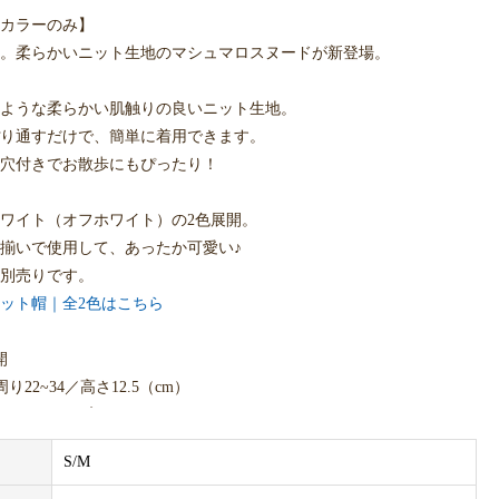
カラーのみ】
。柔らかいニット生地のマシュマロスヌードが新登場。
ような柔らかい肌触りの良いニット生地。
り通すだけで、簡単に着用できます。
穴付きでお散歩にもぴったり！
ワイト（オフホワイト）の2色展開。
揃いで使用して、あったか可愛い♪
別売りです。
ット帽｜全2色はこちら
開
り22~34／高さ12.5（cm）
り29~44／高さ18.5（cm）
S/M
ズ表のサイズや適応犬種はあくまでも目安です。
の個体差によって若干サイズが異なる場合がございますので、事前