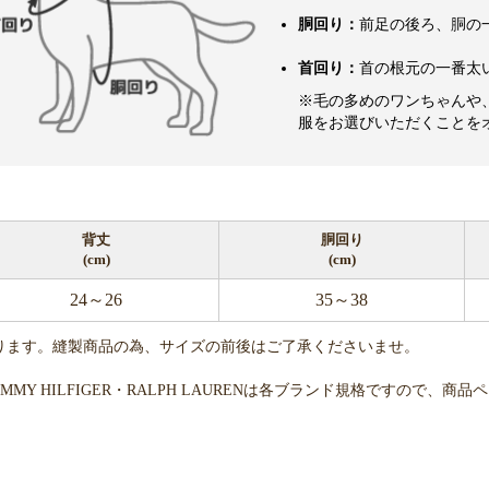
胴回り：
前足の後ろ、胴の
首回り：
首の根元の一番太
※毛の多めのワンちゃんや
服をお選びいただくことを
背丈
胴回り
(cm)
(cm)
24～26
35～38
ります。縫製商品の為、サイズの前後はご了承くださいませ。
・TOMMY HILFIGER・RALPH LAURENは各ブランド規格ですの