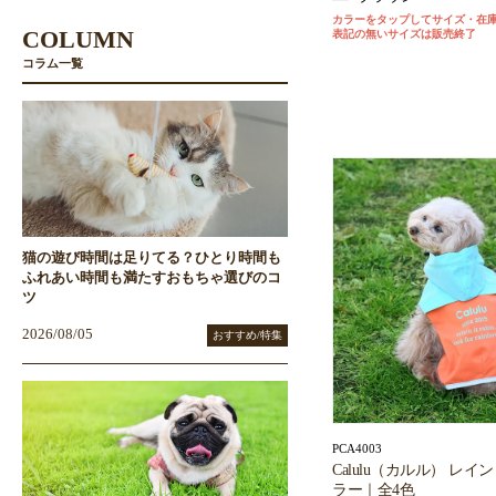
カラーをタップしてサイズ・在
COLUMN
表記の無いサイズは販売終了
コラム一覧
猫の遊び時間は足りてる？ひとり時間も
ふれあい時間も満たすおもちゃ選びのコ
ツ
2026/08/05
おすすめ/特集
PCA4003
Calulu（カルル） レイ
ラー｜全4色