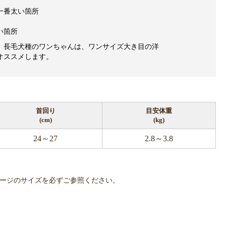
一番太い箇所
い箇所
、長毛犬種のワンちゃんは、ワンサイズ大き目の洋
オススメします。
首回り
目安体重
(cm)
(kg)
24～27
2.8～3.8
で、商品ページのサイズを必ずご参照ください。