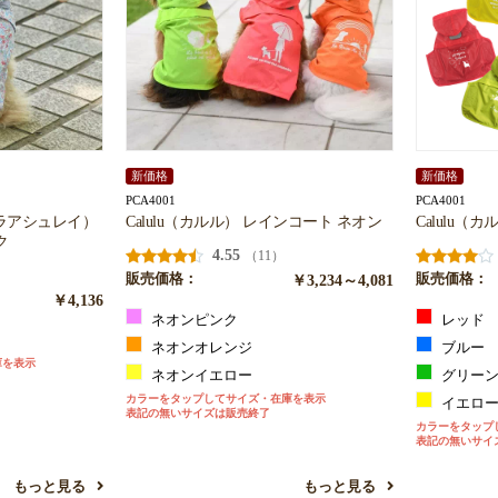
新価格
新価格
PCA4001
PCA4001
ローラアシュレイ）
Calulu（カルル） レインコート ネオン
Calulu（
ク
4.55
（11）
販売価格：
￥3,234～4,081
販売価格：
￥4,136
ネオンピンク
レッド
ネオンオレンジ
ブルー
庫を表示
ネオンイエロー
グリー
カラーをタップしてサイズ・在庫を表示
イエロ
表記の無いサイズは販売終了
カラーをタップ
表記の無いサイ
もっと見る
もっと見る