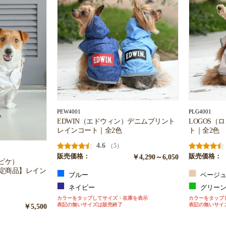
PEW4001
PLG4001
EDWIN（エドウィン）デニムプリント
LOGOS（
レインコート｜全2色
ト｜全2色
4.6
（5）
販売価格：
￥4,290～6,050
販売価格：
ートピケ）
限定商品】レイン
ブルー
ベージ
ネイビー
グリー
カラーをタップしてサイズ・在庫を表示
カラーをタップ
表記の無いサイズは販売終了
表記の無いサイ
￥5,500