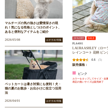
マルチーズの気の強さは愛情深さの現
れ！気になる性格としつけのポイント、
あると便利なアイテムをご紹介
20％OFF
SALE
2026/05/08
おすすめ/特集
PLA4001
LAURA ASHLEY（
レインコート 花柄 ピン
4.6
（5）
販売価格：
ピンク
カラーをタップしてサイズ・在
表記の無いサイズは販売終了
ペットカートは暑さ対策にも便利！犬・
猫の夏のお散歩・お出かけに役立つ活用
法
2026/04/01
おすすめ/特集