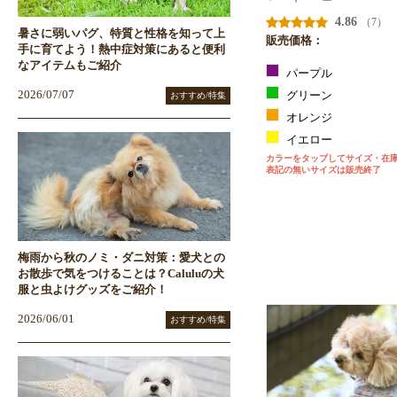
4.86
（7）
暑さに弱いパグ、特質と性格を知って上
販売価格：
手に育てよう！熱中症対策にあると便利
なアイテムもご紹介
パープル
2026/07/07
グリーン
おすすめ/特集
オレンジ
イエロー
カラーをタップしてサイズ・在
表記の無いサイズは販売終了
梅雨から秋のノミ・ダニ対策：愛犬との
お散歩で気をつけることは？Caluluの犬
服と虫よけグッズをご紹介！
2026/06/01
おすすめ/特集