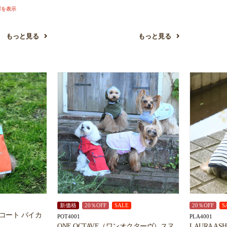
庫を表示
お買い物を続ける
カートへ進む
もっと見る
もっと見る
新価格
20％OFF
SALE
20％OFF
S
ンコート バイカ
POT4001
PLA4001
ONE OCTAVE（ワンオクターヴ）スヌ
LAURA 