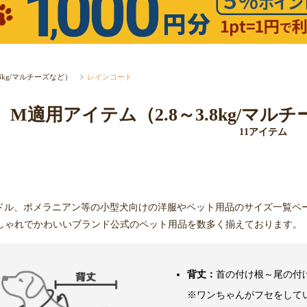
.8kg/マルチーズなど）
レインコート
M適用アイテム（2.8～3.8kg/マ
11アイテム
ドル、ポメラニアン等の小型犬向けの洋服やペット用品のサイズ一覧ペ
しゃれでかわいいブランド公式のペット用品を数多く揃えております。
背丈：
首の付け根～尾の付
※ワンちゃんがフセをして