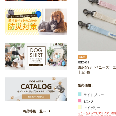
NEW
PBE6004
BENNYS（ベニーズ）
｜全3色
販売価格：
ライトブルー
ピンク
アイボリー
商品特集一覧へ
カラーをタップしてサイズ・在