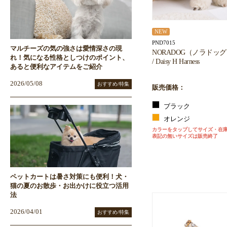
NEW
PND7015
マルチーズの気の強さは愛情深さの現
NORADOG（ノラドッ
れ！気になる性格としつけのポイント、
/ Daisy H Harness
あると便利なアイテムをご紹介
2026/05/08
おすすめ/特集
販売価格：
ブラック
オレンジ
カラーをタップしてサイズ・在
表記の無いサイズは販売終了
ペットカートは暑さ対策にも便利！犬・
猫の夏のお散歩・お出かけに役立つ活用
法
2026/04/01
おすすめ/特集