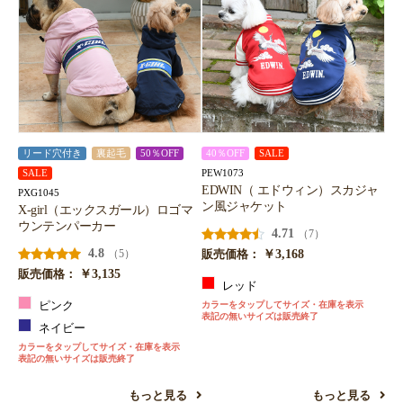
リード穴付き
裏起毛
50％OFF
40％OFF
SALE
PEW1073
SALE
EDWIN（ エドウィン）スカジャ
PXG1045
ン風ジャケット
X-girl（エックスガール）ロゴマ
ウンテンパーカー
4.71
（7）
4.8
￥3,168
（5）
販売価格：
￥3,135
販売価格：
レッド
ピンク
カラーをタップしてサイズ・在庫を表示
表記の無いサイズは販売終了
ネイビー
カラーをタップしてサイズ・在庫を表示
表記の無いサイズは販売終了
もっと見る
もっと見る