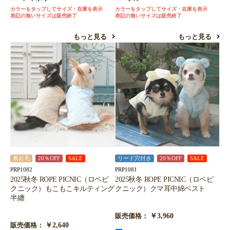
カラーをタップしてサイズ・在庫を表示
カラーをタップしてサイズ・在庫を表示
表記の無いサイズは販売終了
表記の無いサイズは販売終了
もっと見る
もっと見る
裏起毛
20％OFF
SALE
リード穴付き
20％OFF
SALE
PRP1082
PRP1081
2025秋冬 ROPE PICNIC（ロペピ
2025秋冬 ROPE PICNIC（ロペピ
クニック）もこもこキルティング
クニック）クマ耳中綿ベスト
半纏
￥3,960
販売価格：
￥2,640
販売価格：