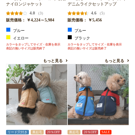
ナイロンジャケット
デニムライクセットアップ
4.0
4.6
（3）
（5）
￥4,224～5,984
￥5,456
販売価格：
販売価格：
ブルー
ブルー
イエロー
ブラック
カラーをタップしてサイズ・在庫を表示
カラーをタップしてサイズ・在庫を表示
表記の無いサイズは販売終了
表記の無いサイズは販売終了
もっと見る
もっと見る
リード穴付き
裏起毛
20％OFF
裏起毛
20％OFF
SALE