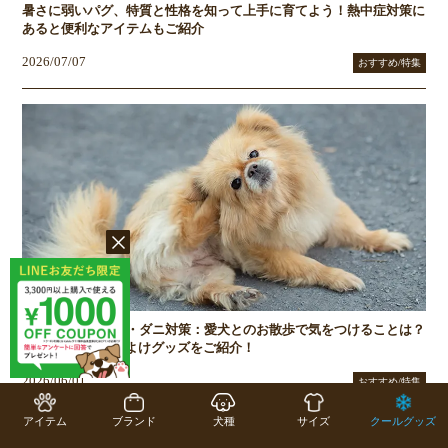
暑さに弱いパグ、特質と性格を知って上手に育てよう！熱中症対策に
あると便利なアイテムもご紹介
2026/07/07
おすすめ/特集
梅雨から秋のノミ・ダニ対策：愛犬とのお散歩で気をつけることは？
Caluluの犬服と虫よけグッズをご紹介！
2026/06/01
おすすめ/特集
アイテム
ブランド
犬種
サイズ
クールグッズ