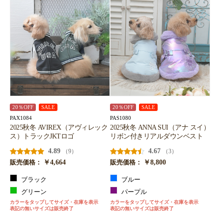
20％OFF
SALE
20％OFF
SALE
PAX1084
PAS1080
2025秋冬 AVIREX（アヴィレック
2025秋冬 ANNA SUI（アナ スイ）
ス）トラックJKTロゴ
リボン付きリアルダウンベスト
4.89
4.67
（9）
（3）
￥4,664
￥8,800
販売価格：
販売価格：
ブラック
ブルー
グリーン
パープル
カラーをタップしてサイズ・在庫を表示
カラーをタップしてサイズ・在庫を表示
表記の無いサイズは販売終了
表記の無いサイズは販売終了