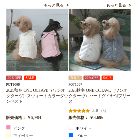
もっと見る
もっと見る
20％OFF
SALE
裏起毛
20％OFF
SALE
POT1068
POT1067
2025秋冬 ONE OCTAVE（ワンオ
2025秋冬 ONE OCTAVE（ワンオ
クターヴ）スウィートカラーダウ
クターヴ）ハートダイヤ付フリー
ンベスト
ス
5.0
（3）
￥5,984
￥3,696
販売価格：
販売価格：
ピンク
ホワイト
アイボリー
ブルー