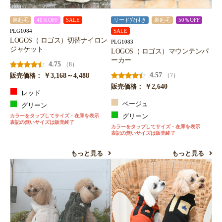
裏起毛
40％OFF
SALE
リード穴付き
裏起毛
50％OFF
PLG1084
SALE
LOGOS（ ロゴス）切替ナイロン
PLG1083
ジャケット
LOGOS（ ロゴス）マウンテンパ
ーカー
4.75
（8）
￥3,168～4,488
4.57
（7）
販売価格：
￥2,640
販売価格：
レッド
ベージュ
グリーン
カラーをタップしてサイズ・在庫を表示
グリーン
表記の無いサイズは販売終了
カラーをタップしてサイズ・在庫を表示
表記の無いサイズは販売終了
もっと見る
もっと見る