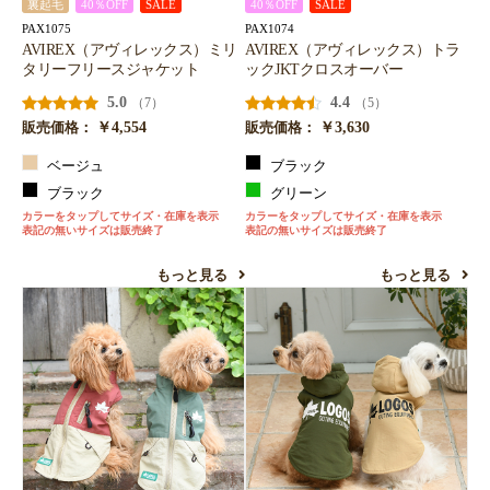
裏起毛
40％OFF
SALE
40％OFF
SALE
PAX1075
PAX1074
AVIREX（アヴィレックス）ミリ
AVIREX（アヴィレックス）トラ
タリーフリースジャケット
ックJKTクロスオーバー
5.0
4.4
（7）
（5）
￥4,554
￥3,630
販売価格：
販売価格：
ベージュ
ブラック
ブラック
グリーン
カラーをタップしてサイズ・在庫を表示
カラーをタップしてサイズ・在庫を表示
表記の無いサイズは販売終了
表記の無いサイズは販売終了
もっと見る
もっと見る