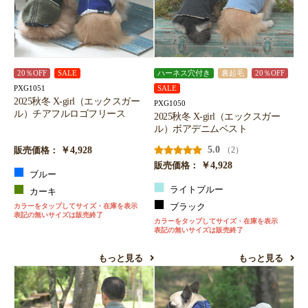
20％OFF
SALE
ハーネス穴付き
裏起毛
20％OFF
PXG1051
SALE
2025秋冬 X-girl（エックスガー
PXG1050
ル）チアフルロゴフリース
2025秋冬 X-girl（エックスガー
ル）ボアデニムベスト
￥4,928
5.0
（2）
販売価格：
￥4,928
販売価格：
ブルー
ライトブルー
カーキ
カラーをタップしてサイズ・在庫を表示
ブラック
表記の無いサイズは販売終了
カラーをタップしてサイズ・在庫を表示
表記の無いサイズは販売終了
もっと見る
もっと見る