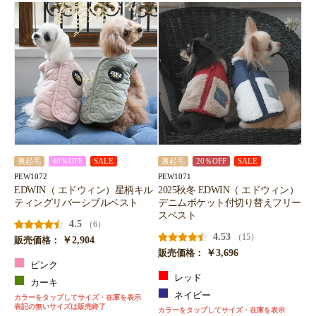
裏起毛
40％OFF
SALE
裏起毛
20％OFF
SALE
PEW1072
PEW1071
EDWIN（ エドウィン）星柄キル
2025秋冬 EDWIN（ エドウィン）
ティングリバーシブルベスト
デニムポケット付切り替えフリー
スベスト
4.5
（6）
4.53
（15）
￥2,904
販売価格：
￥3,696
販売価格：
ピンク
レッド
カーキ
ネイビー
カラーをタップしてサイズ・在庫を表示
表記の無いサイズは販売終了
カラーをタップしてサイズ・在庫を表示