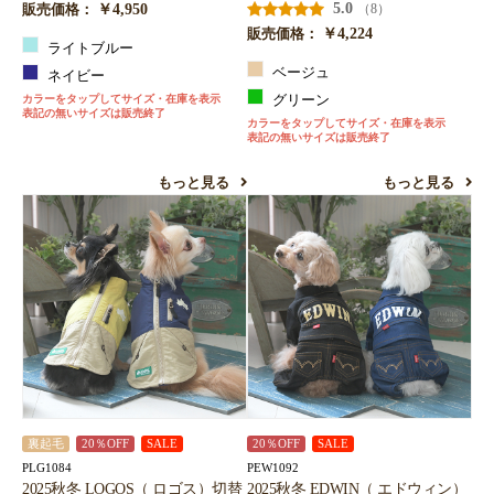
￥4,950
5.0
（8）
販売価格：
￥4,224
販売価格：
ライトブルー
ベージュ
ネイビー
カラーをタップしてサイズ・在庫を表示
グリーン
表記の無いサイズは販売終了
カラーをタップしてサイズ・在庫を表示
表記の無いサイズは販売終了
もっと見る
もっと見る
裏起毛
20％OFF
SALE
20％OFF
SALE
PLG1084
PEW1092
2025秋冬 LOGOS（ ロゴス）切替
2025秋冬 EDWIN（ エドウィン）