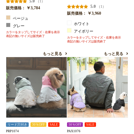
5.0
（1）
5.0
（1）
￥3,784
販売価格：
￥3,960
販売価格：
ベージュ
ホワイト
グレー
アイボリー
カラーをタップしてサイズ・在庫を表示
表記の無いサイズは販売終了
カラーをタップしてサイズ・在庫を表示
表記の無いサイズは販売終了
もっと見る
もっと見る
リード穴付き
30％OFF
SALE
50％OFF
SALE
PRP1074
PAX1076