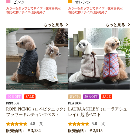
ピンク
オレンジ
カラーをタップしてサイズ・在庫を表示
カラーをタップしてサイズ・在庫を表示
表記の無いサイズは販売終了
表記の無いサイズは販売終了
もっと見る
もっと見る
40％OFF
SALE
裏起毛
50％OFF
SALE
PRP1066
PLA1034
ROPE PICNIC（ロペピクニック）
LAURA ASHLEY（ローラアシュ
フラワーキルティングベスト
レイ）起毛ベスト
4.8
5.0
（5）
（4）
￥3,234
￥2,915
販売価格：
販売価格：