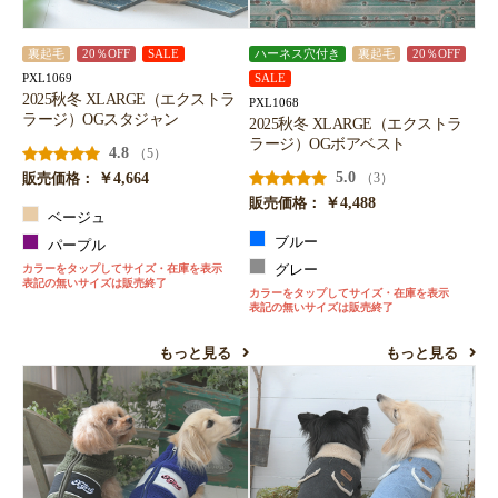
裏起毛
20％OFF
SALE
ハーネス穴付き
裏起毛
20％OFF
PXL1069
SALE
2025秋冬 XLARGE（エクストラ
PXL1068
ラージ）OGスタジャン
2025秋冬 XLARGE（エクストラ
ラージ）OGボアベスト
4.8
（5）
￥4,664
5.0
（3）
販売価格：
￥4,488
販売価格：
ベージュ
ブルー
パープル
カラーをタップしてサイズ・在庫を表示
グレー
表記の無いサイズは販売終了
カラーをタップしてサイズ・在庫を表示
表記の無いサイズは販売終了
もっと見る
もっと見る