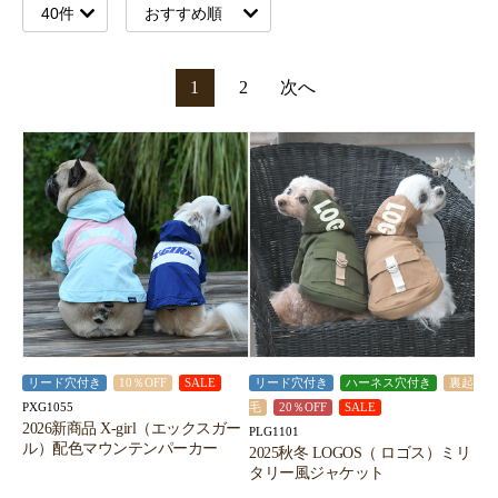
1
2
次へ
リード穴付き
10％OFF
SALE
リード穴付き
ハーネス穴付き
裏起
PXG1055
毛
20％OFF
SALE
2026新商品 X-girl（エックスガー
PLG1101
ル）配色マウンテンパーカー
2025秋冬 LOGOS（ ロゴス）ミリ
タリー風ジャケット