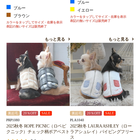
ブルー
ブルー
イエロー
ブラウン
カラーをタップしてサイズ・在庫を表示
表記の無いサイズは販売終了
カラーをタップしてサイズ・在庫を表示
表記の無いサイズは販売終了
もっと見る
もっと見る
裏起毛
20％OFF
SALE
裏起毛
20％OFF
SALE
PRP1080
PLA1040
2025秋冬 ROPE PICNIC（ロペピ
2025秋冬 LAURA ASHLEY（ロー
クニック）チェック柄ボアベスト
ラアシュレイ）パイピングフリー
ス