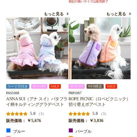
表記の無いサイズは販売終了
もっと見る
もっと見る
リード穴付き
40％OFF
SALE
40％OFF
WEB限定
SALE
PAS1068
PRP1067
ANNA SUI（アナ スイ）バタフラ
ROPE PICNIC（ロペピクニック）
イ柄キルティンググラデベスト
切り替えボアベスト
5.0
5.0
（3）
（3）
￥5,676
￥3,036
販売価格：
販売価格：
ブルー
パープル