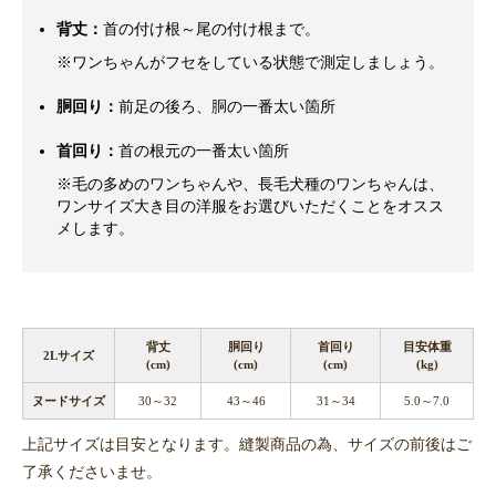
背丈：
首の付け根～尾の付け根まで。
※ワンちゃんがフセをしている状態で測定しましょう。
胴回り：
前足の後ろ、胴の一番太い箇所
首回り：
首の根元の一番太い箇所
※毛の多めのワンちゃんや、長毛犬種のワンちゃんは、
ワンサイズ大き目の洋服をお選びいただくことをオスス
メします。
背丈
胴回り
首回り
目安体重
2Lサイズ
(cm)
(cm)
(cm)
(kg)
ヌードサイズ
30～32
43～46
31～34
5.0～7.0
上記サイズは目安となります。縫製商品の為、サイズの前後はご
了承くださいませ。