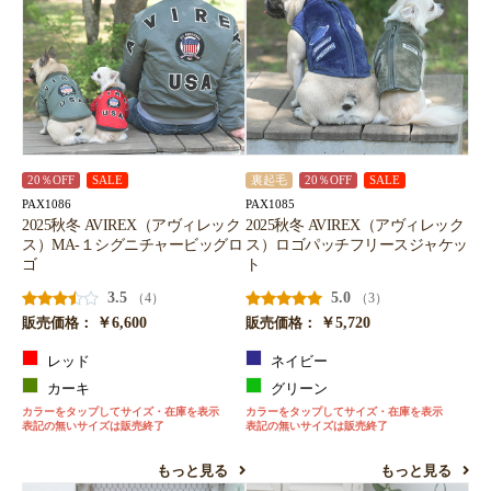
20％OFF
SALE
裏起毛
20％OFF
SALE
PAX1086
PAX1085
2025秋冬 AVIREX（アヴィレック
2025秋冬 AVIREX（アヴィレック
ス）MA-１シグニチャービッグロ
ス）ロゴパッチフリースジャケッ
ゴ
ト
3.5
5.0
（4）
（3）
￥6,600
￥5,720
販売価格：
販売価格：
レッド
ネイビー
カーキ
グリーン
カラーをタップしてサイズ・在庫を表示
カラーをタップしてサイズ・在庫を表示
表記の無いサイズは販売終了
表記の無いサイズは販売終了
もっと見る
もっと見る