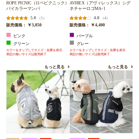
ROPE PICNIC（ロペピクニック）
AVIREX（アヴィレックス）シグ
お買い物を続ける
カートへ進む
バイカラーマンパ
ネチャーロゴMAｰ1
5.0
4.0
（1）
（4）
￥3,850
￥4,400
販売価格：
販売価格：
ピンク
パープル
グリーン
グレー
カラーをタップしてサイズ・在庫を表示
カラーをタップしてサイズ・在庫を表示
表記の無いサイズは販売終了
表記の無いサイズは販売終了
もっと見る
もっと見る