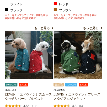
ホワイト
レッド
ブラック
ブラウン
カラーをタップしてサイズ・在庫を表示
カラーをタップしてサイズ・在庫を表示
表記の無いサイズは販売終了
表記の無いサイズは販売終了
もっと見る
もっと見る
60％OFF
SALE
裏起毛
70%OFF
SALE
PEW1058
PEW1056
EDWIN（ エドウィン）スムース
EDWIN（ エドウィン）フリース
タッチリバーシブルベスト
スタジアムジャケット
4.53
4.5
（19）
（6）