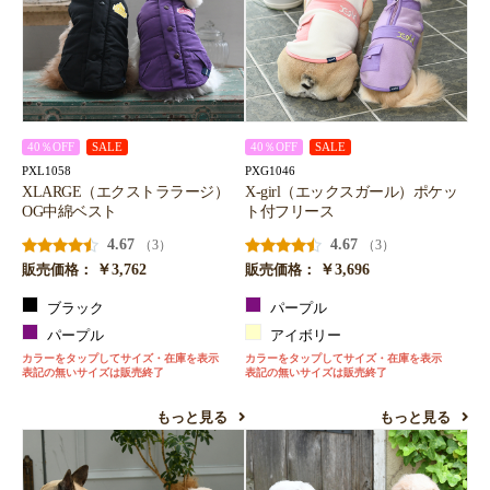
40％OFF
SALE
40％OFF
SALE
PXL1058
PXG1046
XLARGE（エクストララージ）
X-girl（エックスガール）ポケッ
OG中綿ベスト
ト付フリース
4.67
4.67
（3）
（3）
￥3,762
￥3,696
販売価格：
販売価格：
ブラック
パープル
パープル
アイボリー
カラーをタップしてサイズ・在庫を表示
カラーをタップしてサイズ・在庫を表示
表記の無いサイズは販売終了
表記の無いサイズは販売終了
もっと見る
もっと見る