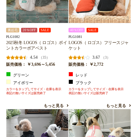
裏起毛
20％OFF
SALE
40％OFF
SALE
PLG1082
PLG1081
2025秋冬 LOGOS（ ロゴス）ポイ
LOGOS（ ロゴス）フリースジャ
ントカラーボアベスト
ケット
4.54
3.67
（35）
（3）
￥3,696～5,456
￥2,772
販売価格：
販売価格：
グリーン
レッド
アイボリー
ブラック
カラーをタップしてサイズ・在庫を表示
カラーをタップしてサイズ・在庫を表示
表記の無いサイズは販売終了
表記の無いサイズは販売終了
もっと見る
もっと見る