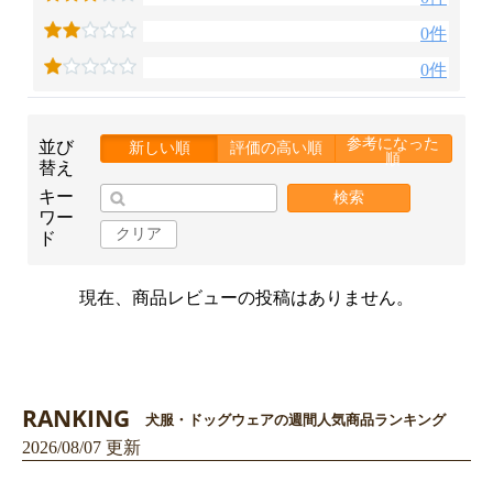
0件
0件
参考になった
並び
新しい順
評価の高い順
順
替え
キー
検索
ワー
クリア
ド
現在、商品レビューの投稿はありません。
RANKING
犬服・ドッグウェアの週間人気商品ランキング
2026/08/07 更新
お買い物を続ける
カートへ進む