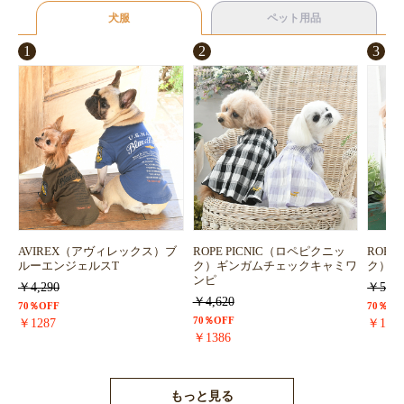
犬服
ペット用品
1
2
3
AVIREX（アヴィレックス）ブ
ROPE PICNIC（ロペピクニッ
ROPE
ルーエンジェルスT
ク）ギンガムチェックキャミワ
ク）浴
ンピ
￥4,290
￥5,72
￥4,620
70％OFF
70％OF
70％OFF
￥1287
￥171
￥1386
もっと見る