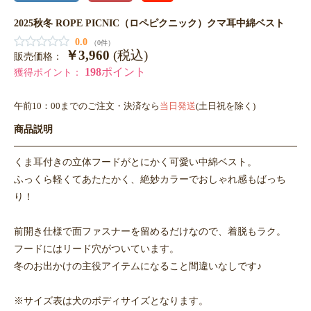
2025秋冬 ROPE PICNIC（ロペピクニック）クマ耳中綿ベスト
0.0
（0件）
￥3,960
(税込)
販売価格：
198
ポイント
獲得ポイント：
午前10：00までのご注文・決済なら
当日発送
(土日祝を除く)
商品説明
くま耳付きの立体フードがとにかく可愛い中綿ベスト。
ふっくら軽くてあたたかく、絶妙カラーでおしゃれ感もばっち
り！
前開き仕様で面ファスナーを留めるだけなので、着脱もラク。
フードにはリード穴がついています。
冬のお出かけの主役アイテムになること間違いなしです♪
※サイズ表は犬のボディサイズとなります。