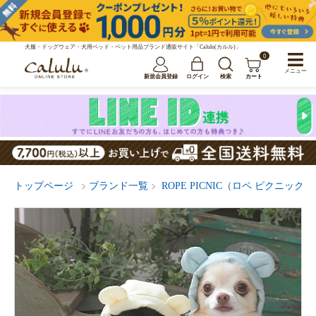
犬服・ドッグウェア・犬用ベッド・ペット用品ブランド通販サイト「Calulu(カルル)」
0
メニュー
新規会員登録
ログイン
検索
カート
トップページ
ブランド一覧
ROPE PICNIC（ロペ ピクニック）