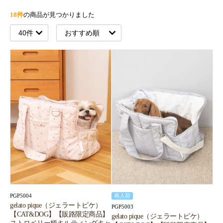
18件
の商品が見つかりました
PGP5004
再入荷
gelato pique（ジェラートピケ）
PGP5003
【CAT&DOG】【販路限定商品】
gelato pique（ジェラートピケ）
ストロベリー柄キルティングキャ