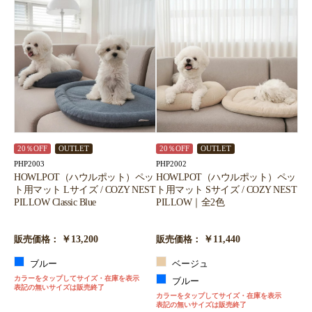
20％OFF
OUTLET
20％OFF
OUTLET
PHP2003
PHP2002
HOWLPOT（ハウルポット）ペッ
HOWLPOT（ハウルポット）ペッ
ト用マット Lサイズ / COZY NEST
ト用マット Sサイズ / COZY NEST
PILLOW Classic Blue
PILLOW｜全2色
￥13,200
￥11,440
販売価格：
販売価格：
ブルー
ベージュ
カラーをタップしてサイズ・在庫を表示
ブルー
表記の無いサイズは販売終了
カラーをタップしてサイズ・在庫を表示
表記の無いサイズは販売終了