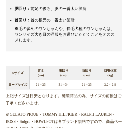
胴回り：
前足の後ろ、胴の一番太い箇所
首回り：
首の根元の一番太い箇所
※毛の多めのワンちゃんや、長毛犬種のワンちゃんは、
ワンサイズ大き目の洋服をお選びいただくことをオスス
メします。
背丈
胴回り
首回り
目安体重
Sサイズ
(cm)
(cm)
(cm)
(kg)
ヌードサイズ
21～23
31～34
21～23
2.2～2.8
上記サイズは目安となります。縫製商品の為、サイズの前後はご
了承くださいませ。
※GELATO PIQUE・TOMMY HILFIGER・RALPH LAUREN・
BOSS・Solgra・HOWLPOTは各ブランド規格ですので、商品ペー