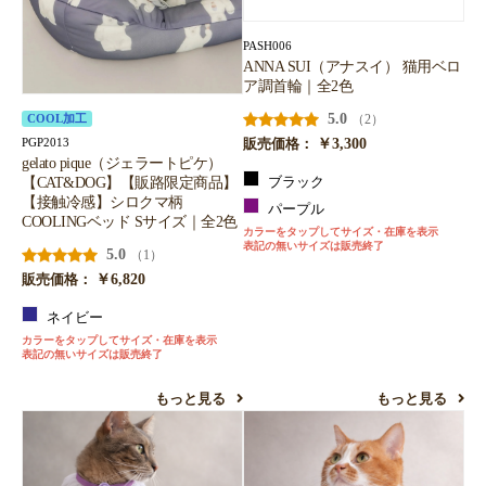
PASH006
ANNA SUI（アナスイ） 猫用ベロ
ア調首輪｜全2色
5.0
（2）
COOL加工
￥3,300
PGP2013
販売価格：
gelato pique（ジェラートピケ）
【CAT&DOG】【販路限定商品】
ブラック
【接触冷感】シロクマ柄
パープル
COOLINGベッド Sサイズ｜全2色
カラーをタップしてサイズ・在庫を表示
表記の無いサイズは販売終了
5.0
（1）
￥6,820
販売価格：
ネイビー
カラーをタップしてサイズ・在庫を表示
表記の無いサイズは販売終了
もっと見る
もっと見る