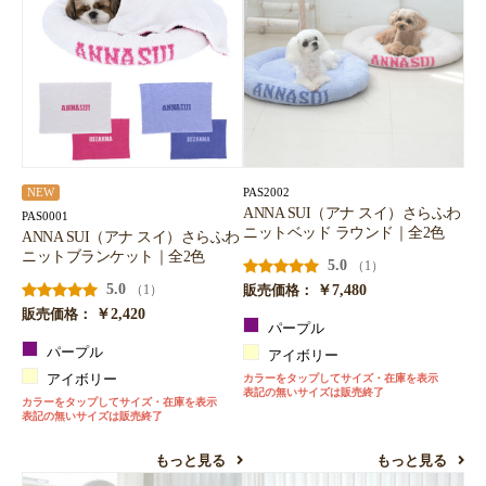
PAS2002
NEW
ANNA SUI（アナ スイ）さらふわ
PAS0001
ニットベッド ラウンド｜全2色
ANNA SUI（アナ スイ）さらふわ
ニットブランケット｜全2色
5.0
（1）
5.0
￥7,480
（1）
販売価格：
￥2,420
販売価格：
パープル
パープル
アイボリー
アイボリー
カラーをタップしてサイズ・在庫を表示
表記の無いサイズは販売終了
カラーをタップしてサイズ・在庫を表示
表記の無いサイズは販売終了
もっと見る
もっと見る