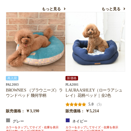
もっと見る
もっと見る
お買い物を続ける
カートへ進む
再入荷
新価格
PAL2003
PLA2001
BROWNIES （ブラウニーズ）ラ
LAURA ASHLEY（ローラアシュ
ウンドベッド 幾何学柄
レイ）花柄ベッド｜全2色
5.0
（5）
￥3,190
￥5,214
販売価格：
販売価格：
グレー
ネイビー
カラーをタップしてサイズ・在庫を表示
カラーをタップしてサイズ・在庫を表示