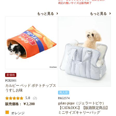
表記の無いサイズは販売終了
もっと見る
もっと見る
新価格
PCB2001
カルビー ベッド ポテトチップス
うすしお味
再入荷
5.0
（2）
PAG2574
gelato pique（ジェラートピケ）
￥2,200
販売価格：
【CAT&DOG】【販路限定商品】
ミニサイズキャリーバッグ
オレンジ