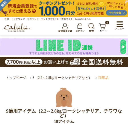
犬服・ドッグウェア・犬用ベッド・ペット用品ブランド通販サイト「Calulu(カルル)」
0
メニュー
新規会員登録
ログイン
検索
カート
トップページ
S（2.2～2.8kg/ヨークシャテリアなど）
猫用品
S適用アイテム（2.2～2.8kg/ヨークシャテリア、チワワな
ど）
18アイテム