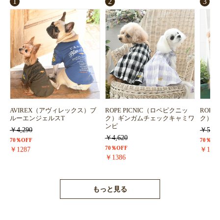
1
2
3
AVIREX（アヴィレックス）ブ
ROPE PICNIC（ロペピクニッ
ROPE
ルーエンジェルスT
ク）ギンガムチェックキャミワ
ク）浴
ンピ
￥4,290
￥5,72
￥4,620
70％OFF
70％OF
70％OFF
￥1287
￥171
￥1386
もっと見る