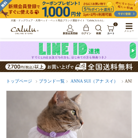
犬服・ドッグウェア・犬用ベッド・ペット用品ブランド通販サイト「Calulu(カルル)」
0
メニュー
新規会員登録
ログイン
検索
カート
トップページ
ブランド一覧
ANNA SUI（アナ スイ）
ANN