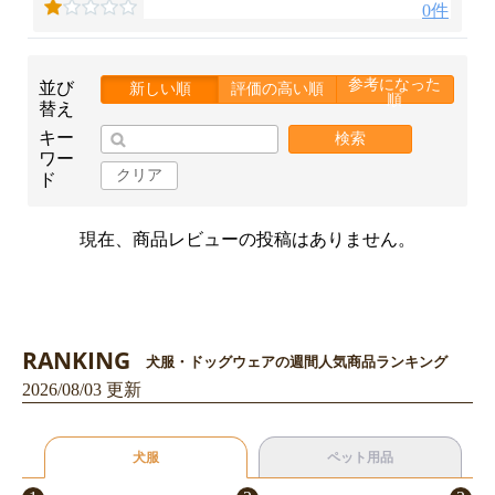
0件
参考になった
並び
新しい順
評価の高い順
順
替え
キー
検索
ワー
クリア
ド
現在、商品レビューの投稿はありません。
お買い物を続ける
カートへ進む
RANKING
犬服・ドッグウェアの週間人気商品ランキング
2026/08/03 更新
犬服
ペット用品