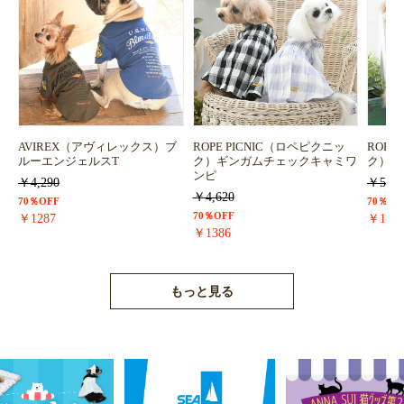
AVIREX（アヴィレックス）ブ
ROPE PICNIC（ロペピクニッ
ROPE
ルーエンジェルスT
ク）ギンガムチェックキャミワ
ク）浴
ンピ
￥4,290
￥5,72
￥4,620
70％OFF
70％OF
70％OFF
￥1287
￥171
￥1386
もっと見る