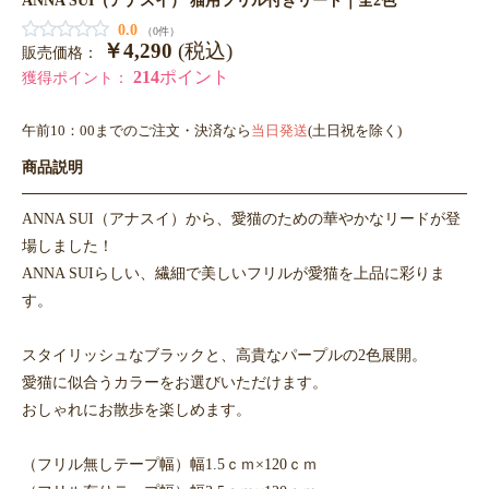
0.0
（0件）
￥4,290
(税込)
販売価格：
214
ポイント
獲得ポイント：
午前10：00までのご注文・決済なら
当日発送
(土日祝を除く)
商品説明
ANNA SUI（アナスイ）から、愛猫のための華やかなリードが登
場しました！
ANNA SUIらしい、繊細で美しいフリルが愛猫を上品に彩りま
す。
スタイリッシュなブラックと、高貴なパープルの2色展開。
愛猫に似合うカラーをお選びいただけます。
おしゃれにお散歩を楽しめます。
（フリル無しテープ幅）幅1.5ｃｍ×120ｃｍ