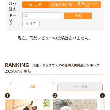
参考になった
並び
新しい順
評価の高い順
順
替え
キー
検索
ワー
クリア
ド
現在、商品レビューの投稿はありません。
お買い物を続ける
カートへ進む
RANKING
犬服・ドッグウェアの週間人気商品ランキング
2026/08/03 更新
犬服
ペット用品
1
2
3