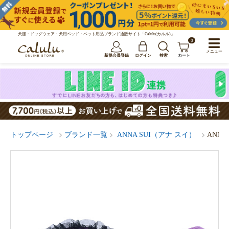
犬服・ドッグウェア・犬用ベッド・ペット用品ブランド通販サイト「Calulu(カルル)」
0
メニュー
新規会員登録
ログイン
検索
カート
トップページ
ブランド一覧
ANNA SUI（アナ スイ）
ANN