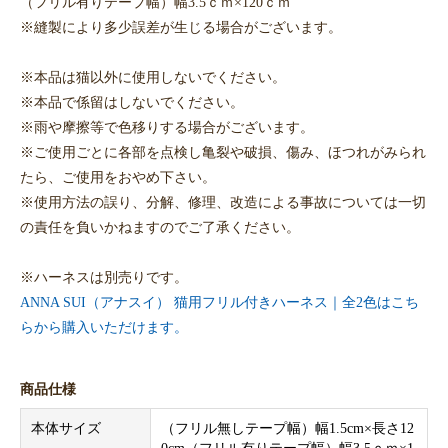
（フリル有りテープ幅）幅3.5ｃｍ×120ｃｍ
※縫製により多少誤差が生じる場合がございます。
※本品は猫以外に使用しないでください。
※本品で係留はしないでください。
※雨や摩擦等で色移りする場合がございます。
※ご使用ごとに各部を点検し亀裂や破損、傷み、ほつれがみられ
たら、ご使用をおやめ下さい。
※使用方法の誤り、分解、修理、改造による事故については一切
の責任を負いかねますのでご了承ください。
※ハーネスは別売りです。
ANNA SUI（アナスイ） 猫用フリル付きハーネス｜全2色はこち
らから購入いただけます。
商品仕様
本体サイズ
（フリル無しテープ幅）幅1.5cm×長さ12