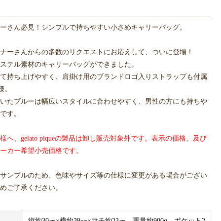
ーさん必見！シンプルで持ちやすい小さめキャリーバッグ。
ナーさんからの多数のリクエストにお応えして、ついに登場！
ステル素材のキャリーバッグができました。
て持ち上げやすく、肩掛け用のブランドロゴ入りストラップも付属
様。
いたブルーは幅広いスタイルに合わせやすく、男性の方にも持ちや
です。
へ、gelato piqueの製品は卸し販売対象外です。表示の価格、及び
ーカー希望小売価格です。
サンプルのため、色味やサイズ等の仕様に変更がある場合がござい
めご了承ください。
縦約30㎝×横約39㎝×マチ約23㎝、重量約900g、ポケット2