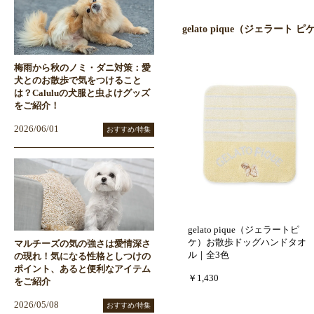
gelato pique（ジェラート
梅雨から秋のノミ・ダニ対策：愛
犬とのお散歩で気をつけること
は？Caluluの犬服と虫よけグッズ
をご紹介！
2026/06/01
おすすめ/特集
gelato pique（ジェラートピ
ケ）お散歩ドッグハンドタオ
マルチーズの気の強さは愛情深さ
ル｜全3色
の現れ！気になる性格としつけの
ポイント、あると便利なアイテム
￥1,430
をご紹介
2026/05/08
おすすめ/特集