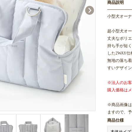
商品説明
小型犬オーナ
超小型犬オー
丈夫なポリエ
持ち手が短く
した2WAY仕
無地の落ち着
すいデザイン
※法人のお客様
購入価格はメ
※商品画像は
ますので、予
商品仕様
本体サイズ