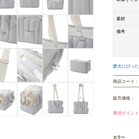
素材
備考
愛犬にぴった
商品コード： P
販売価格：
獲得ポイント
カラー