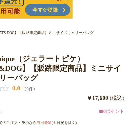
ケ）【CAT&DOG】【販路限定商品】ミニサイズキャリーバッグ
to pique（ジェラートピケ）
T&DOG】【販路限定商品】ミニサイ
リーバッグ
0.0
（0件）
￥17,600
(税込)
：
880
ポイント
までのご注文・決済なら
当日発送
(土日祝を除く)