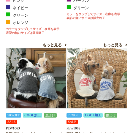
ピンク
パープル
ネイビー
グリーン
カラーをタップしてサイズ・在庫を表示
グリーン
表記の無いサイズは販売終了
オレンジ
カラーをタップしてサイズ・在庫を表示
表記の無いサイズは販売終了
もっと見る
もっと見る
70%OFF
COOL加工
虫よけ
70%OFF
COOL加工
虫よけ
SALE
SALE
PEW1063
PEW1062