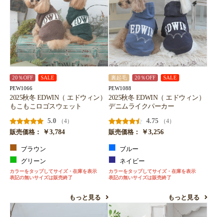
20％OFF
SALE
裏起毛
20％OFF
SALE
PEW1066
PEW1088
2025秋冬 EDWIN（ エドウィン）
2025秋冬 EDWIN（ エドウィン）
もこもこロゴスウェット
デニムライクパーカー
5.0
4.75
（4）
（4）
￥3,784
￥3,256
販売価格：
販売価格：
ブラウン
ブルー
グリーン
ネイビー
カラーをタップしてサイズ・在庫を表示
カラーをタップしてサイズ・在庫を表示
表記の無いサイズは販売終了
表記の無いサイズは販売終了
もっと見る
もっと見る