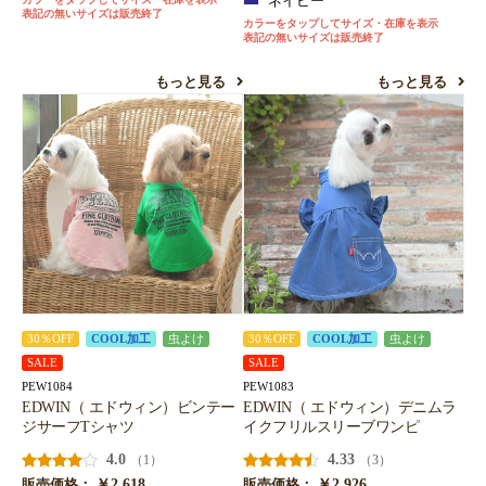
ネイビー
表記の無いサイズは販売終了
お買い物を続ける
カートへ進む
カラーをタップしてサイズ・在庫を表示
表記の無いサイズは販売終了
もっと見る
もっと見る
30％OFF
COOL加工
虫よけ
30％OFF
COOL加工
虫よけ
SALE
SALE
PEW1084
PEW1083
EDWIN（ エドウィン）ビンテー
EDWIN（ エドウィン）デニムラ
ジサーフTシャツ
イクフリルスリーブワンピ
4.0
4.33
（1）
（3）
￥2,618
￥2,926
販売価格：
販売価格：