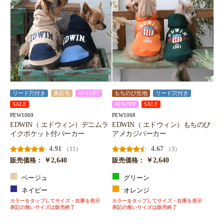
リード穴付き
裏起毛
40％OFF
もちのび生地
リード穴付き
SALE
40％OFF
SALE
PEW1069
PEW1068
EDWIN（ エドウィン）デニムラ
EDWIN（ エドウィン）もちのび
イクポケット付パーカー
アメカジパーカー
4.91
4.67
（11）
（3）
￥2,640
￥2,640
販売価格：
販売価格：
ベージュ
グリーン
ネイビー
オレンジ
カラーをタップしてサイズ・在庫を表示
カラーをタップしてサイズ・在庫を表示
表記の無いサイズは販売終了
表記の無いサイズは販売終了