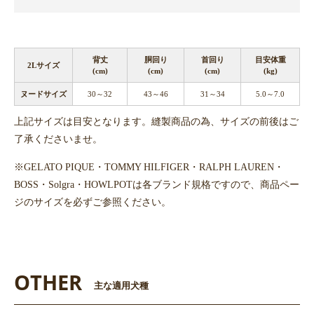
背丈
胴回り
首回り
目安体重
2Lサイズ
(cm)
(cm)
(cm)
(kg)
ヌードサイズ
30～32
43～46
31～34
5.0～7.0
上記サイズは目安となります。縫製商品の為、サイズの前後はご
了承くださいませ。
※GELATO PIQUE・TOMMY HILFIGER・RALPH LAUREN・
BOSS・Solgra・HOWLPOTは各ブランド規格ですので、商品ペー
ジのサイズを必ずご参照ください。
OTHER
主な適用犬種