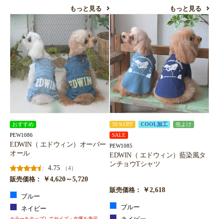
もっと見る
もっと見る
おすすめ
30％OFF
COOL加工
虫よけ
PEW1086
SALE
EDWIN（ エドウィン）オーバー
PEW1085
オール
EDWIN（ エドウィン）藍染風タ
ンチョウTシャツ
4.75
（4）
￥4,620～5,720
販売価格：
￥2,618
販売価格：
ブルー
ブルー
ネイビー
カラーをタップしてサイズ・在庫を表示