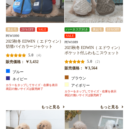
裏起毛
20％OFF
SALE
ハーネス穴付き
裏起毛
10％OFF
PEW1090
SALE
2025秋冬 EDWIN（ エドウィン）
PEW1089
切替バイカラージャケット
2025秋冬 EDWIN（ エドウィン）
ポケット付ふわもこスウェット
5.0
（4）
￥3,432
5.0
（2）
販売価格：
￥3,564
販売価格：
ブルー
ブラウン
ネイビー
カラーをタップしてサイズ・在庫を表示
アイボリー
表記の無いサイズは販売終了
カラーをタップしてサイズ・在庫を表示
表記の無いサイズは販売終了
もっと見る
もっと見る