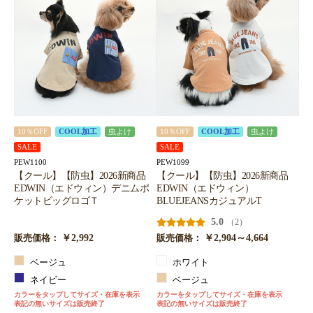
10％OFF
COOL加工
虫よけ
10％OFF
COOL加工
虫よけ
SALE
SALE
PEW1100
PEW1099
【クール】【防虫】2026新商品
【クール】【防虫】2026新商品
EDWIN（エドウィン）デニムポ
EDWIN（エドウィン）
ケットビッグロゴＴ
BLUEJEANSカジュアルT
5.0
（2）
￥2,992
￥2,904～4,664
販売価格：
販売価格：
ベージュ
ホワイト
ネイビー
ベージュ
カラーをタップしてサイズ・在庫を表示
カラーをタップしてサイズ・在庫を表示
表記の無いサイズは販売終了
表記の無いサイズは販売終了