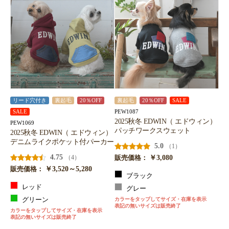
リード穴付き
裏起毛
20％OFF
裏起毛
20％OFF
SALE
PEW1087
SALE
2025秋冬 EDWIN（ エドウィン）
PEW1069
パッチワークスウェット
2025秋冬 EDWIN（ エドウィン）
デニムライクポケット付パーカー
5.0
（1）
4.75
￥3,080
（4）
販売価格：
￥3,520～5,280
販売価格：
ブラック
レッド
グレー
グリーン
カラーをタップしてサイズ・在庫を表示
表記の無いサイズは販売終了
カラーをタップしてサイズ・在庫を表示
表記の無いサイズは販売終了