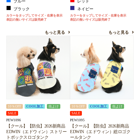
ブルー
レッド
ブラック
ネイビー
カラーをタップしてサイズ・在庫を表示
カラーをタップしてサイズ・在庫を表示
表記の無いサイズは販売終了
表記の無いサイズは販売終了
もっと見る
もっと見る
10％OFF
COOL加工
虫よけ
10％OFF
COOL加工
虫よけ
SALE
SALE
PEW1096
PEW1095
【クール】【防虫】2026新商品
【クール】【防虫】2026新商品
EDWIN（エドウィン）ストリー
EDWIN（エドウィン）総ロゴク
トボックスロゴタンク
ールタンク