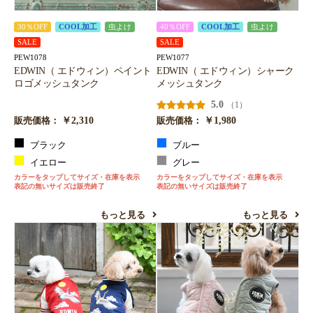
30％OFF
COOL加工
虫よけ
40％OFF
COOL加工
虫よけ
SALE
SALE
PEW1078
PEW1077
EDWIN（ エドウィン）ペイント
EDWIN（ エドウィン）シャーク
ロゴメッシュタンク
メッシュタンク
5.0
（1）
￥2,310
￥1,980
販売価格：
販売価格：
ブラック
ブルー
イエロー
グレー
カラーをタップしてサイズ・在庫を表示
カラーをタップしてサイズ・在庫を表示
表記の無いサイズは販売終了
表記の無いサイズは販売終了
もっと見る
もっと見る