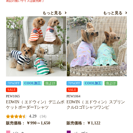
表記の無いサイズは販売終了
もっと見る
もっと見る
70%OFF
COOL加工
虫よけ
70%OFF
COOL加工
虫よけ
SALE
SALE
PEW1065
PEW1064
EDWIN（ エドウィン）デニムポ
EDWIN（ エドウィン）スプリン
ケットボーダーTシャツ
クルロゴTシャツワンピ
4.29
（14）
￥990～1,650
￥1,122
販売価格：
販売価格：