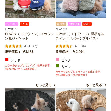
40％OFF
SALE
裏起毛
40％OFF
SALE
PEW1073
PEW1072
EDWIN（ エドウィン）スカジャ
EDWIN（ エドウィン）星柄キル
ン風ジャケット
ティングリバーシブルベスト
4.71
4.5
（7）
（6）
￥3,168
￥2,904
販売価格：
販売価格：
レッド
ピンク
カラーをタップしてサイズ・在庫を表示
カーキ
表記の無いサイズは販売終了
カラーをタップしてサイズ・在庫を表示
表記の無いサイズは販売終了
もっと見る
もっと見る