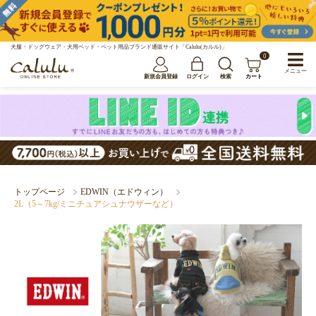
犬服・ドッグウェア・犬用ベッド・ペット用品ブランド通販サイト「Calulu(カルル)」
0
メニュー
新規会員登録
ログイン
検索
カート
トップページ
EDWIN（エドウィン）
2L（5～7kg/ミニチュアシュナウザーなど）