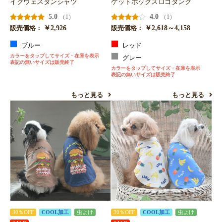
イクウェスタンシャツ
ケットボックスロゴタンク
5.0
4.0
（1）
（1）
￥2,926
￥2,618～4,158
販売価格：
販売価格：
ブルー
レッド
カラーをタップしてサイズ・在庫を表示
グレー
表記の無いサイズは販売終了
カラーをタップしてサイズ・在庫を表示
表記の無いサイズは販売終了
もっと見る
もっと見る
30％OFF
COOL加工
虫よけ
30％OFF
COOL加工
虫よけ