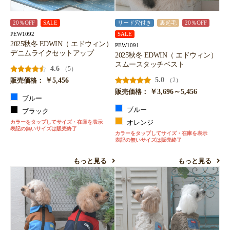
20％OFF
SALE
リード穴付き
裏起毛
20％OFF
PEW1092
SALE
2025秋冬 EDWIN（ エドウィン）
PEW1091
デニムライクセットアップ
2025秋冬 EDWIN（ エドウィン）
スムースタッチベスト
4.6
（5）
￥5,456
5.0
（2）
販売価格：
￥3,696～5,456
販売価格：
ブルー
ブルー
ブラック
カラーをタップしてサイズ・在庫を表示
オレンジ
表記の無いサイズは販売終了
カラーをタップしてサイズ・在庫を表示
表記の無いサイズは販売終了
もっと見る
もっと見る