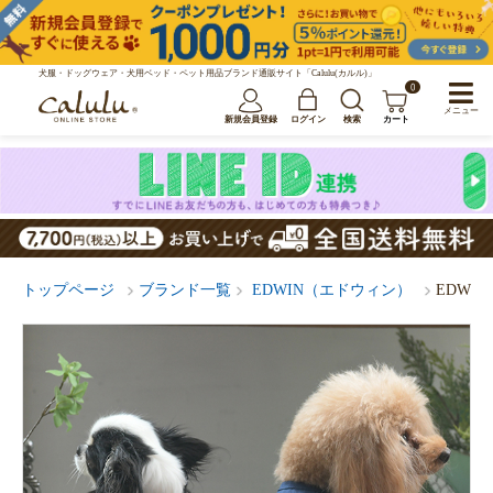
犬服・ドッグウェア・犬用ベッド・ペット用品ブランド通販サイト「Calulu(カルル)」
0
メニュー
新規会員登録
ログイン
検索
カート
トップページ
ブランド一覧
EDWIN（エドウィン）
EDWI