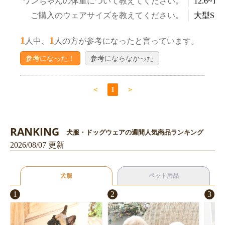
ワンちゃんの体重について教えてください。
12.6~14.
ご購入のウェアサイズを教えてください。
大型S～
1
1
人中、
人の方が参考になったと言っています。
参考になった！
参考にならなかった
＜
1
＞
RANKING
犬服・ドッグウェアの週間人気商品ランキング
2026/08/07 更新
犬服
ペット用品
1
2
3