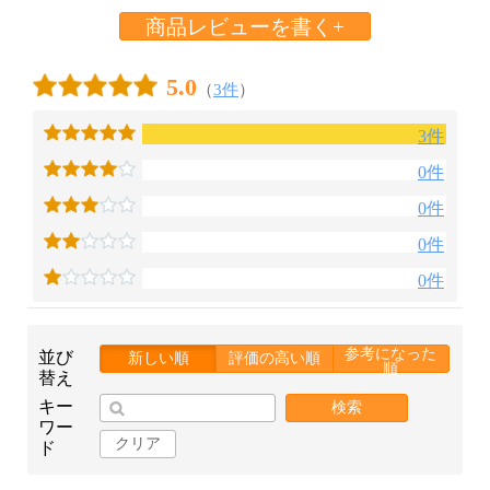
商品レビューを書く+
5.0
（
3件
）
3件
0件
0件
0件
0件
参考になった
並び
新しい順
評価の高い順
順
替え
キー
検索
ワー
クリア
ド