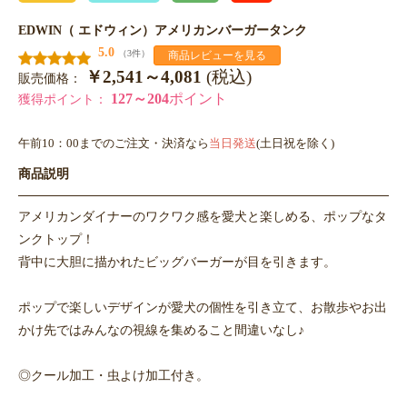
EDWIN（ エドウィン）アメリカンバーガータンク
5.0
（3件）
商品レビューを見る
￥2,541～4,081
(税込)
販売価格：
127～204
ポイント
獲得ポイント：
午前10：00までのご注文・決済なら
当日発送
(土日祝を除く)
商品説明
アメリカンダイナーのワクワク感を愛犬と楽しめる、ポップなタ
ンクトップ！
背中に大胆に描かれたビッグバーガーが目を引きます。
ポップで楽しいデザインが愛犬の個性を引き立て、お散歩やお出
かけ先ではみんなの視線を集めること間違いなし♪
◎クール加工・虫よけ加工付き。