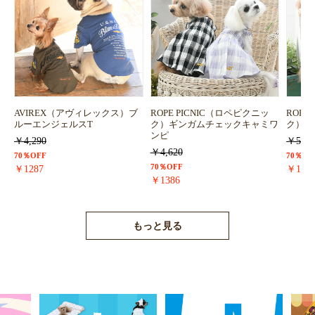
AVIREX（アヴィレックス）ブ
ROPE PICNIC（ロペピクニッ
ROPE
ルーエンジェルスT
ク）ギンガムチェックキャミワ
ク）浴
ンピ
￥4,290
￥5,72
￥4,620
70％OFF
70％OF
70％OFF
￥1287
￥171
￥1386
もっと見る