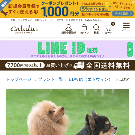
犬服・ドッグウェア・犬用ベッド・ペット用品ブランド通販サイト「Calulu(カルル)」
0
メニュー
新規会員登録
ログイン
検索
カート
トップページ
ブランド一覧
EDWIN（エドウィン）
EDWI