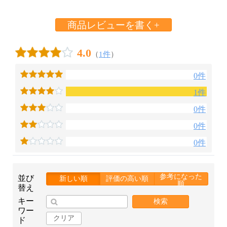
商品レビューを書く+
4.0
（
1件
）
0件
1件
0件
0件
0件
参考になった
並び
新しい順
評価の高い順
順
替え
キー
検索
ワー
クリア
ド