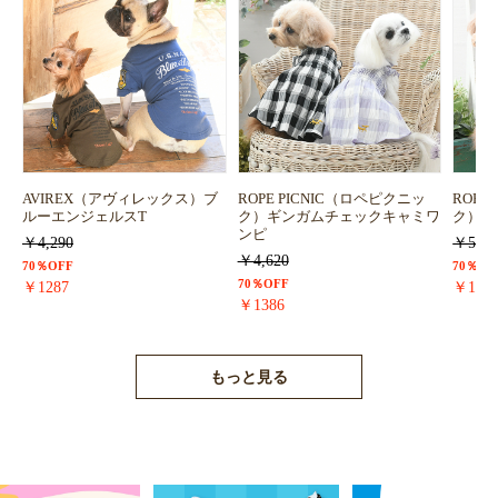
AVIREX（アヴィレックス）ブ
ROPE PICNIC（ロペピクニッ
ROPE
ルーエンジェルスT
ク）ギンガムチェックキャミワ
ク）浴
ンピ
￥4,290
￥5,72
￥4,620
70％OFF
70％OF
70％OFF
￥1287
￥171
￥1386
もっと見る