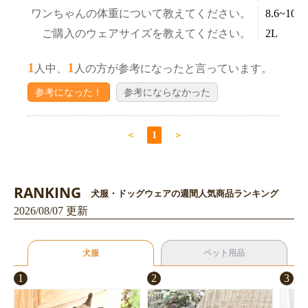
ワンちゃんの体重について教えてください。
8.6~10.5
ご購入のウェアサイズを教えてください。
2L
お買い物を続ける
カートへ進む
1
1
人中、
人の方が参考になったと言っています。
参考になった！
参考にならなかった
＜
1
＞
RANKING
犬服・ドッグウェアの週間人気商品ランキング
2026/08/07 更新
犬服
ペット用品
1
2
3