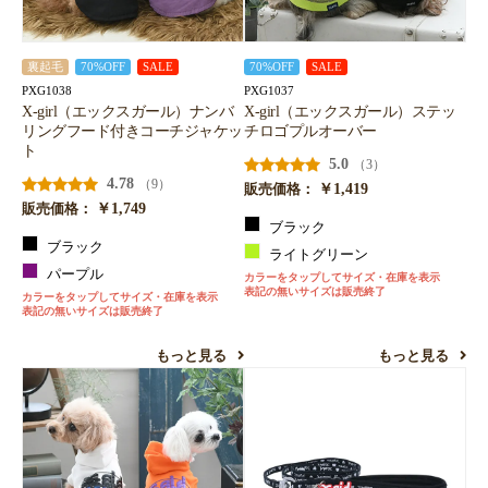
裏起毛
70%OFF
SALE
70%OFF
SALE
PXG1038
PXG1037
X-girl（エックスガール）ナンバ
X-girl（エックスガール）ステッ
リングフード付きコーチジャケッ
チロゴプルオーバー
ト
5.0
（3）
4.78
（9）
￥1,419
販売価格：
￥1,749
販売価格：
ブラック
ブラック
ライトグリーン
パープル
カラーをタップしてサイズ・在庫を表示
表記の無いサイズは販売終了
カラーをタップしてサイズ・在庫を表示
表記の無いサイズは販売終了
もっと見る
もっと見る
お買い物を続ける
カートへ進む