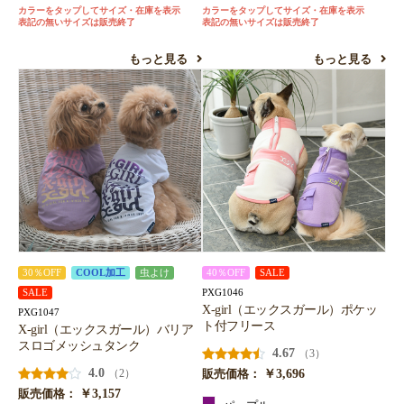
カラーをタップしてサイズ・在庫を表示
カラーをタップしてサイズ・在庫を表示
表記の無いサイズは販売終了
表記の無いサイズは販売終了
もっと見る
もっと見る
30％OFF
COOL加工
虫よけ
40％OFF
SALE
PXG1046
SALE
X-girl（エックスガール）ポケッ
PXG1047
ト付フリース
X-girl（エックスガール）バリア
スロゴメッシュタンク
4.67
（3）
4.0
￥3,696
（2）
販売価格：
￥3,157
販売価格：