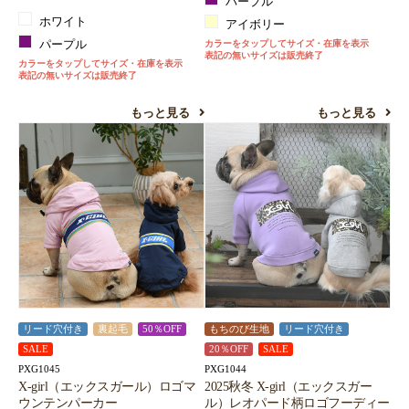
パープル
ホワイト
アイボリー
パープル
カラーをタップしてサイズ・在庫を表示
表記の無いサイズは販売終了
カラーをタップしてサイズ・在庫を表示
表記の無いサイズは販売終了
もっと見る
もっと見る
リード穴付き
裏起毛
50％OFF
もちのび生地
リード穴付き
SALE
20％OFF
SALE
PXG1045
PXG1044
X-girl（エックスガール）ロゴマ
2025秋冬 X-girl（エックスガー
ウンテンパーカー
ル）レオパード柄ロゴフーディー