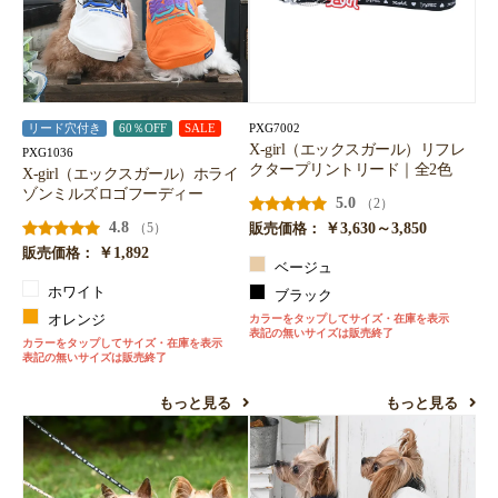
PXG7002
リード穴付き
60％OFF
SALE
X-girl（エックスガール）リフレ
PXG1036
クタープリントリード｜全2色
X-girl（エックスガール）ホライ
ゾンミルズロゴフーディー
5.0
（2）
4.8
￥3,630～3,850
（5）
販売価格：
￥1,892
販売価格：
ベージュ
ホワイト
ブラック
オレンジ
カラーをタップしてサイズ・在庫を表示
表記の無いサイズは販売終了
カラーをタップしてサイズ・在庫を表示
表記の無いサイズは販売終了
もっと見る
もっと見る