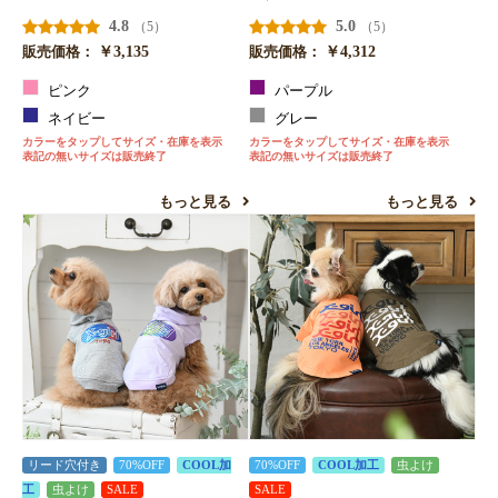
4.8
5.0
（5）
（5）
￥3,135
￥4,312
販売価格：
販売価格：
ピンク
パープル
ネイビー
グレー
カラーをタップしてサイズ・在庫を表示
カラーをタップしてサイズ・在庫を表示
表記の無いサイズは販売終了
表記の無いサイズは販売終了
もっと見る
もっと見る
リード穴付き
70%OFF
COOL加
70%OFF
COOL加工
虫よけ
工
虫よけ
SALE
SALE