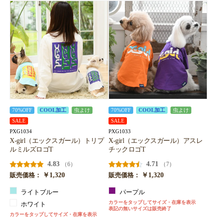
70%OFF
COOL加工
虫よけ
70%OFF
COOL加工
虫よけ
SALE
SALE
PXG1034
PXG1033
X-girl（エックスガール）トリプ
X-girl（エックスガール）アスレ
ルミルズロゴT
チックロゴT
4.83
4.71
（6）
（7）
￥1,320
￥1,320
販売価格：
販売価格：
ライトブルー
パープル
カラーをタップしてサイズ・在庫を表示
ホワイト
表記の無いサイズは販売終了
カラーをタップしてサイズ・在庫を表示