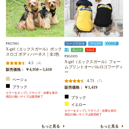
PXG7001
リード穴付き
70%OFF
COOL加
X-girl（エックスガール）ボック
工
虫よけ
SALE
スロゴ ボディハーネス｜全2色
PXG1035
X-girl（エックスガール）フォー
4.5
（4）
ムプリントオーバルロゴフーディ
￥4,950～5,610
販売価格：
ー
ベージュ
4.71
（7）
ブラック
￥1,419
販売価格：
カラーをタップしてサイズ・在庫を表示
表記の無いサイズは販売終了
ブラック
イエロー
カラーをタップしてサイズ・在庫を表示
表記の無いサイズは販売終了
もっと見る
もっと見る