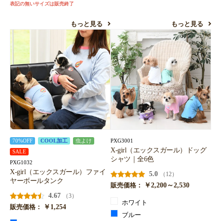
表記の無いサイズは販売終了
もっと見る
もっと見る
PXG3001
70%OFF
COOL加工
虫よけ
X-girl（エックスガール）ドッグ
SALE
シャツ｜全6色
PXG1032
X-girl（エックスガール）ファイ
5.0
（12）
ヤーボールタンク
￥2,200～2,530
販売価格：
4.67
（3）
ホワイト
￥1,254
販売価格：
ブルー