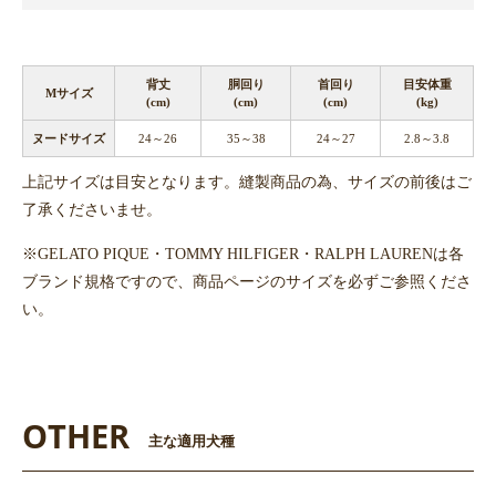
背丈
胴回り
首回り
目安体重
Mサイズ
(cm)
(cm)
(cm)
(kg)
ヌードサイズ
24～26
35～38
24～27
2.8～3.8
上記サイズは目安となります。縫製商品の為、サイズの前後はご
了承くださいませ。
※GELATO PIQUE・TOMMY HILFIGER・RALPH LAURENは各
ブランド規格ですので、商品ページのサイズを必ずご参照くださ
い。
OTHER
主な適用犬種