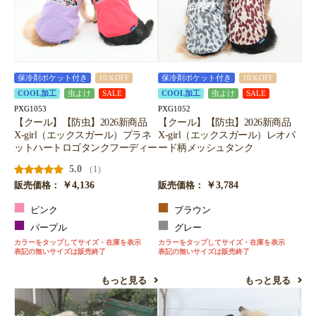
保冷剤ポケット付き
10％OFF
保冷剤ポケット付き
10％OFF
COOL加工
虫よけ
SALE
COOL加工
虫よけ
SALE
PXG1053
PXG1052
【クール】【防虫】2026新商品
【クール】【防虫】2026新商品
X-girl（エックスガール）プラネ
X-girl（エックスガール）レオパ
ットハートロゴタンクフーディー
ード柄メッシュタンク
5.0
（1）
￥4,136
￥3,784
販売価格：
販売価格：
ピンク
ブラウン
パープル
グレー
カラーをタップしてサイズ・在庫を表示
カラーをタップしてサイズ・在庫を表示
表記の無いサイズは販売終了
表記の無いサイズは販売終了
もっと見る
もっと見る