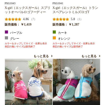
PXG1043
PXG1041
X-girl（エックスガール）スプリ
X-girl（エックスガール）トラン
ットオーバルロゴフーディー
スペアレントミルズロゴT
4.86
5.0
（7）
（1）
￥1,419
￥1,287
販売価格：
販売価格：
パープル
カーキ
グレー
オレンジ
カラーをタップしてサイズ・在庫を表示
カラーをタップしてサイズ・在庫を表示
表記の無いサイズは販売終了
表記の無いサイズは販売終了
もっと見る
もっと見る