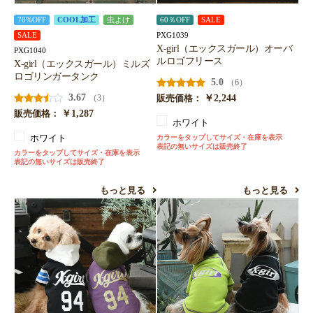
70%OFF
COOL加工
虫よけ
60％OFF
SALE
PXG1039
SALE
X-girl（エックスガール）オーバ
PXG1040
ルロゴフリース
X-girl（エックスガール）ミルズ
ロゴリンガータンク
5.0
（6）
3.67
￥2,244
（3）
販売価格：
￥1,287
販売価格：
ホワイト
ホワイト
カラーをタップしてサイズ・在庫を表示
表記の無いサイズは販売終了
カラーをタップしてサイズ・在庫を表示
表記の無いサイズは販売終了
もっと見る
もっと見る