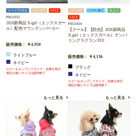
リード穴付き
10％OFF
SALE
10％OFF
COOL加工
虫よけ
PXG1055
SALE
2026新商品 X-girl（エックスガー
PXG1054
ル）配色マウンテンパーカー
【クール】【防虫】2026新商品
X-girl（エックスガール）ナンバ
リングラグランTEE
￥4,950
販売価格：
ライトブルー
￥4,136
販売価格：
ネイビー
ブラック
カラーをタップしてサイズ・在庫を表示
表記の無いサイズは販売終了
ネイビー
カラーをタップしてサイズ・在庫を表示
表記の無いサイズは販売終了
もっと見る
もっと見る