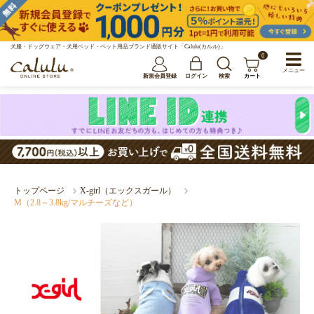
犬服・ドッグウェア・犬用ベッド・ペット用品ブランド通販サイト「Calulu(カルル)」
0
メニュー
新規会員登録
ログイン
検索
カート
トップページ
X-girl（エックスガール）
M（2.8～3.8kg/マルチーズなど）