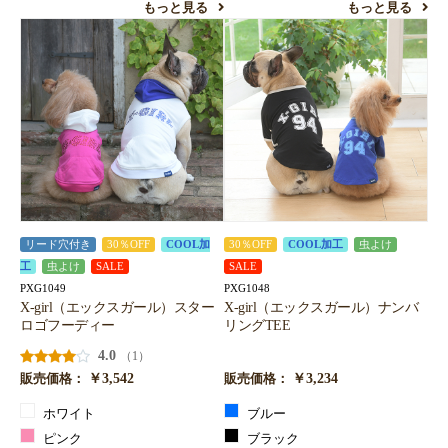
もっと見る
もっと見る
リード穴付き
30％OFF
COOL加
30％OFF
COOL加工
虫よけ
工
虫よけ
SALE
SALE
PXG1049
PXG1048
X-girl（エックスガール）スター
X-girl（エックスガール）ナンバ
ロゴフーディー
リングTEE
4.0
（1）
￥3,542
￥3,234
販売価格：
販売価格：
ホワイト
ブルー
ピンク
ブラック