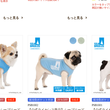
庫を表示
カラーをタップ
表記の無いサイ
もっと見る
もっと見る
OFF
SALE
保冷剤ポケット付き
20％OFF
SALE
保冷剤ポケッ
PSB1002
PSB1001
】シーブリーズ
【公式ライセンス商品】シーブリーズ
【公式ライ