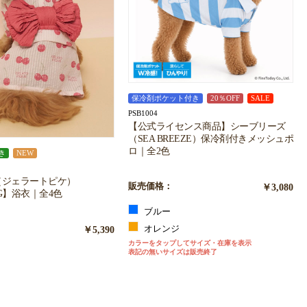
保冷剤ポケット付き
20％OFF
SALE
PSB1004
【公式ライセンス商品】シーブリーズ
（SEA BREEZE）保冷剤付きメッシュポ
ロ｜全2色
き
NEW
ique（ジェラートピケ）
販売価格：
￥3,080
OG】浴衣｜全4色
ブルー
￥5,390
オレンジ
カラーをタップしてサイズ・在庫を表示
表記の無いサイズは販売終了
ン
ー