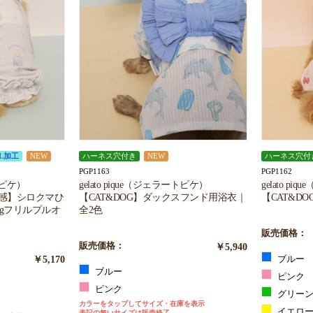
お買い物を続ける
カートへ進む
L加工
NEW
ハーネス穴付き
NEW
ハーネス穴付
PGP1163
PGP1162
ートピケ）
gelato pique（ジェラートピケ）
gelato p
冷感】シロクマひ
【CAT&DOG】ダックスフンド用浴衣｜
【CAT&D
ingフリルプルオ
全2色
販売価格：
販売価格：
￥5,940
￥5,170
ブルー
ブルー
ピンク
ピンク
グリー
カラーをタップしてサイズ・在庫を表示
イエロ
表記の無いサイズは販売終了