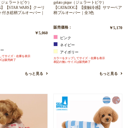
ique（ジェラートピケ）
gelato pique（ジェラートピケ）
G】【STAR WARS】クーリ
【CAT&DOG】【接触冷感】サマーベア
ト付き総柄プルオーバー｜
柄プルオーバー｜全3色
販売価格：
￥5,170
￥5,060
ピンク
ネイビー
リー
アイボリー
してサイズ・在庫を表示
カラーをタップしてサイズ・在庫を表示
ズは販売終了
表記の無いサイズは販売終了
もっと見る
もっと見る