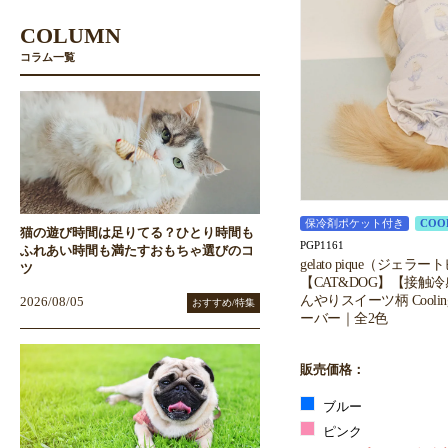
COLUMN
コラム一覧
保冷剤ポケット付き
COO
猫の遊び時間は足りてる？ひとり時間も
PGP1161
ふれあい時間も満たすおもちゃ選びのコ
gelato pique（ジェラ
ツ
【CAT&DOG】【接触
んやりスイーツ柄 Cool
2026/08/05
おすすめ/特集
ーバー｜全2色
販売価格：
ブルー
ピンク