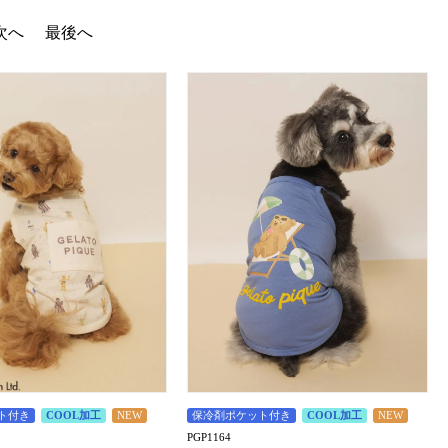
次へ
最後へ
ト付き
COOL加工
NEW
保冷剤ポケット付き
COOL加工
NEW
PGP1164