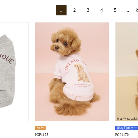
1
2
3
4
5
...
NEW
保冷剤ポケッ
PGP1175
PGP1170