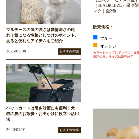
（SEA BREEZE）保
ンク｜全2色
販売価格：
マルチーズの気の強さは愛情深さの現
れ！気になる性格としつけのポイント、
ブルー
あると便利なアイテムをご紹介
オレンジ
2026/05/08
おすすめ/特集
カラーをタップしてサイズ・在
表記の無いサイズは販売終了
ペットカートは暑さ対策にも便利！犬・
猫の夏のお散歩・お出かけに役立つ活用
法
2026/04/01
おすすめ/特集