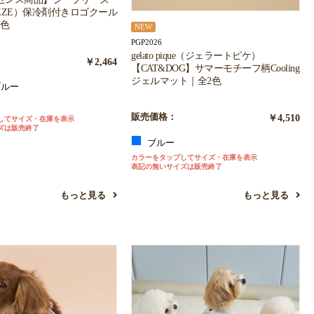
REEZE）保冷剤付きロゴクール
2色
NEW
PGP2026
gelato pique（ジェラートピケ）
￥2,464
【CAT&DOG】サマーモチーフ柄Cooling
ジェルマット｜全2色
ルー
ー
販売価格：
￥4,510
してサイズ・在庫を表示
ズは販売終了
ブルー
カラーをタップしてサイズ・在庫を表示
表記の無いサイズは販売終了
もっと見る
もっと見る