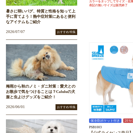
カラーをタップしてサイズ・在
表記の無いサイズは販売終了
暑さに弱いパグ、特質と性格を知って上
手に育てよう！熱中症対策にあると便利
なアイテムもご紹介
2026/07/07
おすすめ/特集
梅雨から秋のノミ・ダニ対策：愛犬との
お散歩で気をつけることは？Caluluの犬
服と虫よけグッズをご紹介！
2026/06/01
おすすめ/特集
保冷剤ポケット付き
20％
PSB1003
【公式ライセンス商品