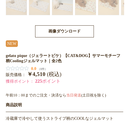
画像ダウンロード
NEW
gelato pique（ジェラートピケ）【CAT&DOG】サマーモチーフ
柄Coolingジェルマット｜全2色
0.0
（0件）
￥4,510
(税込)
販売価格：
225
ポイント
獲得ポイント：
午前10：00までのご注文・決済なら
当日発送
(土日祝を除く)
商品説明
冷蔵庫で冷やして使うストライプ柄のCOOLなジェルマット