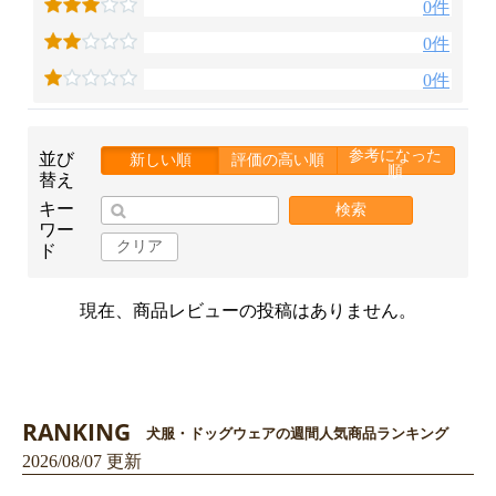
0件
0件
0件
参考になった
並び
新しい順
評価の高い順
順
お買い物を続ける
カートへ進む
替え
キー
検索
ワー
クリア
ド
現在、商品レビューの投稿はありません。
RANKING
犬服・ドッグウェアの週間人気商品ランキング
2026/08/07 更新