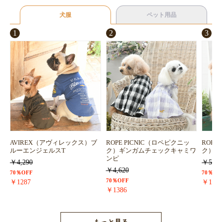
犬服
ペット用品
1
2
3
AVIREX（アヴィレックス）ブ
ROPE PICNIC（ロペピクニッ
ROPE
ルーエンジェルスT
ク）ギンガムチェックキャミワ
ク）浴
ンピ
￥4,290
￥5,72
￥4,620
70％OFF
70％OF
70％OFF
￥1287
￥171
￥1386