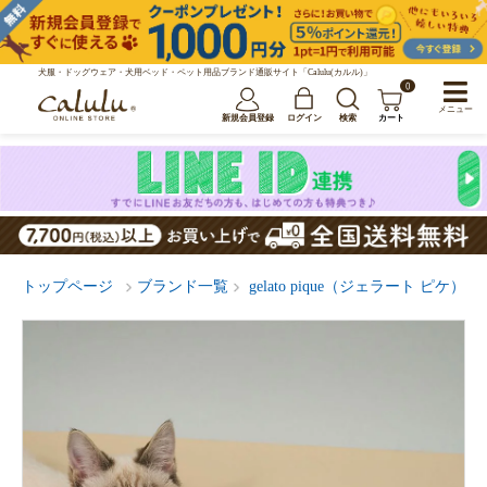
犬服・ドッグウェア・犬用ベッド・ペット用品ブランド通販サイト「Calulu(カルル)」
0
メニュー
新規会員登録
ログイン
検索
カート
トップページ
ブランド一覧
gelato pique（ジェラート ピケ）