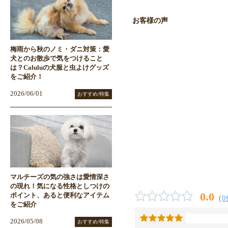
お客様の声
梅雨から秋のノミ・ダニ対策：愛
犬とのお散歩で気をつけること
は？Caluluの犬服と虫よけグッズ
をご紹介！
2026/06/01
おすすめ/特集
マルチーズの気の強さは愛情深さ
の現れ！気になる性格としつけの
0.0
ポイント、あると便利なアイテム
（
0
をご紹介
2026/05/08
おすすめ/特集