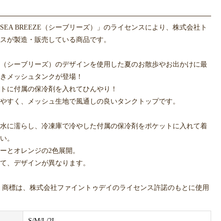
SEA BREEZE（シーブリーズ）」のライセンスにより、株式会社ト
スが製造・販売している商品です。
EEZE（シーブリーズ）のデザインを使用した夏のお散歩やお出かけに最
きメッシュタンクが登場！
トに付属の保冷剤を入れてひんやり！
やすく、メッシュ生地で風通しの良いタンクトップです。
水に濡らし、冷凍庫で冷やした付属の保冷剤をポケットに入れて着
い。
ーとオレンジの2色展開。
て、デザインが異なります。
EEZE 商標は、株式会社ファイントゥデイのライセンス許諾のもとに使用
。
A BREEZE（シーブリーズ）の効果・効能はございませんのでご注意
S/M/L/2L