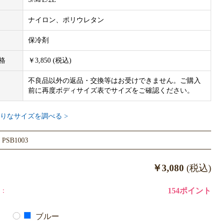
ナイロン、ポリウレタン
ご確認ください。
3cm 胴周り31-34cm 首周り21-23cm
保冷剤
cm 胴周り35-38cm 首周り24-27cm
格
￥3,850 (税込)
9cm 胴周り39-42cm 首周り27-30cm
32cm 胴周り43-46cm 首周り31-34cm
不良品以外の返品・交換等はお受けできません。ご購入
10.3×6.5cm 1個付き。
前に再度ボディサイズ表でサイズをご確認ください。
犬のボディサイズとなります。毛量も考慮してご購入サイズをご検
りなサイズを調べる >
剤を入れていない状態で撮影しております。保冷剤を入れた際は洋
SB1003
し大きく見える可能性がございます。
の色合いと異なる場合がございます。
￥3,080
(税込)
：
154ポイント
ブルー