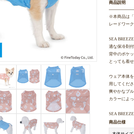
商品説明
※本商品は「
レードワーク
SEA BR
適な保冷剤付
背中のポケッ
とっても着せ
ウェア本体を
用してくださ
爽やかなブル
カラーによっ
SEA BR
されています
商品仕様
本製品にSE
本体サイズ