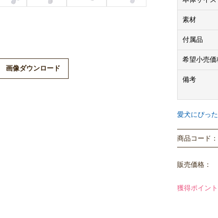
ください。
素材
必ずサイズを
S ：背丈21-2
付属品
M：背丈24-26
希望小売価
L ：背丈27-2
画像ダウンロード
2L ：背丈30-
備考
◎保冷剤サイズ：
※サイズ表は
愛犬にぴった
討ください。
※写真は保冷
商品コード： P
服や身体が少
※写真は実際
販売価格：
獲得ポイント