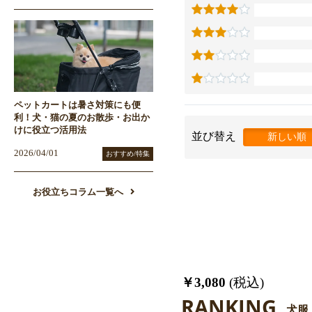
ペットカートは暑さ対策にも便
利！犬・猫の夏のお散歩・お出か
けに役立つ活用法
並び替え
新しい順
2026/04/01
おすすめ/特集
お役立ちコラム一覧へ
￥3,080
(税込)
RANKING
犬服