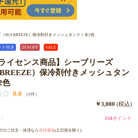
SEA BREEZE）保冷剤付きメッシュタンク｜全2色
ット付き
20％OFF
SALE
ライセンス商品】シーブリーズ
A BREEZE）保冷剤付きメッシュタン
2色
0.0
（0件）
￥3,080
(税込)
：
154
ポイント
までのご注文・決済なら
当日発送
(土日祝を除く)