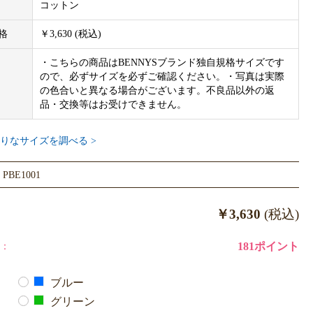
コットン
品は、BENNYSのサイズ規格でつくられております。他ブランドと
は異なりますので、必ず商品画像内サイズ表をご参照ください。
格
￥3,630 (税込)
S表記サイズとCalulu表記サイズが異なりますので、下記をご参照くだ
・こちらの商品はBENNYSブランド独自規格サイズです
ので、必ずサイズを必ずご確認ください。・写真は実際
2Lサイズ
の色合いと異なる場合がございます。不良品以外の返
イズ
品・交換等はお受けできません。
様へ、BENNYSの製品は卸し販売対象外です。表示の価格、及び購
りなサイズを調べる >
カー希望小売価格です。
BE1001
サンプルのため、色味やサイズ等の仕様に変更がある場合がござい
めご了承ください。
￥3,630
(税込)
：
181ポイント
ブルー
グリーン