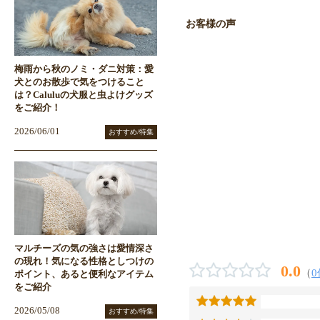
お客様の声
梅雨から秋のノミ・ダニ対策：愛
犬とのお散歩で気をつけること
は？Caluluの犬服と虫よけグッズ
をご紹介！
2026/06/01
おすすめ/特集
マルチーズの気の強さは愛情深さ
の現れ！気になる性格としつけの
0.0
（
0
ポイント、あると便利なアイテム
をご紹介
2026/05/08
おすすめ/特集