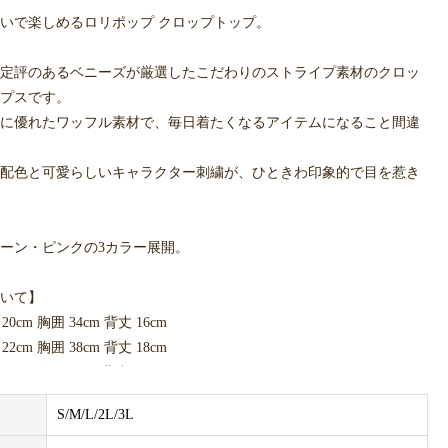
いで楽しめるロリポップ クロップトップ。
定評のあるベニーズが厳選したこだわりのストライプ素材のクロッ
プスです。
に優れたワッフル素材で、毎日着たくなるアイテムになること間違
配色と可愛らしいキャラクター刺繍が、ひときわ印象的で目を惹き
ーン・ピンクの3カラー展開。
いて】
0cm 胸囲 34cm 背丈 16cm
cm 胸囲 38cm 背丈 18cm
cm 胸囲 42cm 背丈 21cm
回り 28cm 胸囲 47cm 背丈24cm
S/M/L/2L/3L
首回り 31cm 胸囲 52cm 背丈 27cm