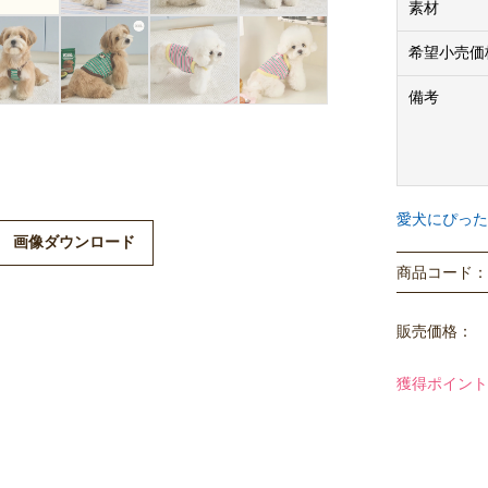
素材
※こちらの商
のサイズ規格
希望小売価
※BENNY
備考
さい。
XLサイズ＝
XXL＝3Lサ
※法人のお客
愛犬にぴった
画像ダウンロード
入価格はメー
商品コード： P
※商品画像は
ますので、予
販売価格：
獲得ポイント