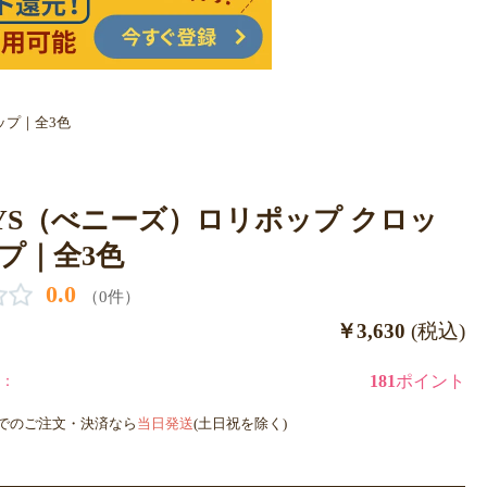
ップ｜全3色
NYS（べニーズ）ロリポップ クロッ
プ｜全3色
0.0
（0件）
￥3,630
(税込)
：
181
ポイント
までのご注文・決済なら
当日発送
(土日祝を除く)