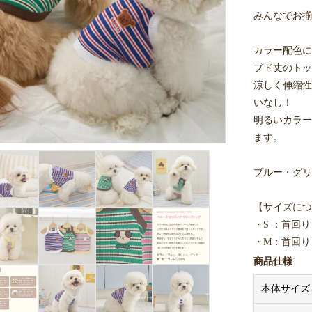
みんなでお揃
カラー配色に
プド丈のトッ
涼しく伸縮性
いなし！
明るいカラー
ます。
ブルー・グリ
【サイズにつ
・S ：首回り 2
・M：首回り 22
・L：首回り 25
商品仕様
・XL(2L)：首
本体サイズ
・XXL(3L)：