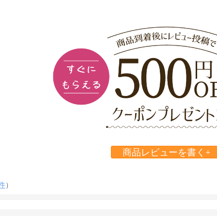
商品レビューを書く+
件
）