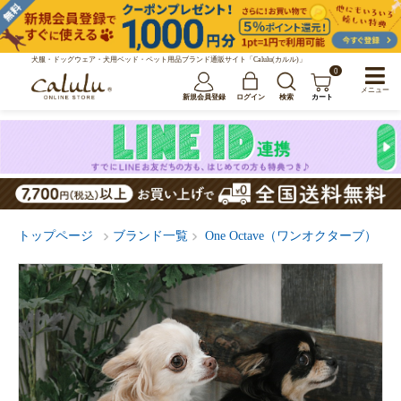
犬服・ドッグウェア・犬用ベッド・ペット用品ブランド通販サイト「Calulu(カルル)」
0
メニュー
新規会員登録
ログイン
検索
カート
トップページ
ブランド一覧
One Octave（ワンオクターブ）