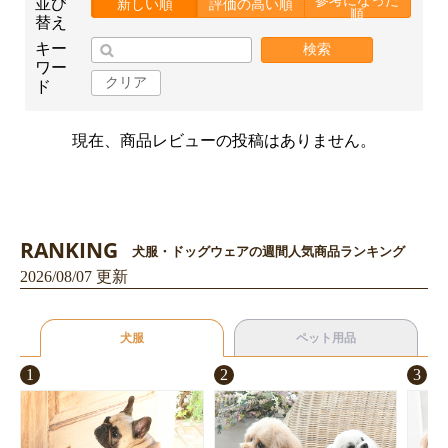
参考になった
並び
新しい順
評価の高い順
順
替え
キー
検索
ワー
クリア
ド
現在、商品レビューの投稿はありません。
お買い物を続ける
カートへ進む
RANKING
犬服・ドッグウェアの週間人気商品ランキング
2026/08/07 更新
犬服
ペット用品
1
2
3