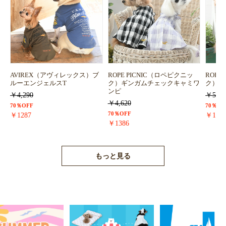
AVIREX（アヴィレックス）ブ
ROPE PICNIC（ロペピクニッ
ROPE
ルーエンジェルスT
ク）ギンガムチェックキャミワ
ク）浴
ンピ
￥4,290
￥5,72
￥4,620
70％OFF
70％OF
70％OFF
￥1287
￥171
￥1386
もっと見る