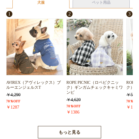
犬服
ペット用品
1
2
3
AVIREX（アヴィレックス）ブ
ROPE PICNIC（ロペピクニッ
ROPE
ルーエンジェルスT
ク）ギンガムチェックキャミワ
ク）浴
ンピ
￥4,290
￥5,72
￥4,620
70％OFF
70％OF
70％OFF
￥1287
￥171
￥1386
もっと見る