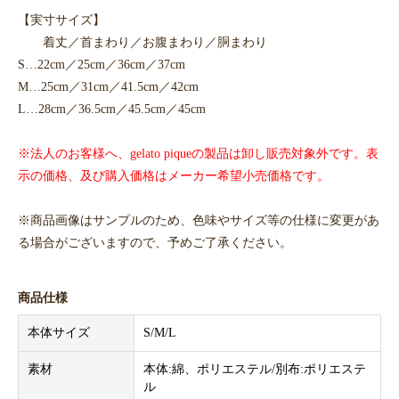
【実寸サイズ】
着丈／首まわり／お腹まわり／胴まわり
S…22cm／25cm／36cm／37cm
M…25cm／31cm／41.5cm／42cm
L…28cm／36.5cm／45.5cm／45cm
※法人のお客様へ、gelato piqueの製品は卸し販売対象外です。表
示の価格、及び購入価格はメーカー希望小売価格です。
※商品画像はサンプルのため、色味やサイズ等の仕様に変更があ
る場合がございますので、予めご了承ください。
商品仕様
本体サイズ
S/M/L
素材
本体:綿、ポリエステル/別布:ポリエステ
ル