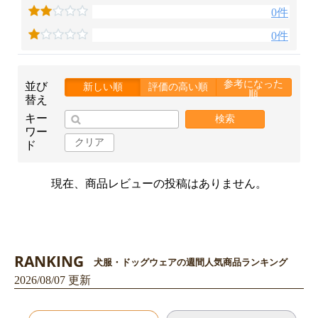
0件
0件
参考になった
並び
新しい順
評価の高い順
順
替え
お買い物を続ける
カートへ進む
キー
検索
ワー
クリア
ド
現在、商品レビューの投稿はありません。
RANKING
犬服・ドッグウェアの週間人気商品ランキング
2026/08/07 更新