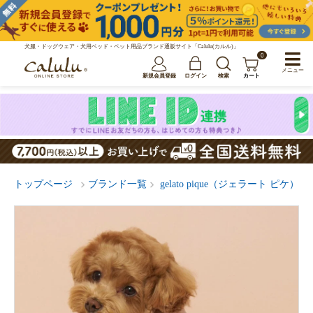
犬服・ドッグウェア・犬用ベッド・ペット用品ブランド通販サイト「Calulu(カルル)」
0
メニュー
新規会員登録
ログイン
検索
カート
トップページ
ブランド一覧
gelato pique（ジェラート ピケ）