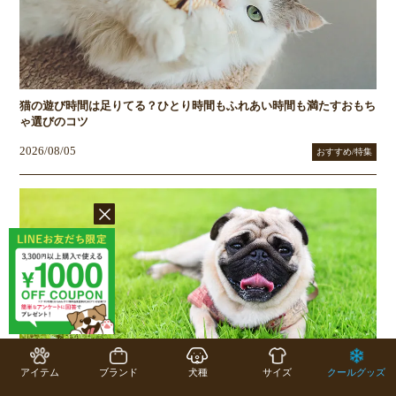
猫の遊び時間は足りてる？ひとり時間もふれあい時間も満たすおもち
ゃ選びのコツ
2026/08/05
おすすめ/特集
アイテム
ブランド
犬種
サイズ
クールグッズ
暑さに弱いパグ、特質と性格を知って上手に育てよう！熱中症対策に