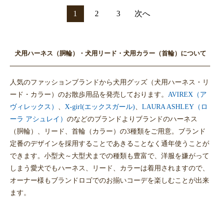
1
2
3
次へ
犬用ハーネス（胴輪）・犬用リード・犬用カラー（首輪）について
人気のファッションブランドから犬用グッズ（犬用ハーネス・リ
ード・カラー）のお散歩用品を発売しております。
AVIREX（ア
ヴィレックス）
、
X-girl(エックスガール)
、
LAURA ASHLEY（ロ
ーラ アシュレイ）
のなどのブランドよりブランドのハーネス
（胴輪）、リード、首輪（カラー）の3種類をご用意。ブランド
定番のデザインを採用することであきることなく通年使うことが
できます。小型犬～大型犬までの種類も豊富で、洋服を嫌がって
しまう愛犬でもハーネス、リード、カラーは着用されますので、
オーナー様もブランドロゴでのお揃いコーデを楽しむことが出来
ます。