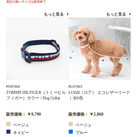
表記の無いサイズは販売終了
もっと見る
もっと見る
PTH7004
PLO7003
TOMMY HILFIGER（トミーヒル
LOAR（ロア） エコレザーリード
フィガー）カラー / Dog Collar
｜全6色
￥9,790
￥2,860
販売価格：
販売価格：
ベージュ
ベージュ
ネイビー
ブルー