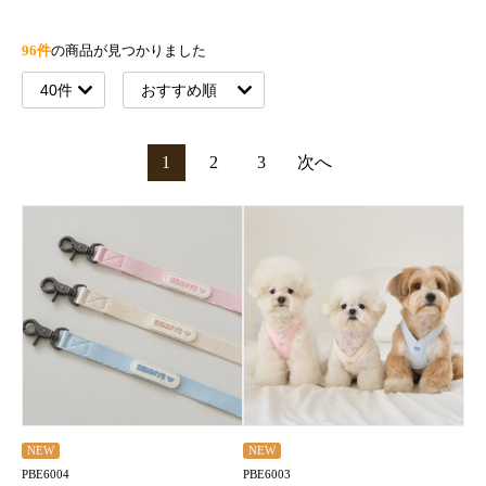
96件
の商品が見つかりました
1
2
3
次へ
NEW
NEW
PBE6004
PBE6003