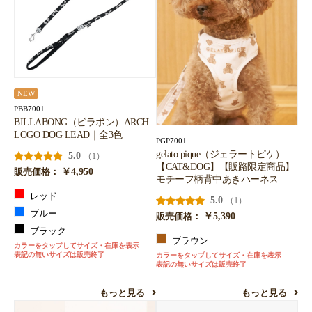
NEW
PBB7001
BILLABONG（ビラボン）ARCH
LOGO DOG LEAD｜全3色
PGP7001
gelato pique（ジェラートピケ）
5.0
（1）
【CAT&DOG】【販路限定商品】
￥4,950
販売価格：
モチーフ柄背中あきハーネス
レッド
5.0
（1）
ブルー
￥5,390
販売価格：
ブラック
ブラウン
カラーをタップしてサイズ・在庫を表示
表記の無いサイズは販売終了
カラーをタップしてサイズ・在庫を表示
表記の無いサイズは販売終了
もっと見る
もっと見る