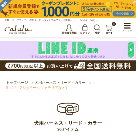
犬服・ドッグウェア・犬用ベッド・ペット用品ブランド通販サイト「Calulu(カルル)」
0
メニュー
新規会員登録
ログイン
検索
カート
トップページ
犬用ハーネス・リード・カラー
S（2.2～2.8kg/ヨークシャテリアなど）
犬用ハーネス・リード・カラー
96アイテム