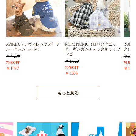
AVIREX（アヴィレックス）ブ
ROPE PICNIC（ロペピクニッ
ROPE
ルーエンジェルスT
ク）ギンガムチェックキャミワ
ク）浴
ンピ
￥4,290
￥5,72
￥4,620
70％OFF
70％OF
70％OFF
￥1287
￥171
￥1386
もっと見る