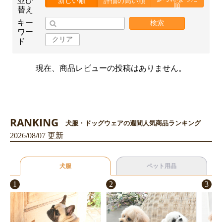
並び
新しい順
評価の高い順
順
替え
キー
検索
ワー
クリア
ド
お買い物を続ける
カートへ進む
現在、商品レビューの投稿はありません。
RANKING
犬服・ドッグウェアの週間人気商品ランキング
2026/08/07 更新
犬服
ペット用品
1
2
3