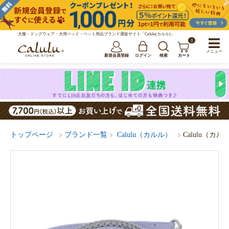
犬服・ドッグウェア・犬用ベッド・ペット用品ブランド通販サイト「Calulu(カルル)」
0
メニュー
新規会員登録
ログイン
検索
カート
トップページ
ブランド一覧
Calulu（カルル）
Calulu（