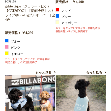
￥4,400
PGP1158
販売価格：
gelato pique（ジェラートピケ）
【CAT&DOG】【接触冷感】スト
レッド
ライプ柄Coolingプルオーバー｜全
ブルー
4色
アイボリー
カラーをタップしてサイズ・在庫を表示
表記の無いサイズは販売終了
￥4,290
販売価格：
ブルー
ピンク
イエロー
カラーをタップしてサイズ・在庫を表示
表記の無いサイズは販売終了
もっと見る
もっと見る