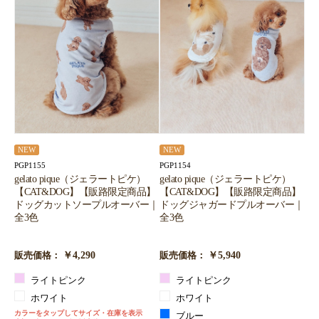
NEW
NEW
PGP1155
PGP1154
gelato pique（ジェラートピケ）
gelato pique（ジェラートピケ）
【CAT&DOG】【販路限定商品】
【CAT&DOG】【販路限定商品】
ドッグカットソープルオーバー｜
ドッグジャガードプルオーバー｜
全3色
全3色
￥4,290
￥5,940
販売価格：
販売価格：
ライトピンク
ライトピンク
ホワイト
ホワイト
カラーをタップしてサイズ・在庫を表示
ブルー