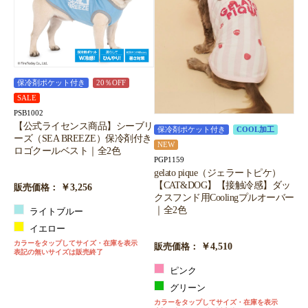
保冷剤ポケット付き
20％OFF
SALE
PSB1002
【公式ライセンス商品】シーブリ
保冷剤ポケット付き
COOL加工
ーズ（SEA BREEZE）保冷剤付き
NEW
ロゴクールベスト｜全2色
PGP1159
gelato pique（ジェラートピケ）
【CAT&DOG】【接触冷感】ダッ
￥3,256
販売価格：
クスフンド用Coolingプルオーバー
｜全2色
ライトブルー
イエロー
カラーをタップしてサイズ・在庫を表示
￥4,510
販売価格：
表記の無いサイズは販売終了
ピンク
グリーン
カラーをタップしてサイズ・在庫を表示