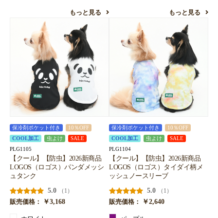
もっと見る
もっと見る
保冷剤ポケット付き
10％OFF
保冷剤ポケット付き
10％OFF
COOL加工
虫よけ
SALE
COOL加工
虫よけ
SALE
PLG1105
PLG1104
【クール】【防虫】2026新商品
【クール】【防虫】2026新商品
LOGOS（ロゴス）パンダメッシ
LOGOS（ロゴス）タイダイ柄メ
ュタンク
ッシュノースリーブ
5.0
5.0
（1）
（1）
￥3,168
￥2,640
販売価格：
販売価格：