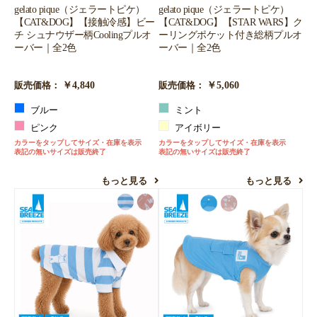
gelato pique（ジェラートピケ）
gelato pique（ジェラートピケ）
【CAT&DOG】【接触冷感】ビー
【CAT&DOG】【STAR WARS】ク
チ シュナウザー柄Coolingプルオ
ーリングポケット付き総柄プルオ
ーバー｜全2色
ーバー｜全2色
￥4,840
￥5,060
販売価格：
販売価格：
ブルー
ミント
ピンク
アイボリー
カラーをタップしてサイズ・在庫を表示
カラーをタップしてサイズ・在庫を表示
表記の無いサイズは販売終了
表記の無いサイズは販売終了
もっと見る
もっと見る