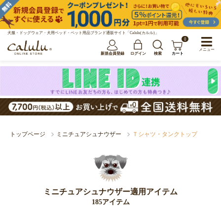
犬服・ドッグウェア・犬用ベッド・ペット用品ブランド通販サイト「Calulu(カルル)」
0
メニュー
新規会員登録
ログイン
検索
カート
トップページ
ミニチュアシュナウザー
Ｔシャツ・タンクトップ
ミニチュアシュナウザー適用アイテム
185アイテム