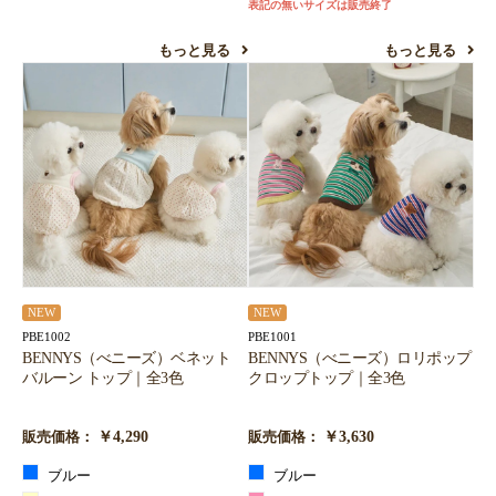
表記の無いサイズは販売終了
もっと見る
もっと見る
NEW
NEW
PBE1002
PBE1001
BENNYS（べニーズ）ベネット
BENNYS（べニーズ）ロリポップ
バルーン トップ｜全3色
クロップトップ｜全3色
￥4,290
￥3,630
販売価格：
販売価格：
ブルー
ブルー