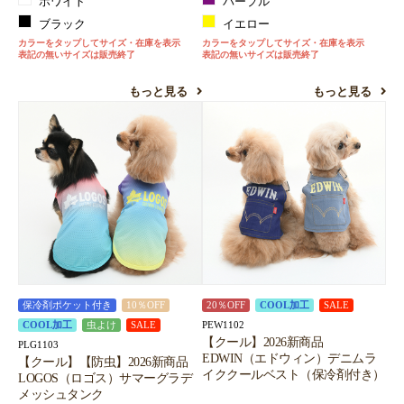
ホワイト
パープル
ブラック
イエロー
カラーをタップしてサイズ・在庫を表示
カラーをタップしてサイズ・在庫を表示
表記の無いサイズは販売終了
表記の無いサイズは販売終了
もっと見る
もっと見る
保冷剤ポケット付き
10％OFF
20％OFF
COOL加工
SALE
PEW1102
COOL加工
虫よけ
SALE
【クール】2026新商品
PLG1103
EDWIN（エドウィン）デニムラ
【クール】【防虫】2026新商品
イククールベスト（保冷剤付き）
LOGOS（ロゴス）サマーグラデ
メッシュタンク